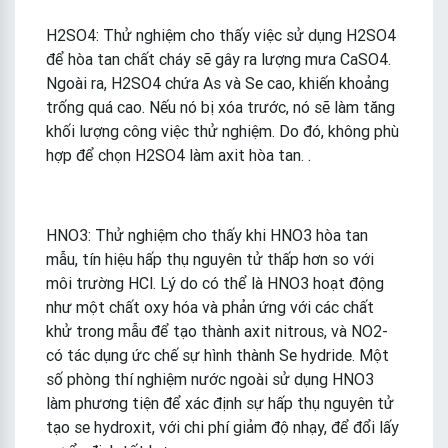
H2SO4: Thử nghiệm cho thấy việc sử dụng H2SO4
để hòa tan chất cháy sẽ gây ra lượng mưa CaSO4.
Ngoài ra, H2SO4 chứa As và Se cao, khiến khoảng
trống quá cao. Nếu nó bị xóa trước, nó sẽ làm tăng
khối lượng công việc thử nghiệm. Do đó, không phù
hợp để chọn H2SO4 làm axit hòa tan. .
HNO3: Thử nghiệm cho thấy khi HNO3 hòa tan
mẫu, tín hiệu hấp thụ nguyên tử thấp hơn so với
môi trường HCl. Lý do có thể là HNO3 hoạt động
như một chất oxy hóa và phản ứng với các chất
khử trong mẫu để tạo thành axit nitrous, và NO2-
có tác dụng ức chế sự hình thành Se hydride. Một
số phòng thí nghiệm nước ngoài sử dụng HNO3
làm phương tiện để xác định sự hấp thụ nguyên tử
tạo se hydroxit, với chi phí giảm độ nhạy, để đổi lấy