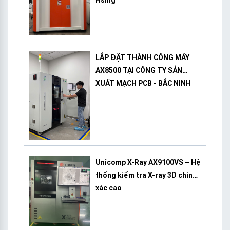
Hsing
LẮP ĐẶT THÀNH CÔNG MÁY
AX8500 TẠI CÔNG TY SẢN
XUẤT MẠCH PCB - BẮC NINH
Unicomp X-Ray AX9100VS – Hệ
thống kiểm tra X-ray 3D chính
xác cao