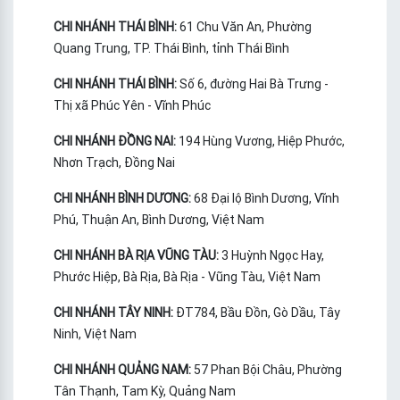
CHI NHÁNH THÁI BÌNH:
61 Chu Văn An, Phường
Quang Trung, TP. Thái Bình, tỉnh Thái Bình
CHI NHÁNH THÁI BÌNH:
Số 6, đường Hai Bà Trưng -
Thị xã Phúc Yên - Vĩnh Phúc
CHI NHÁNH ĐỒNG NAI:
194 Hùng Vương, Hiệp Phước,
Nhơn Trạch, Đồng Nai
CHI NHÁNH BÌNH DƯƠNG:
68 Đại lộ Bình Dương, Vĩnh
Phú, Thuận An, Bình Dương, Việt Nam
CHI NHÁNH BÀ RỊA VŨNG TÀU:
3 Huỳnh Ngọc Hay,
Phước Hiệp, Bà Rịa, Bà Rịa - Vũng Tàu, Việt Nam
CHI NHÁNH TÂY NINH:
ĐT784, Bầu Đồn, Gò Dầu, Tây
Ninh, Việt Nam
CHI NHÁNH QUẢNG NAM:
57 Phan Bội Châu, Phường
Tân Thạnh, Tam Kỳ, Quảng Nam