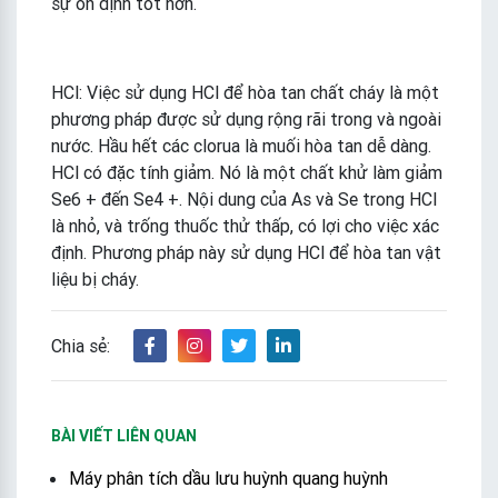
sự ổn định tốt hơn.
HCl: Việc sử dụng HCl để hòa tan chất cháy là một
phương pháp được sử dụng rộng rãi trong và ngoài
nước. Hầu hết các clorua là muối hòa tan dễ dàng.
HCl có đặc tính giảm. Nó là một chất khử làm giảm
Se6 + đến Se4 +. Nội dung của As và Se trong HCl
là nhỏ, và trống thuốc thử thấp, có lợi cho việc xác
định. Phương pháp này sử dụng HCl để hòa tan vật
liệu bị cháy.
Chia sẻ:
BÀI VIẾT LIÊN QUAN
Máy phân tích dầu lưu huỳnh quang huỳnh