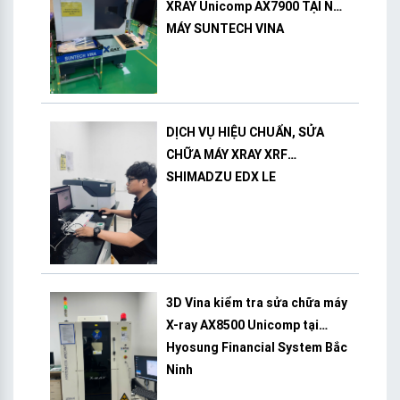
XRAY Unicomp AX7900 TẠI NHÀ
MÁY SUNTECH VINA
DỊCH VỤ HIỆU CHUẨN, SỬA
CHỮA MÁY XRAY XRF
SHIMADZU EDX LE
3D Vina kiểm tra sửa chữa máy
X-ray AX8500 Unicomp tại
Hyosung Financial System Bắc
Ninh