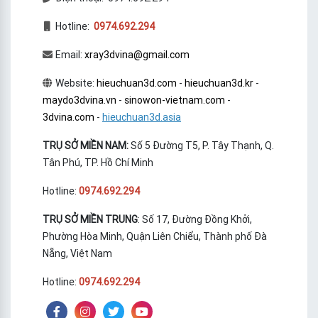
Hotline:
0974.692.294
Email:
xray3dvina@gmail.com
Website:
hieuchuan3d.com
-
hieuchuan3d.kr
-
maydo3dvina.vn
-
sinowon-vietnam.com
-
3dvina.com
-
hieuchuan3d.asia
TRỤ SỞ MIỀN NAM:
Số 5 Đường T5, P. Tây Thạnh, Q.
Tân Phú, TP. Hồ Chí Minh
Hotline:
0974.692.294
TRỤ SỞ MIỀN TRUNG
: Số 17, Đường Đồng Khởi,
Phường Hòa Minh, Quận Liên Chiểu, Thành phố Đà
Nẵng, Việt Nam
Hotline:
0974.692.294