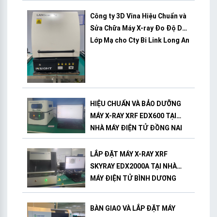
Công ty 3D Vina Hiệu Chuẩn và
Sửa Chữa Máy X-ray Đo Độ Dày
Lớp Mạ cho Cty Bi Link Long An
HIỆU CHUẨN VÀ BẢO DƯỠNG
MÁY X-RAY XRF EDX600 TẠI
NHÀ MÁY ĐIỆN TỬ ĐỒNG NAI
LẮP ĐẶT MÁY X-RAY XRF
SKYRAY EDX2000A TẠI NHÀ
MÁY ĐIỆN TỬ BÌNH DƯƠNG
BÀN GIAO VÀ LẮP ĐẶT MÁY