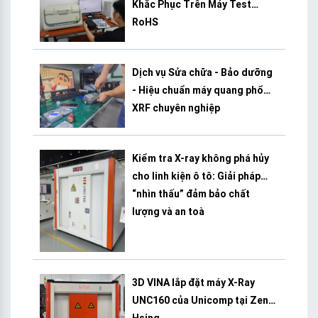
Khắc Phục Trên Máy Test
RoHS
Dịch vụ Sửa chữa - Bảo dưỡng
- Hiệu chuẩn máy quang phổ
XRF chuyên nghiệp
Kiểm tra X-ray không phá hủy
cho linh kiện ô tô: Giải pháp
“nhìn thấu” đảm bảo chất
lượng và an toà
3D VINA lắp đặt máy X-Ray
UNC160 của Unicomp tại Zeng