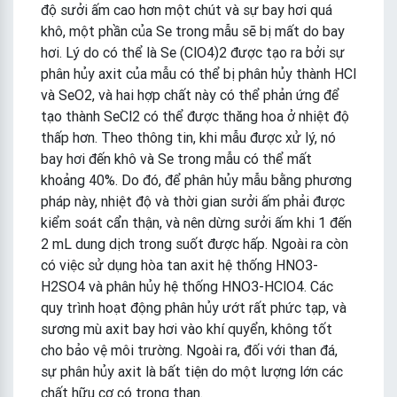
độ sưởi ấm cao hơn một chút và sự bay hơi quá
khô, một phần của Se trong mẫu sẽ bị mất do bay
hơi. Lý do có thể là Se (ClO4)2 được tạo ra bởi sự
phân hủy axit của mẫu có thể bị phân hủy thành HCl
và SeO2, và hai hợp chất này có thể phản ứng để
tạo thành SeCl2 có thể được thăng hoa ở nhiệt độ
thấp hơn. Theo thông tin, khi mẫu được xử lý, nó
bay hơi đến khô và Se trong mẫu có thể mất
khoảng 40%. Do đó, để phân hủy mẫu bằng phương
pháp này, nhiệt độ và thời gian sưởi ấm phải được
kiểm soát cẩn thận, và nên dừng sưởi ấm khi 1 đến
2 mL dung dịch trong suốt được hấp. Ngoài ra còn
có việc sử dụng hòa tan axit hệ thống HNO3-
H2SO4 và phân hủy hệ thống HNO3-HClO4. Các
quy trình hoạt động phân hủy ướt rất phức tạp, và
sương mù axit bay hơi vào khí quyển, không tốt
cho bảo vệ môi trường. Ngoài ra, đối với than đá,
sự phân hủy axit là bất tiện do một lượng lớn các
chất hữu cơ có trong than.