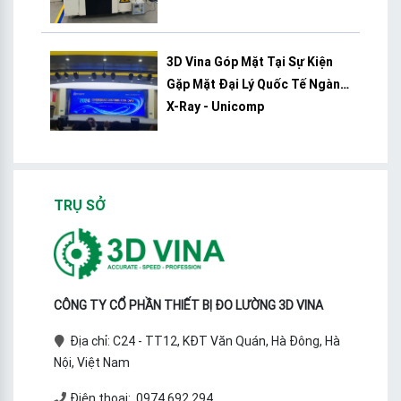
3D Vina Góp Mặt Tại Sự Kiện
Gặp Mặt Đại Lý Quốc Tế Ngành
X-Ray - Unicomp
TRỤ SỞ
CÔNG TY CỔ PHẦN THIẾT BỊ ĐO LƯỜNG 3D VINA
Địa chỉ: C24 - TT12, KĐT Văn Quán, Hà Đông, Hà
Nội, Việt Nam
Điện thoại: 0974.692.294