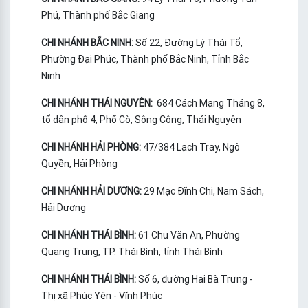
Phú, Thành phố Bắc Giang
CHI NHÁNH BẮC NINH:
Số 22, Đường Lý Thái Tổ,
Phường Đại Phúc, Thành phố Bắc Ninh, Tỉnh Bắc
Ninh
CHI NHÁNH THÁI NGUYÊN:
684 Cách Mạng Tháng 8,
tổ dân phố 4, Phố Cò, Sông Công, Thái Nguyên
CHI NHÁNH HẢI PHÒNG:
47/384 Lạch Tray, Ngô
Quyền, Hải Phòng
CHI NHÁNH HẢI DƯƠNG:
29 Mạc Đĩnh Chi, Nam Sách,
Hải Dương
CHI NHÁNH THÁI BÌNH:
61 Chu Văn An, Phường
Quang Trung, TP. Thái Bình, tỉnh Thái Bình
CHI NHÁNH THÁI BÌNH:
Số 6, đường Hai Bà Trưng -
Thị xã Phúc Yên - Vĩnh Phúc