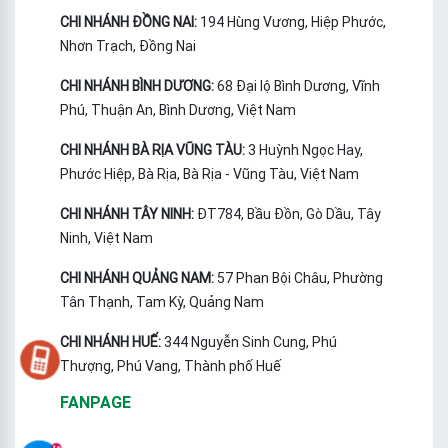
CHI NHÁNH ĐỒNG NAI:
194 Hùng Vương, Hiệp Phước,
Nhơn Trạch, Đồng Nai
CHI NHÁNH BÌNH DƯƠNG:
68 Đại lộ Bình Dương, Vĩnh
Phú, Thuận An, Bình Dương, Việt Nam
CHI NHÁNH BÀ RỊA VŨNG TÀU:
3 Huỳnh Ngọc Hay,
Phước Hiệp, Bà Rịa, Bà Rịa - Vũng Tàu, Việt Nam
CHI NHÁNH TÂY NINH:
ĐT784, Bầu Đồn, Gò Dầu, Tây
Ninh, Việt Nam
CHI NHÁNH QUẢNG NAM:
57 Phan Bội Châu, Phường
Tân Thạnh, Tam Kỳ, Quảng Nam
CHI NHÁNH HUẾ:
344 Nguyễn Sinh Cung, Phú
Thượng, Phú Vang, Thành phố Huế
FANPAGE