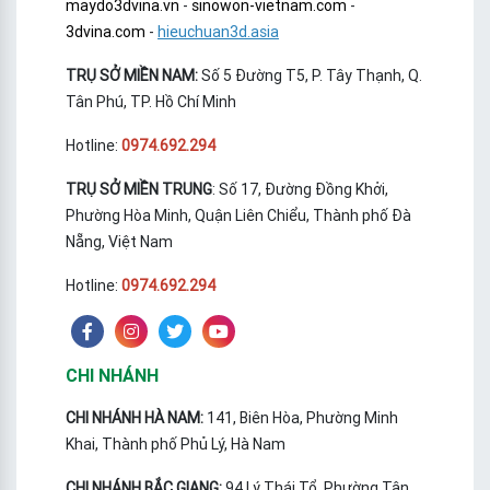
maydo3dvina.vn
-
sinowon-vietnam.com
-
3dvina.com
-
hieuchuan3d.asia
TRỤ SỞ MIỀN NAM:
Số 5 Đường T5, P. Tây Thạnh, Q.
Tân Phú, TP. Hồ Chí Minh
Hotline:
0974.692.294
TRỤ SỞ MIỀN TRUNG
: Số 17, Đường Đồng Khởi,
Phường Hòa Minh, Quận Liên Chiểu, Thành phố Đà
Nẵng, Việt Nam
Hotline:
0974.692.294
CHI NHÁNH
CHI NHÁNH HÀ NAM:
141, Biên Hòa, Phường Minh
Khai, Thành phố Phủ Lý, Hà Nam
CHI NHÁNH BẮC GIANG:
94 Lý Thái Tổ, Phường Tân