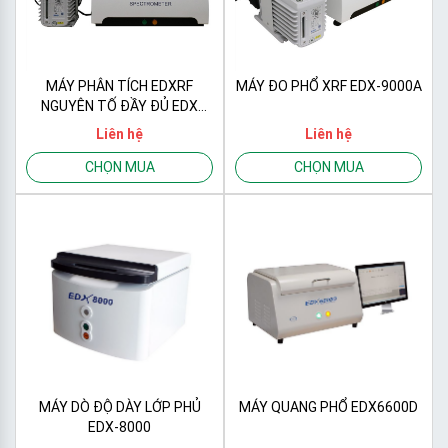
MÁY PHÂN TÍCH EDXRF
MÁY ĐO PHỔ XRF EDX-9000A
NGUYÊN TỐ ĐẦY ĐỦ EDX
8800D
Liên hệ
Liên hệ
CHỌN MUA
CHỌN MUA
MÁY DÒ ĐỘ DÀY LỚP PHỦ
MÁY QUANG PHỔ EDX6600D
EDX-8000