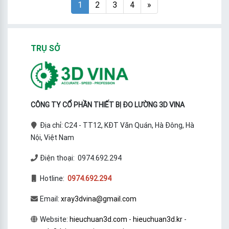
1
2
3
4
»
TRỤ SỞ
CÔNG TY CỔ PHẦN THIẾT BỊ ĐO LƯỜNG 3D VINA
Địa chỉ: C24 - TT12, KĐT Văn Quán, Hà Đông, Hà
Nội, Việt Nam
Điện thoại: 0974.692.294
Hotline:
0974.692.294
Email:
xray3dvina@gmail.com
Website:
hieuchuan3d.com
-
hieuchuan3d.kr
-