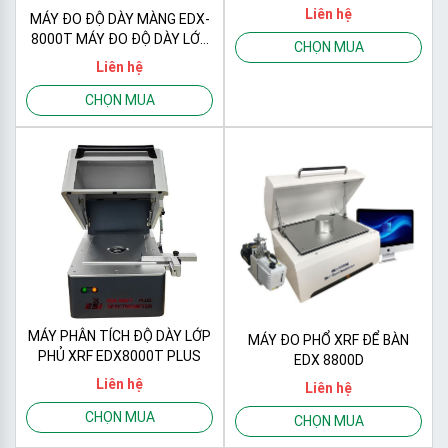
Liên hệ
MÁY ĐO ĐỘ DÀY MÀNG EDX-
8000T MÁY ĐO ĐỘ DÀY LỚP
CHỌN MUA
PHỦ /MÁY PHÂN TÍCH DUNG
Liên hệ
DỊCH MẠ ĐIỆN
CHỌN MUA
MÁY PHÂN TÍCH ĐỘ DÀY LỚP
MÁY ĐO PHỔ XRF ĐỂ BÀN
PHỦ XRF EDX8000T PLUS
EDX 8800D
Liên hệ
Liên hệ
CHỌN MUA
CHỌN MUA