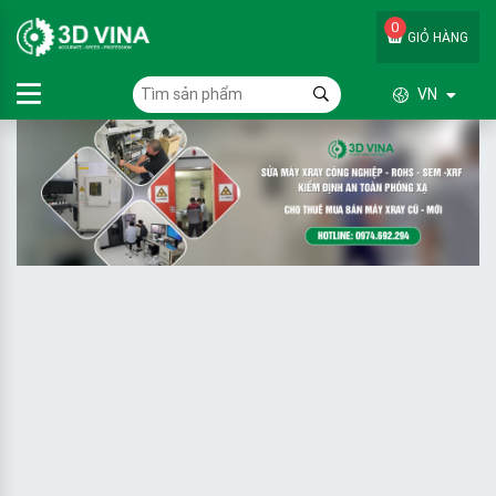
0
GIỎ HÀNG
VN