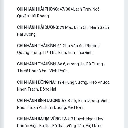
CHI NHÁNH HẢI PHÒNG:
47/384 Lạch Tray, Ngô
Quyền, Hải Phòng
CHI NHÁNH HẢI DƯƠNG:
29 Mạc Đĩnh Chi, Nam Sách,
Hải Dương
CHI NHÁNH THÁI BÌNH:
61 Chu Văn An, Phường
Quang Trung, TP. Thái Bình, tỉnh Thái Bình
CHI NHÁNH THÁI BÌNH:
Số 6, đường Hai Bà Trưng -
Thị xã Phúc Yên - Vĩnh Phúc
CHI NHÁNH ĐỒNG NAI:
194 Hùng Vương, Hiệp Phước,
Nhơn Trạch, Đồng Nai
CHI NHÁNH BÌNH DƯƠNG:
68 Đại lộ Bình Dương, Vĩnh
Phú, Thuận An, Bình Dương, Việt Nam
CHI NHÁNH BÀ RỊA VŨNG TÀU:
3 Huỳnh Ngọc Hay,
Phước Hiệp, Bà Rịa, Bà Rịa - Vũng Tàu, Việt Nam