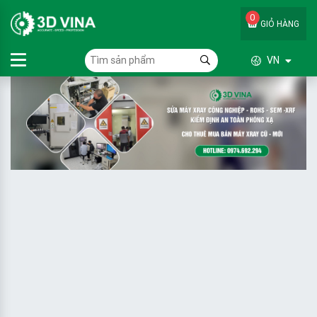
0
GIỎ HÀNG
VN