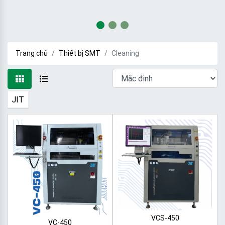
Trang chủ
Thiết bị SMT
Cleaning
JIT
VCS-450
VC-450