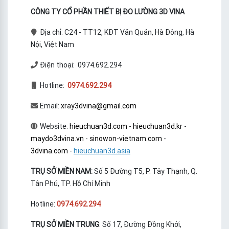
CÔNG TY CỔ PHẦN THIẾT BỊ ĐO LƯỜNG 3D VINA
Địa chỉ: C24 - TT12, KĐT Văn Quán, Hà Đông, Hà
Nội, Việt Nam
Điện thoại: 0974.692.294
Hotline:
0974.692.294
Email:
xray3dvina@gmail.com
Website:
hieuchuan3d.com
-
hieuchuan3d.kr
-
maydo3dvina.vn
-
sinowon-vietnam.com
-
3dvina.com
-
hieuchuan3d.asia
TRỤ SỞ MIỀN NAM:
Số 5 Đường T5, P. Tây Thạnh, Q.
Tân Phú, TP. Hồ Chí Minh
Hotline:
0974.692.294
TRỤ SỞ MIỀN TRUNG
: Số 17, Đường Đồng Khởi,