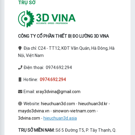
TRỤ SỞ
CÔNG TY CỔ PHẦN THIẾT BỊ ĐO LƯỜNG 3D VINA
Địa chỉ: C24 - TT12, KĐT Văn Quán, Hà Đông, Hà
Nội, Việt Nam
Điện thoại: 0974.692.294
Hotline:
0974.692.294
Email:
xray3dvina@gmail.com
Website:
hieuchuan3d.com
-
hieuchuan3d.kr
-
maydo3dvina.vn
-
sinowon-vietnam.com
-
3dvina.com
-
hieuchuan3d.asia
TRỤ SỞ MIỀN NAM:
Số 5 Đường T5, P. Tây Thạnh, Q.