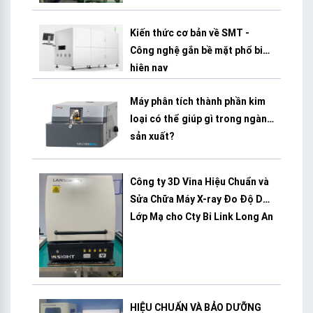
BÌNH DƯƠNG
Kiến thức cơ bản về SMT -
Công nghệ gắn bề mặt phổ biến
hiện nay
Máy phân tích thành phần kim
loại có thể giúp gì trong ngành
sản xuất?
Công ty 3D Vina Hiệu Chuẩn và
Sửa Chữa Máy X-ray Đo Độ Dày
Lớp Mạ cho Cty Bi Link Long An
HIỆU CHUẨN VÀ BẢO DƯỠNG