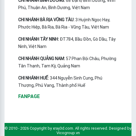
CHI NHÁNH BÌNH DƯƠNG:
68 Đại lộ Bình Dương, Vĩnh
Phú, Thuận An, Bình Dương, Việt Nam
CHI NHÁNH BÀ RỊA VŨNG TÀU:
3 Huỳnh Ngọc Hay,
Phước Hiệp, Bà Rịa, Bà Rịa - Vũng Tàu, Việt Nam
CHI NHÁNH TÂY NINH:
ĐT784, Bầu Đồn, Gò Dầu, Tây
Ninh, Việt Nam
CHI NHÁNH QUẢNG NAM:
57 Phan Bội Châu, Phường
Tân Thạnh, Tam Kỳ, Quảng Nam
CHI NHÁNH HUẾ:
344 Nguyễn Sinh Cung, Phú
Thượng, Phú Vang, Thành phố Huế
FANPAGE
© 2010 - 2026 Copyright by xray3d.com. All rights reserved. Designed by
Vicogroup.vn