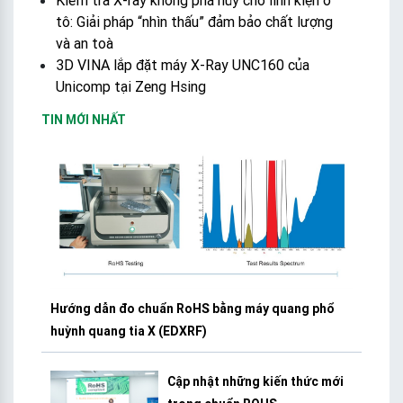
Kiểm tra X-ray không phá hủy cho linh kiện ô
tô: Giải pháp “nhìn thấu” đảm bảo chất lượng
và an toà
3D VINA lắp đặt máy X-Ray UNC160 của
Unicomp tại Zeng Hsing
TIN MỚI NHẤT
Hướng dẫn đo chuẩn RoHS bằng máy quang phổ
huỳnh quang tia X (EDXRF)
Cập nhật những kiến thức mới