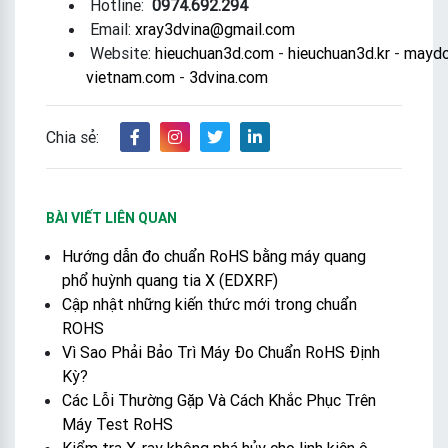
Hotline:
0974.692.294
Email:
xray3dvina@gmail.com
Website:
hieuchuan3d.com
-
hieuchuan3d.kr
-
maydo
vietnam.com
-
3dvina.com
Chia sẻ:
BÀI VIẾT LIÊN QUAN
Hướng dẫn đo chuẩn RoHS bằng máy quang
phổ huỳnh quang tia X (EDXRF)
Cập nhật những kiến thức mới trong chuẩn
ROHS
Vì Sao Phải Bảo Trì Máy Đo Chuẩn RoHS Định
Kỳ?
Các Lỗi Thường Gặp Và Cách Khắc Phục Trên
Máy Test RoHS