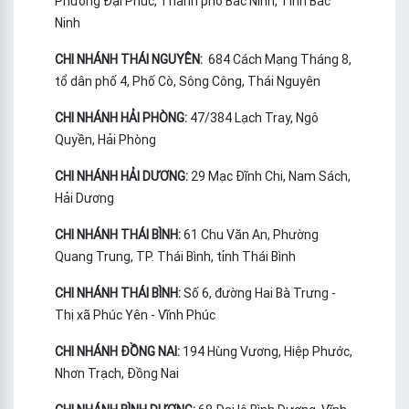
Phường Đại Phúc, Thành phố Bắc Ninh, Tỉnh Bắc
Ninh
CHI NHÁNH THÁI NGUYÊN:
684 Cách Mạng Tháng 8,
tổ dân phố 4, Phố Cò, Sông Công, Thái Nguyên
CHI NHÁNH HẢI PHÒNG:
47/384 Lạch Tray, Ngô
Quyền, Hải Phòng
CHI NHÁNH HẢI DƯƠNG:
29 Mạc Đĩnh Chi, Nam Sách,
Hải Dương
CHI NHÁNH THÁI BÌNH:
61 Chu Văn An, Phường
Quang Trung, TP. Thái Bình, tỉnh Thái Bình
CHI NHÁNH THÁI BÌNH:
Số 6, đường Hai Bà Trưng -
Thị xã Phúc Yên - Vĩnh Phúc
CHI NHÁNH ĐỒNG NAI:
194 Hùng Vương, Hiệp Phước,
Nhơn Trạch, Đồng Nai