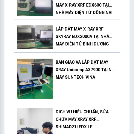
MÁY X-RAY XRF EDX600 TẠI
NHÀ MÁY ĐIỆN TỬ ĐỒNG NAI
LẮP ĐẶT MÁY X-RAY XRF
SKYRAY EDX2000A TẠI NHÀ
MÁY ĐIỆN TỬ BÌNH DƯƠNG
BÀN GIAO VÀ LẮP ĐẶT MÁY
XRAY Unicomp AX7900 TẠI NHÀ
MÁY SUNTECH VINA
DỊCH VỤ HIỆU CHUẨN, SỬA
CHỮA MÁY XRAY XRF
SHIMADZU EDX LE