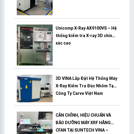
Unicomp X-Ray AX9100VS – Hệ
thống kiểm tra X-ray 3D chính
xác cao
3D VINA Lắp Đặt Hệ Thống Máy
X-Ray Kiểm Tra Đúc Nhôm Tại
Công Ty Carve Việt Nam
CĂN CHỈNH, HIỆU CHUẨN VÀ
BẢO DƯỠNG MÁY XRF HÃNG
CFAN TẠI SUNTECH VINA –