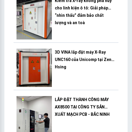
Kiểm tra X-ray không phá hủy
cho linh kiện ô tô: Giải pháp
“nhìn thấu” đảm bảo chất
lượng và an toà
3D VINA lắp đặt máy X-Ray
UNC160 của Unicomp tại Zeng
Hsing
LẮP ĐẶT THÀNH CÔNG MÁY
AX8500 TẠI CÔNG TY SẢN
XUẤT MẠCH PCB - BẮC NINH