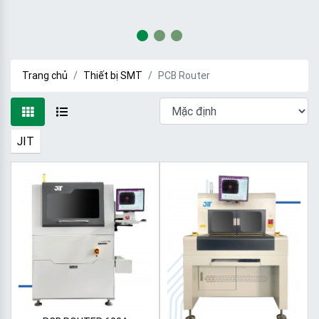
Trang chủ
Thiết bị SMT
PCB Router
JIT