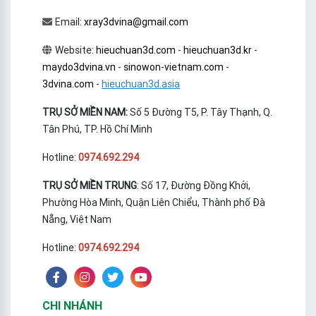
Email:
xray3dvina@gmail.com
Website:
hieuchuan3d.com
-
hieuchuan3d.kr
-
maydo3dvina.vn
-
sinowon-vietnam.com
-
3dvina.com
-
hieuchuan3d.asia
TRỤ SỞ MIỀN NAM:
Số 5 Đường T5, P. Tây Thạnh, Q.
Tân Phú, TP. Hồ Chí Minh
Hotline:
0974.692.294
TRỤ SỞ MIỀN TRUNG
: Số 17, Đường Đồng Khởi,
Phường Hòa Minh, Quận Liên Chiểu, Thành phố Đà
Nẵng, Việt Nam
Hotline:
0974.692.294
CHI NHÁNH