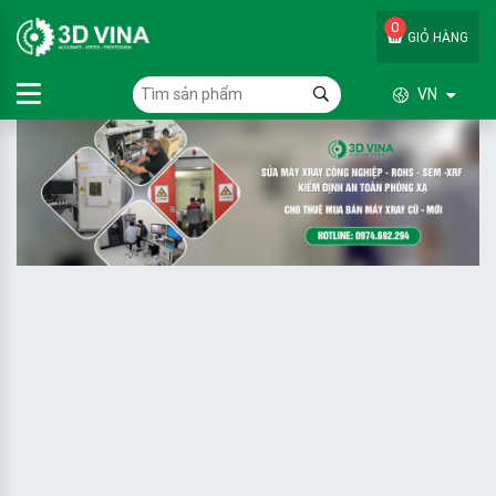
0
GIỎ HÀNG
VN