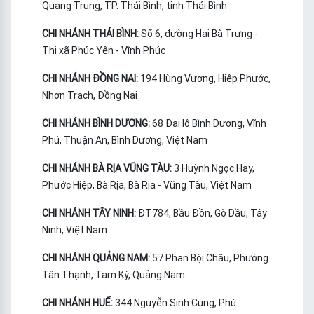
Quang Trung, TP. Thái Bình, tỉnh Thái Bình
CHI NHÁNH THÁI BÌNH:
Số 6, đường Hai Bà Trưng -
Thị xã Phúc Yên - Vĩnh Phúc
CHI NHÁNH ĐỒNG NAI:
194 Hùng Vương, Hiệp Phước,
Nhơn Trạch, Đồng Nai
CHI NHÁNH BÌNH DƯƠNG:
68 Đại lộ Bình Dương, Vĩnh
Phú, Thuận An, Bình Dương, Việt Nam
CHI NHÁNH BÀ RỊA VŨNG TÀU:
3 Huỳnh Ngọc Hay,
Phước Hiệp, Bà Rịa, Bà Rịa - Vũng Tàu, Việt Nam
CHI NHÁNH TÂY NINH:
ĐT784, Bầu Đồn, Gò Dầu, Tây
Ninh, Việt Nam
CHI NHÁNH QUẢNG NAM:
57 Phan Bội Châu, Phường
Tân Thạnh, Tam Kỳ, Quảng Nam
CHI NHÁNH HUẾ:
344 Nguyễn Sinh Cung, Phú