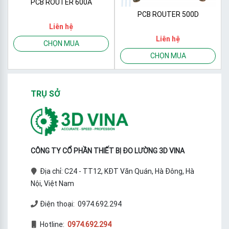
PCB ROUTER 600A
PCB ROUTER 500D
Liên hệ
Liên hệ
CHỌN MUA
CHỌN MUA
TRỤ SỞ
CÔNG TY CỔ PHẦN THIẾT BỊ ĐO LƯỜNG 3D VINA
Địa chỉ: C24 - TT12, KĐT Văn Quán, Hà Đông, Hà
Nội, Việt Nam
Điện thoại: 0974.692.294
Hotline:
0974.692.294