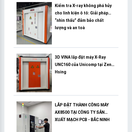
Kiểm tra X-ray không phá hủy
cho linh kiện ô tô: Giải pháp
“nhìn thấu” đảm bảo chất
lượng và an toà
3D VINA lắp đặt máy X-Ray
UNC160 của Unicomp tại Zeng
Hsing
LẮP ĐẶT THÀNH CÔNG MÁY
AX8500 TẠI CÔNG TY SẢN
XUẤT MẠCH PCB - BẮC NINH