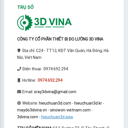
TRỤ SỞ
CÔNG TY CỔ PHẦN THIẾT BỊ ĐO LƯỜNG 3D VINA
Địa chỉ: C24 - TT12, KĐT Văn Quán, Hà Đông, Hà
Nội, Việt Nam
Điện thoại: 0974.692.294
Hotline:
0974.692.294
Email:
xray3dvina@gmail.com
Website:
hieuchuan3d.com
-
hieuchuan3d.kr
-
maydo3dvina.vn
-
sinowon-vietnam.com
-
3dvina.com
-
hieuchuan3d.asia