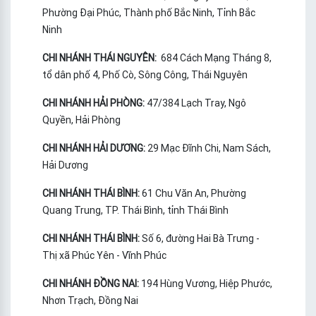
Phường Đại Phúc, Thành phố Bắc Ninh, Tỉnh Bắc
Ninh
CHI NHÁNH THÁI NGUYÊN:
684 Cách Mạng Tháng 8,
tổ dân phố 4, Phố Cò, Sông Công, Thái Nguyên
CHI NHÁNH HẢI PHÒNG:
47/384 Lạch Tray, Ngô
Quyền, Hải Phòng
CHI NHÁNH HẢI DƯƠNG:
29 Mạc Đĩnh Chi, Nam Sách,
Hải Dương
CHI NHÁNH THÁI BÌNH:
61 Chu Văn An, Phường
Quang Trung, TP. Thái Bình, tỉnh Thái Bình
CHI NHÁNH THÁI BÌNH:
Số 6, đường Hai Bà Trưng -
Thị xã Phúc Yên - Vĩnh Phúc
CHI NHÁNH ĐỒNG NAI:
194 Hùng Vương, Hiệp Phước,
Nhơn Trạch, Đồng Nai