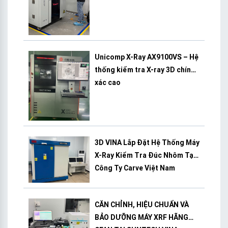
Unicomp X-Ray AX9100VS – Hệ
thống kiểm tra X-ray 3D chính
xác cao
3D VINA Lắp Đặt Hệ Thống Máy
X-Ray Kiểm Tra Đúc Nhôm Tại
Công Ty Carve Việt Nam
CĂN CHỈNH, HIỆU CHUẨN VÀ
BẢO DƯỠNG MÁY XRF HÃNG