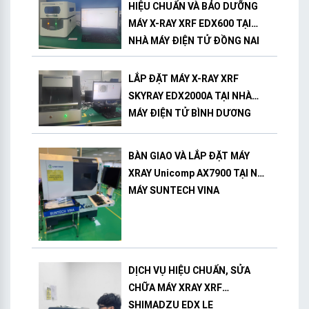
HIỆU CHUẨN VÀ BẢO DƯỠNG
MÁY X-RAY XRF EDX600 TẠI
NHÀ MÁY ĐIỆN TỬ ĐỒNG NAI
LẮP ĐẶT MÁY X-RAY XRF
SKYRAY EDX2000A TẠI NHÀ
MÁY ĐIỆN TỬ BÌNH DƯƠNG
BÀN GIAO VÀ LẮP ĐẶT MÁY
XRAY Unicomp AX7900 TẠI NHÀ
MÁY SUNTECH VINA
DỊCH VỤ HIỆU CHUẨN, SỬA
CHỮA MÁY XRAY XRF
SHIMADZU EDX LE