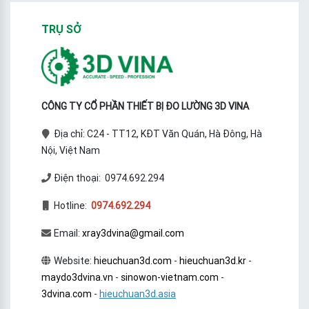
TRỤ SỞ
CÔNG TY CỔ PHẦN THIẾT BỊ ĐO LƯỜNG 3D VINA
Địa chỉ: C24 - TT12, KĐT Văn Quán, Hà Đông, Hà
Nội, Việt Nam
Điện thoại: 0974.692.294
Hotline:
0974.692.294
Email:
xray3dvina@gmail.com
Website:
hieuchuan3d.com
-
hieuchuan3d.kr
-
maydo3dvina.vn
-
sinowon-vietnam.com
-
3dvina.com
-
hieuchuan3d.asia