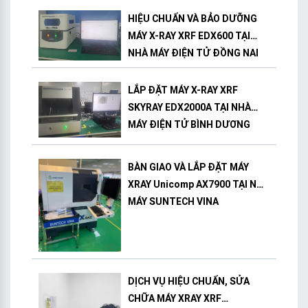
HIỆU CHUẨN VÀ BẢO DƯỠNG
MÁY X-RAY XRF EDX600 TẠI
NHÀ MÁY ĐIỆN TỬ ĐỒNG NAI
LẮP ĐẶT MÁY X-RAY XRF
SKYRAY EDX2000A TẠI NHÀ
MÁY ĐIỆN TỬ BÌNH DƯƠNG
BÀN GIAO VÀ LẮP ĐẶT MÁY
XRAY Unicomp AX7900 TẠI NHÀ
MÁY SUNTECH VINA
DỊCH VỤ HIỆU CHUẨN, SỬA
CHỮA MÁY XRAY XRF