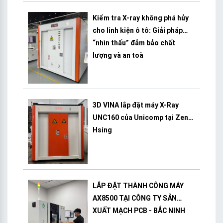
Kiểm tra X-ray không phá hủy
cho linh kiện ô tô: Giải pháp
“nhìn thấu” đảm bảo chất
lượng và an toà
3D VINA lắp đặt máy X-Ray
UNC160 của Unicomp tại Zeng
Hsing
LẮP ĐẶT THÀNH CÔNG MÁY
AX8500 TẠI CÔNG TY SẢN
XUẤT MẠCH PCB - BẮC NINH