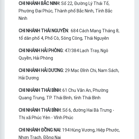
CHI NHÁNH BẮC NINH:
Số 22, Đường Lý Thái Tổ,
Phường Đại Phúc, Thành phố Bắc Ninh, Tỉnh Bắc
Ninh
CHI NHÁNH THÁI NGUYÊN:
684 Cách Mạng Tháng 8,
tổ dân phố 4, Phố Cò, Sông Công, Thái Nguyên
CHI NHÁNH HẢI PHÒNG:
47/384 Lạch Tray, Ngô
Quyền, Hải Phòng
CHI NHÁNH HẢI DƯƠNG:
29 Mạc Đĩnh Chi, Nam Sách,
Hải Dương
CHI NHÁNH THÁI BÌNH:
61 Chu Văn An, Phường
Quang Trung, TP. Thái Bình, tỉnh Thái Bình
CHI NHÁNH THÁI BÌNH:
Số 6, đường Hai Bà Trưng -
Thị xã Phúc Yên - Vĩnh Phúc
CHI NHÁNH ĐỒNG NAI:
194 Hùng Vương, Hiệp Phước,
Nhơn Trạch, Đồng Nai