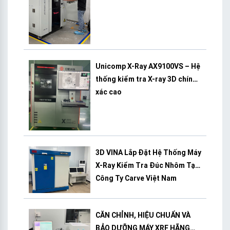
Unicomp X-Ray AX9100VS – Hệ
thống kiểm tra X-ray 3D chính
xác cao
3D VINA Lắp Đặt Hệ Thống Máy
X-Ray Kiểm Tra Đúc Nhôm Tại
Công Ty Carve Việt Nam
CĂN CHỈNH, HIỆU CHUẨN VÀ
BẢO DƯỠNG MÁY XRF HÃNG