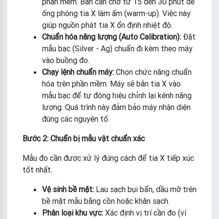
phần mềm. Bạn cần chờ từ 15 đến 30 phút để
ống phóng tia X làm ấm (warm-up). Việc này
giúp nguồn phát tia X ổn định nhiệt độ.
Chuẩn hóa năng lượng (Auto Calibration):
Đặt
mẫu bạc (Silver - Ag) chuẩn đi kèm theo máy
vào buồng đo.
Chạy lệnh chuẩn máy:
Chọn chức năng chuẩn
hóa trên phần mềm. Máy sẽ bắn tia X vào
mẫu bạc để tự động hiệu chỉnh lại kênh năng
lượng. Quá trình này đảm bảo máy nhận diện
đúng các nguyên tố.
Bước 2: Chuẩn bị mẫu vật chuẩn xác
Mẫu đo cần được xử lý đúng cách để tia X tiếp xúc
tốt nhất.
Vệ sinh bề mặt:
Lau sạch bụi bẩn, dầu mỡ trên
bề mặt mẫu bằng cồn hoặc khăn sạch.
Phân loại khu vực:
Xác định vị trí cần đo (ví