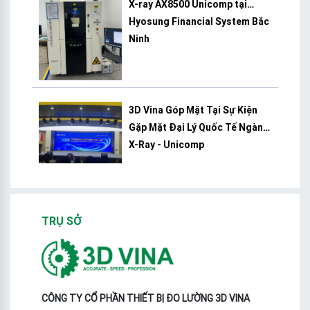
X-ray AX8500 Unicomp tại
Hyosung Financial System Bắc
Ninh
3D Vina Góp Mặt Tại Sự Kiện
Gặp Mặt Đại Lý Quốc Tế Ngành
X-Ray - Unicomp
TRỤ SỞ
CÔNG TY CỔ PHẦN THIẾT BỊ ĐO LƯỜNG 3D VINA