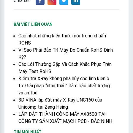
Chia sẻ:
BÀI VIẾT LIÊN QUAN
Cập nhật những kiến thức mới trong chuẩn
ROHS
Vì Sao Phải Bảo Trì Máy Đo Chuẩn RoHS Định
Kỳ?
Các Lỗi Thường Gặp Và Cách Khắc Phục Trên
Máy Test RoHS
Kiểm tra X-ray không phá hủy cho linh kiện ô
tô: Giải pháp “nhìn thấu” đảm bảo chất lượng
và an toà
3D VINA lắp đặt máy X-Ray UNC160 của
Unicomp tại Zeng Hsing
LẮP ĐẶT THÀNH CÔNG MÁY AX8500 TẠI
CÔNG TY SẢN XUẤT MẠCH PCB - BẮC NINH
TIN MỚI NHẤT