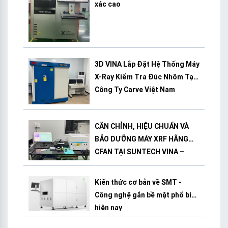
xác cao
3D VINA Lắp Đặt Hệ Thống Máy
X-Ray Kiểm Tra Đúc Nhôm Tại
Công Ty Carve Việt Nam
CĂN CHỈNH, HIỆU CHUẨN VÀ
BẢO DƯỠNG MÁY XRF HÃNG
CFAN TẠI SUNTECH VINA –
BÌNH DƯƠNG
Kiến thức cơ bản về SMT -
Công nghệ gắn bề mặt phổ biến
hiện nay