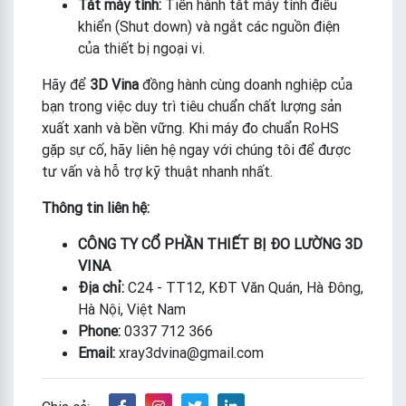
Tắt máy tính:
Tiến hành tắt máy tính điều
khiển (Shut down) và ngắt các nguồn điện
của thiết bị ngoại vi.
Hãy để
3D Vina
đồng hành cùng doanh nghiệp của
bạn trong việc duy trì tiêu chuẩn chất lượng sản
xuất xanh và bền vững. Khi máy đo chuẩn RoHS
gặp sự cố, hãy liên hệ ngay với chúng tôi để được
tư vấn và hỗ trợ kỹ thuật nhanh nhất.
Thông tin liên hệ:
CÔNG TY CỔ PHẦN THIẾT BỊ ĐO LƯỜNG 3D
VINA
Địa chỉ:
C24 - TT12, KĐT Văn Quán, Hà Đông,
Hà Nội, Việt Nam
Phone:
0337 712 366
Email:
xray3dvina@gmail.com