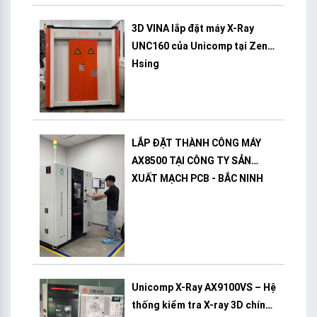
3D VINA lắp đặt máy X-Ray
UNC160 của Unicomp tại Zeng
Hsing
LẮP ĐẶT THÀNH CÔNG MÁY
AX8500 TẠI CÔNG TY SẢN
XUẤT MẠCH PCB - BẮC NINH
Unicomp X-Ray AX9100VS – Hệ
thống kiểm tra X-ray 3D chính