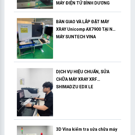
MÁY ĐIỆN TỬ BÌNH DƯƠNG
BÀN GIAO VÀ LẮP ĐẶT MÁY
XRAY Unicomp AX7900 TẠI NHÀ
MÁY SUNTECH VINA
DỊCH VỤ HIỆU CHUẨN, SỬA
CHỮA MÁY XRAY XRF
SHIMADZU EDX LE
3D Vina kiểm tra sửa chữa máy