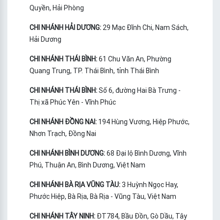
Quyền, Hải Phòng
CHI NHÁNH HẢI DƯƠNG:
29 Mạc Đĩnh Chi, Nam Sách,
Hải Dương
CHI NHÁNH THÁI BÌNH:
61 Chu Văn An, Phường
Quang Trung, TP. Thái Bình, tỉnh Thái Bình
CHI NHÁNH THÁI BÌNH:
Số 6, đường Hai Bà Trưng -
Thị xã Phúc Yên - Vĩnh Phúc
CHI NHÁNH ĐỒNG NAI:
194 Hùng Vương, Hiệp Phước,
Nhơn Trạch, Đồng Nai
CHI NHÁNH BÌNH DƯƠNG:
68 Đại lộ Bình Dương, Vĩnh
Phú, Thuận An, Bình Dương, Việt Nam
CHI NHÁNH BÀ RỊA VŨNG TÀU:
3 Huỳnh Ngọc Hay,
Phước Hiệp, Bà Rịa, Bà Rịa - Vũng Tàu, Việt Nam
CHI NHÁNH TÂY NINH:
ĐT784, Bầu Đồn, Gò Dầu, Tây