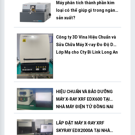
Máy phân tích thành phần kim
loại có thể giúp gì trong ngành
sản xuất?
Công ty 3D Vina Hiệu Chuẩn và
Sửa Chữa Máy X-ray Đo Độ Dày
Lớp Mạ cho Cty Bi Link Long An
HIỆU CHUẨN VÀ BẢO DƯỠNG
MÁY X-RAY XRF EDX600 TẠI
NHÀ MÁY ĐIỆN TỬ ĐỒNG NAI
LẮP ĐẶT MÁY X-RAY XRF
SKYRAY EDX2000A TẠI NHÀ