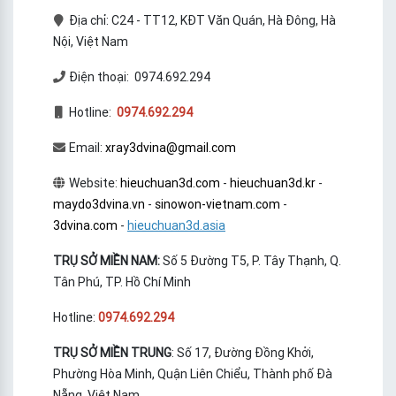
Địa chỉ: C24 - TT12, KĐT Văn Quán, Hà Đông, Hà
Nội, Việt Nam
Điện thoại: 0974.692.294
Hotline:
0974.692.294
Email:
xray3dvina@gmail.com
Website:
hieuchuan3d.com
-
hieuchuan3d.kr
-
maydo3dvina.vn
-
sinowon-vietnam.com
-
3dvina.com
-
hieuchuan3d.asia
TRỤ SỞ MIỀN NAM:
Số 5 Đường T5, P. Tây Thạnh, Q.
Tân Phú, TP. Hồ Chí Minh
Hotline:
0974.692.294
TRỤ SỞ MIỀN TRUNG
: Số 17, Đường Đồng Khởi,
Phường Hòa Minh, Quận Liên Chiểu, Thành phố Đà
Nẵng, Việt Nam