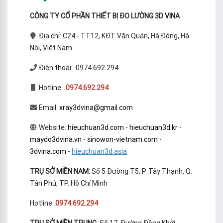
CÔNG TY CỔ PHẦN THIẾT BỊ ĐO LƯỜNG 3D VINA
Địa chỉ: C24 - TT12, KĐT Văn Quán, Hà Đông, Hà
Nội, Việt Nam
Điện thoại: 0974.692.294
Hotline:
0974.692.294
Email:
xray3dvina@gmail.com
Website:
hieuchuan3d.com
-
hieuchuan3d.kr
-
maydo3dvina.vn
-
sinowon-vietnam.com
-
3dvina.com
-
hieuchuan3d.asia
TRỤ SỞ MIỀN NAM:
Số 5 Đường T5, P. Tây Thạnh, Q.
Tân Phú, TP. Hồ Chí Minh
Hotline:
0974.692.294