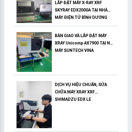
LẮP ĐẶT MÁY X-RAY XRF
SKYRAY EDX2000A TẠI NHÀ
MÁY ĐIỆN TỬ BÌNH DƯƠNG
BÀN GIAO VÀ LẮP ĐẶT MÁY
XRAY Unicomp AX7900 TẠI NHÀ
MÁY SUNTECH VINA
DỊCH VỤ HIỆU CHUẨN, SỬA
CHỮA MÁY XRAY XRF
SHIMADZU EDX LE