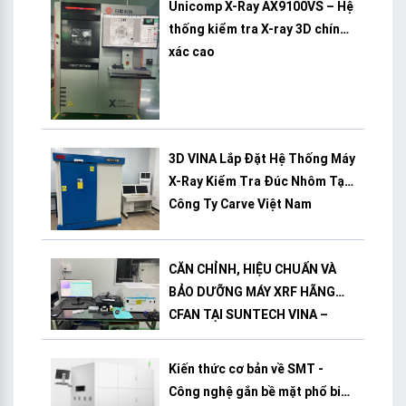
Unicomp X-Ray AX9100VS – Hệ
thống kiểm tra X-ray 3D chính
xác cao
3D VINA Lắp Đặt Hệ Thống Máy
X-Ray Kiểm Tra Đúc Nhôm Tại
Công Ty Carve Việt Nam
CĂN CHỈNH, HIỆU CHUẨN VÀ
BẢO DƯỠNG MÁY XRF HÃNG
CFAN TẠI SUNTECH VINA –
BÌNH DƯƠNG
Kiến thức cơ bản về SMT -
Công nghệ gắn bề mặt phổ biến