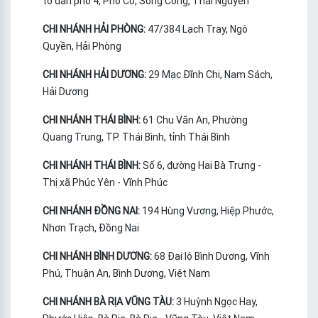
tổ dân phố 4, Phố Cò, Sông Công, Thái Nguyên
CHI NHÁNH HẢI PHÒNG:
47/384 Lạch Tray, Ngô
Quyền, Hải Phòng
CHI NHÁNH HẢI DƯƠNG:
29 Mạc Đĩnh Chi, Nam Sách,
Hải Dương
CHI NHÁNH THÁI BÌNH:
61 Chu Văn An, Phường
Quang Trung, TP. Thái Bình, tỉnh Thái Bình
CHI NHÁNH THÁI BÌNH:
Số 6, đường Hai Bà Trưng -
Thị xã Phúc Yên - Vĩnh Phúc
CHI NHÁNH ĐỒNG NAI:
194 Hùng Vương, Hiệp Phước,
Nhơn Trạch, Đồng Nai
CHI NHÁNH BÌNH DƯƠNG:
68 Đại lộ Bình Dương, Vĩnh
Phú, Thuận An, Bình Dương, Việt Nam
CHI NHÁNH BÀ RỊA VŨNG TÀU:
3 Huỳnh Ngọc Hay,