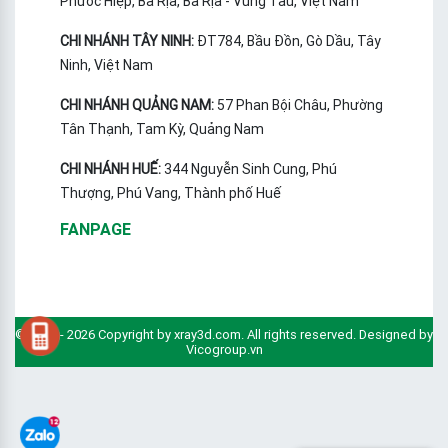
Phước Hiệp, Bà Rịa, Bà Rịa - Vũng Tàu, Việt Nam
CHI NHÁNH TÂY NINH:
ĐT784, Bầu Đồn, Gò Dầu, Tây
Ninh, Việt Nam
CHI NHÁNH QUẢNG NAM:
57 Phan Bội Châu, Phường
Tân Thạnh, Tam Kỳ, Quảng Nam
CHI NHÁNH HUẾ:
344 Nguyễn Sinh Cung, Phú
Thượng, Phú Vang, Thành phố Huế
FANPAGE
© 2010 - 2026 Copyright by xray3d.com. All rights reserved. Designed by
Vicogroup.vn