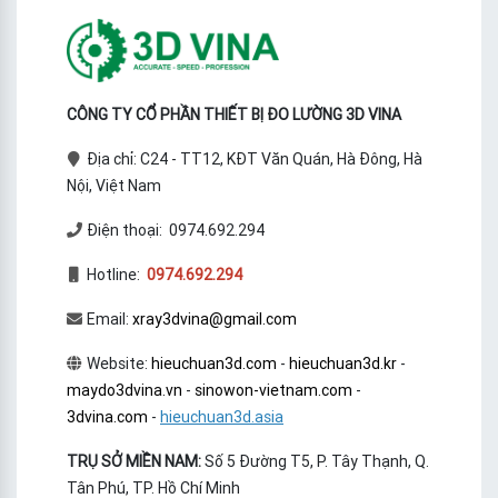
CÔNG TY CỔ PHẦN THIẾT BỊ ĐO LƯỜNG 3D VINA
Địa chỉ: C24 - TT12, KĐT Văn Quán, Hà Đông, Hà
Nội, Việt Nam
Điện thoại: 0974.692.294
Hotline:
0974.692.294
Email:
xray3dvina@gmail.com
Website:
hieuchuan3d.com
-
hieuchuan3d.kr
-
maydo3dvina.vn
-
sinowon-vietnam.com
-
3dvina.com
-
hieuchuan3d.asia
TRỤ SỞ MIỀN NAM:
Số 5 Đường T5, P. Tây Thạnh, Q.
Tân Phú, TP. Hồ Chí Minh