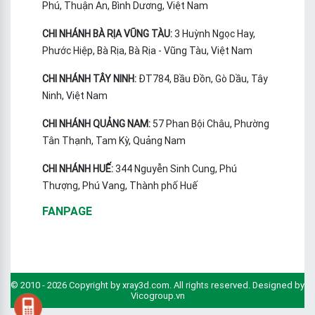
Phú, Thuận An, Bình Dương, Việt Nam
CHI NHÁNH BÀ RỊA VŨNG TÀU:
3 Huỳnh Ngọc Hay,
Phước Hiệp, Bà Rịa, Bà Rịa - Vũng Tàu, Việt Nam
CHI NHÁNH TÂY NINH:
ĐT784, Bầu Đồn, Gò Dầu, Tây
Ninh, Việt Nam
CHI NHÁNH QUẢNG NAM:
57 Phan Bội Châu, Phường
Tân Thạnh, Tam Kỳ, Quảng Nam
CHI NHÁNH HUẾ:
344 Nguyễn Sinh Cung, Phú
Thượng, Phú Vang, Thành phố Huế
FANPAGE
© 2010 - 2026 Copyright by xray3d.com. All rights reserved. Designed by
Vicogroup.vn