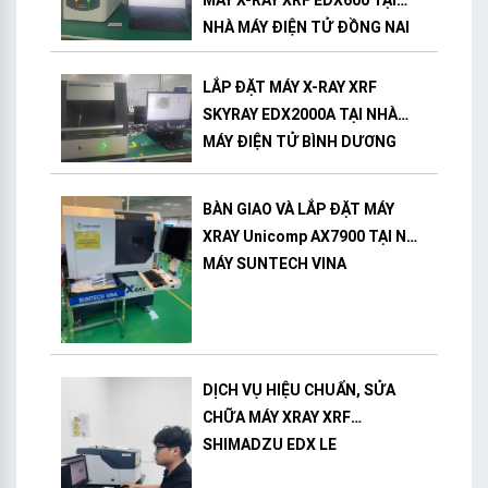
MÁY X-RAY XRF EDX600 TẠI
NHÀ MÁY ĐIỆN TỬ ĐỒNG NAI
LẮP ĐẶT MÁY X-RAY XRF
SKYRAY EDX2000A TẠI NHÀ
MÁY ĐIỆN TỬ BÌNH DƯƠNG
BÀN GIAO VÀ LẮP ĐẶT MÁY
XRAY Unicomp AX7900 TẠI NHÀ
MÁY SUNTECH VINA
DỊCH VỤ HIỆU CHUẨN, SỬA
CHỮA MÁY XRAY XRF
SHIMADZU EDX LE