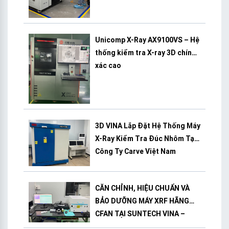
Unicomp X-Ray AX9100VS – Hệ
thống kiểm tra X-ray 3D chính
xác cao
3D VINA Lắp Đặt Hệ Thống Máy
X-Ray Kiểm Tra Đúc Nhôm Tại
Công Ty Carve Việt Nam
CĂN CHỈNH, HIỆU CHUẨN VÀ
BẢO DƯỠNG MÁY XRF HÃNG
CFAN TẠI SUNTECH VINA –
BÌNH DƯƠNG