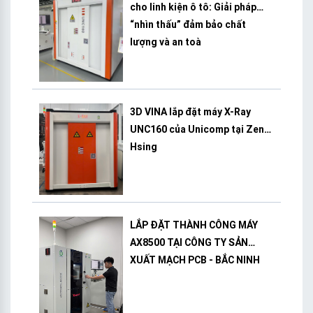
cho linh kiện ô tô: Giải pháp
“nhìn thấu” đảm bảo chất
lượng và an toà
3D VINA lắp đặt máy X-Ray
UNC160 của Unicomp tại Zeng
Hsing
LẮP ĐẶT THÀNH CÔNG MÁY
AX8500 TẠI CÔNG TY SẢN
XUẤT MẠCH PCB - BẮC NINH