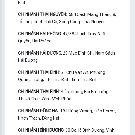
Ninh
CHI NHÁNH THÁI NGUYÊN:
684 Cách Mạng Tháng 8,
tổ dân phố 4, Phố Cò, Sông Công, Thái Nguyên
CHI NHÁNH HẢI PHÒNG:
47/384 Lạch Tray, Ngô
Quyền, Hải Phòng
CHI NHÁNH HẢI DƯƠNG:
29 Mạc Đĩnh Chi, Nam Sách,
Hải Dương
CHI NHÁNH THÁI BÌNH:
61 Chu Văn An, Phường
Quang Trung, TP. Thái Bình, tỉnh Thái Bình
CHI NHÁNH THÁI BÌNH:
Số 6, đường Hai Bà Trưng -
Thị xã Phúc Yên - Vĩnh Phúc
CHI NHÁNH ĐỒNG NAI:
194 Hùng Vương, Hiệp Phước,
Nhơn Trạch, Đồng Nai
CHI NHÁNH BÌNH DƯƠNG:
68 Đại lộ Bình Dương, Vĩnh