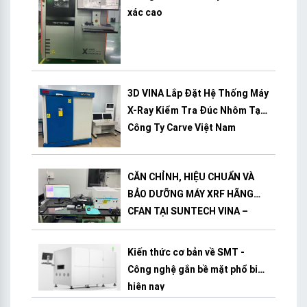
xác cao
3D VINA Lắp Đặt Hệ Thống Máy
X-Ray Kiểm Tra Đúc Nhôm Tại
Công Ty Carve Việt Nam
CĂN CHỈNH, HIỆU CHUẨN VÀ
BẢO DƯỠNG MÁY XRF HÃNG
CFAN TẠI SUNTECH VINA –
BÌNH DƯƠNG
Kiến thức cơ bản về SMT -
Công nghệ gắn bề mặt phổ biến
hiện nay