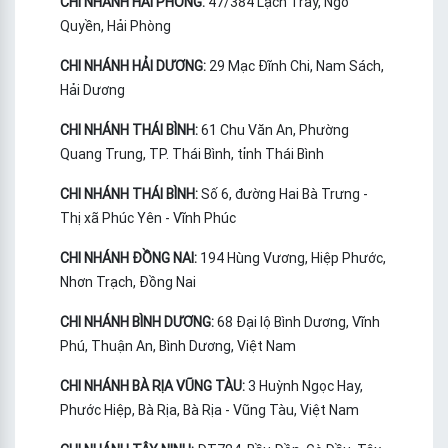
CHI NHÁNH HẢI PHÒNG:
47/384 Lạch Tray, Ngô
Quyền, Hải Phòng
CHI NHÁNH HẢI DƯƠNG:
29 Mạc Đĩnh Chi, Nam Sách,
Hải Dương
CHI NHÁNH THÁI BÌNH:
61 Chu Văn An, Phường
Quang Trung, TP. Thái Bình, tỉnh Thái Bình
CHI NHÁNH THÁI BÌNH:
Số 6, đường Hai Bà Trưng -
Thị xã Phúc Yên - Vĩnh Phúc
CHI NHÁNH ĐỒNG NAI:
194 Hùng Vương, Hiệp Phước,
Nhơn Trạch, Đồng Nai
CHI NHÁNH BÌNH DƯƠNG:
68 Đại lộ Bình Dương, Vĩnh
Phú, Thuận An, Bình Dương, Việt Nam
CHI NHÁNH BÀ RỊA VŨNG TÀU:
3 Huỳnh Ngọc Hay,
Phước Hiệp, Bà Rịa, Bà Rịa - Vũng Tàu, Việt Nam