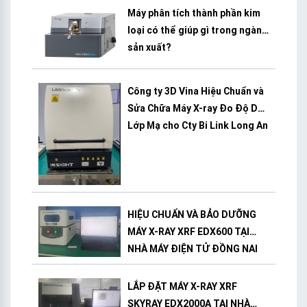
Máy phân tích thành phần kim
loại có thể giúp gì trong ngành
sản xuất?
Công ty 3D Vina Hiệu Chuẩn và
Sửa Chữa Máy X-ray Đo Độ Dày
Lớp Mạ cho Cty Bi Link Long An
HIỆU CHUẨN VÀ BẢO DƯỠNG
MÁY X-RAY XRF EDX600 TẠI
NHÀ MÁY ĐIỆN TỬ ĐỒNG NAI
LẮP ĐẶT MÁY X-RAY XRF
SKYRAY EDX2000A TẠI NHÀ