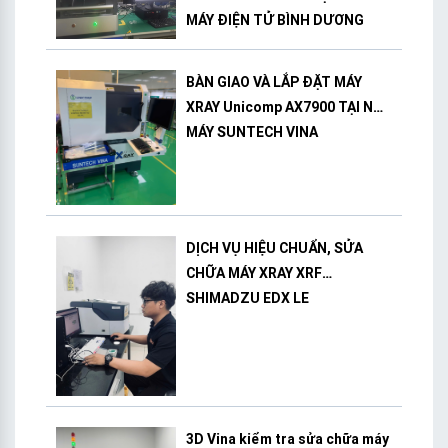
MÁY ĐIỆN TỬ BÌNH DƯƠNG
BÀN GIAO VÀ LẮP ĐẶT MÁY
XRAY Unicomp AX7900 TẠI NHÀ
MÁY SUNTECH VINA
DỊCH VỤ HIỆU CHUẨN, SỬA
CHỮA MÁY XRAY XRF
SHIMADZU EDX LE
3D Vina kiểm tra sửa chữa máy