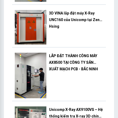
3D VINA lắp đặt máy X-Ray
UNC160 của Unicomp tại Zeng
Hsing
LẮP ĐẶT THÀNH CÔNG MÁY
AX8500 TẠI CÔNG TY SẢN
XUẤT MẠCH PCB - BẮC NINH
Unicomp X-Ray AX9100VS – Hệ
thống kiểm tra X-ray 3D chính