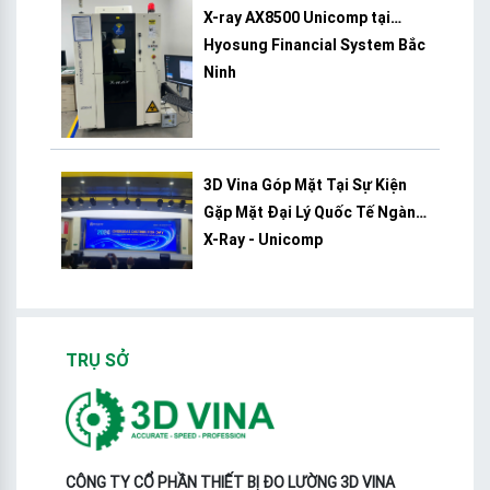
X-ray AX8500 Unicomp tại
Hyosung Financial System Bắc
Ninh
3D Vina Góp Mặt Tại Sự Kiện
Gặp Mặt Đại Lý Quốc Tế Ngành
X-Ray - Unicomp
TRỤ SỞ
CÔNG TY CỔ PHẦN THIẾT BỊ ĐO LƯỜNG 3D VINA