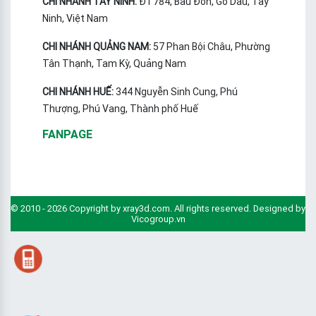
CHI NHÁNH TÂY NINH:
ĐT784, Bầu Đồn, Gò Dầu, Tây
Ninh, Việt Nam
CHI NHÁNH QUẢNG NAM:
57 Phan Bội Châu, Phường
Tân Thạnh, Tam Kỳ, Quảng Nam
CHI NHÁNH HUẾ:
344 Nguyễn Sinh Cung, Phú
Thượng, Phú Vang, Thành phố Huế
FANPAGE
© 2010 - 2026 Copyright by xray3d.com. All rights reserved. Designed by
Vicogroup.vn