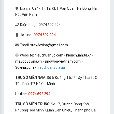
Địa chỉ: C24 - TT12, KĐT Văn Quán, Hà Đông, Hà
Nội, Việt Nam
Điện thoại: 0974.692.294
Hotline:
0974.692.294
Email:
xray3dvina@gmail.com
Website:
hieuchuan3d.com
-
hieuchuan3d.kr
-
maydo3dvina.vn
-
sinowon-vietnam.com
-
3dvina.com
-
hieuchuan3d.asia
TRỤ SỞ MIỀN NAM:
Số 5 Đường T5, P. Tây Thạnh, Q.
Tân Phú, TP. Hồ Chí Minh
Hotline:
0974.692.294
TRỤ SỞ MIỀN TRUNG
: Số 17, Đường Đồng Khởi,
Phường Hòa Minh, Quận Liên Chiểu, Thành phố Đà