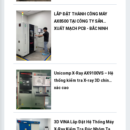
LẮP ĐẶT THÀNH CÔNG MÁY
AX8500 TẠI CÔNG TY SẢN
XUẤT MẠCH PCB - BẮC NINH
Unicomp X-Ray AX9100VS – Hệ
thống kiểm tra X-ray 3D chính
xác cao
3D VINA Lắp Đặt Hệ Thống Máy
X-Ray Kiểm Tra Đúc Nhôm Tại