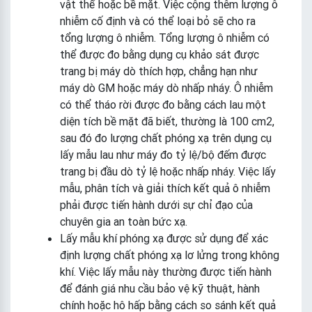
vật thể hoặc bề mặt. Việc cộng thêm lượng ô
nhiễm cố định và có thể loại bỏ sẽ cho ra
tổng lượng ô nhiễm. Tổng lượng ô nhiễm có
thể được đo bằng dụng cụ khảo sát được
trang bị máy dò thích hợp, chẳng hạn như
máy dò GM hoặc máy dò nhấp nháy. Ô nhiễm
có thể tháo rời được đo bằng cách lau một
diện tích bề mặt đã biết, thường là 100 cm2,
sau đó đo lượng chất phóng xạ trên dụng cụ
lấy mẫu lau như máy đo tỷ lệ/bộ đếm được
trang bị đầu dò tỷ lệ hoặc nhấp nháy. Việc lấy
mẫu, phân tích và giải thích kết quả ô nhiễm
phải được tiến hành dưới sự chỉ đạo của
chuyên gia an toàn bức xạ.
Lấy mẫu khí phóng xạ được sử dụng để xác
định lượng chất phóng xạ lơ lửng trong không
khí. Việc lấy mẫu này thường được tiến hành
để đánh giá nhu cầu bảo vệ kỹ thuật, hành
chính hoặc hô hấp bằng cách so sánh kết quả