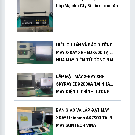
Lớp Mạ cho Cty Bi Link Long An
HIỆU CHUẨN VÀ BẢO DƯỠNG
MÁY X-RAY XRF EDX600 TẠI
NHÀ MÁY ĐIỆN TỬ ĐỒNG NAI
LẮP ĐẶT MÁY X-RAY XRF
SKYRAY EDX2000A TẠI NHÀ
MÁY ĐIỆN TỬ BÌNH DƯƠNG
BÀN GIAO VÀ LẮP ĐẶT MÁY
XRAY Unicomp AX7900 TẠI NHÀ
MÁY SUNTECH VINA