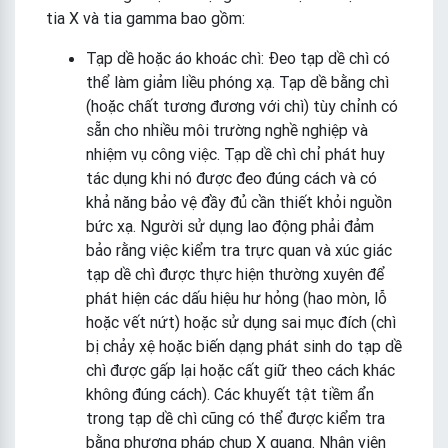
tia X và tia gamma bao gồm:
Tạp dề hoặc áo khoác chì: Đeo tạp dề chì có
thể làm giảm liều phóng xạ. Tạp dề bằng chì
(hoặc chất tương đương với chì) tùy chỉnh có
sẵn cho nhiều môi trường nghề nghiệp và
nhiệm vụ công việc. Tạp dề chì chỉ phát huy
tác dụng khi nó được đeo đúng cách và có
khả năng bảo vệ đầy đủ cần thiết khỏi nguồn
bức xạ. Người sử dụng lao động phải đảm
bảo rằng việc kiểm tra trực quan và xúc giác
tạp dề chì được thực hiện thường xuyên để
phát hiện các dấu hiệu hư hỏng (hao mòn, lỗ
hoặc vết nứt) hoặc sử dụng sai mục đích (chì
bị chảy xệ hoặc biến dạng phát sinh do tạp dề
chì được gấp lại hoặc cất giữ theo cách khác
không đúng cách). Các khuyết tật tiềm ẩn
trong tạp dề chì cũng có thể được kiểm tra
bằng phương pháp chụp X quang. Nhân viên