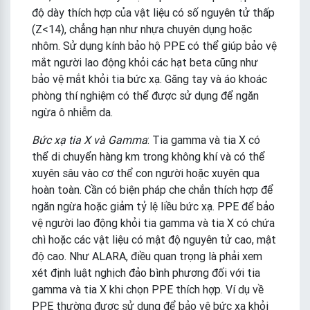
độ dày thích hợp của vật liệu có số nguyên tử thấp
(Z<14), chẳng hạn như nhựa chuyên dụng hoặc
nhôm. Sử dụng kính bảo hộ PPE có thể giúp bảo vệ
mắt người lao động khỏi các hạt beta cũng như
bảo vệ mắt khỏi tia bức xạ. Găng tay và áo khoác
phòng thí nghiệm có thể được sử dụng để ngăn
ngừa ô nhiễm da.
Bức xạ tia X và Gamma
: Tia gamma và tia X có
thể di chuyển hàng km trong không khí và có thể
xuyên sâu vào cơ thể con người hoặc xuyên qua
hoàn toàn. Cần có biện pháp che chắn thích hợp để
ngăn ngừa hoặc giảm tỷ lệ liều bức xạ. PPE để bảo
vệ người lao động khỏi tia gamma và tia X có chứa
chì hoặc các vật liệu có mật độ nguyên tử cao, mật
độ cao. Như ALARA, điều quan trọng là phải xem
xét định luật nghịch đảo bình phương đối với tia
gamma và tia X khi chọn PPE thích hợp. Ví dụ về
PPE thường được sử dụng để bảo vệ bức xạ khỏi