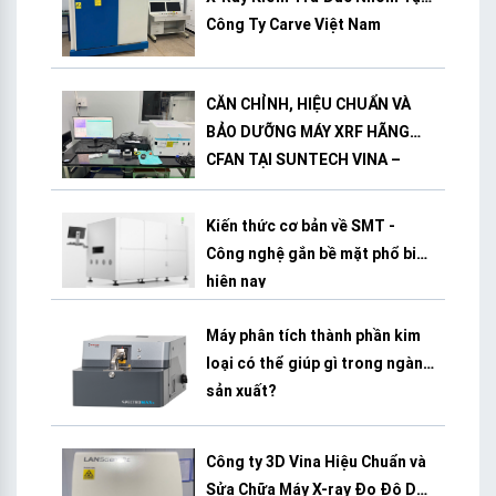
Công Ty Carve Việt Nam
CĂN CHỈNH, HIỆU CHUẨN VÀ
BẢO DƯỠNG MÁY XRF HÃNG
CFAN TẠI SUNTECH VINA –
BÌNH DƯƠNG
Kiến thức cơ bản về SMT -
Công nghệ gắn bề mặt phổ biến
hiện nay
Máy phân tích thành phần kim
loại có thể giúp gì trong ngành
sản xuất?
Công ty 3D Vina Hiệu Chuẩn và
Sửa Chữa Máy X-ray Đo Độ Dày