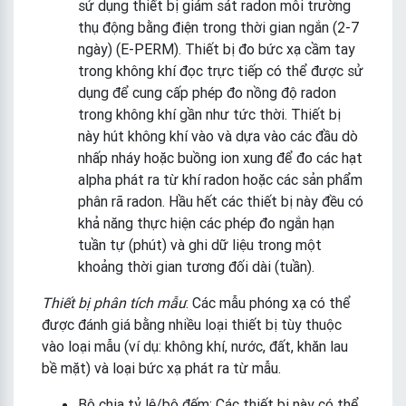
sử dụng thiết bị giám sát radon môi trường
thụ động bằng điện trong thời gian ngắn (2-7
ngày) (E-PERM). Thiết bị đo bức xạ cầm tay
trong không khí đọc trực tiếp có thể được sử
dụng để cung cấp phép đo nồng độ radon
trong không khí gần như tức thời. Thiết bị
này hút không khí vào và dựa vào các đầu dò
nhấp nháy hoặc buồng ion xung để đo các hạt
alpha phát ra từ khí radon hoặc các sản phẩm
phân rã radon. Hầu hết các thiết bị này đều có
khả năng thực hiện các phép đo ngắn hạn
tuần tự (phút) và ghi dữ liệu trong một
khoảng thời gian tương đối dài (tuần).
Thiết bị phân tích mẫu
: Các mẫu phóng xạ có thể
được đánh giá bằng nhiều loại thiết bị tùy thuộc
vào loại mẫu (ví dụ: không khí, nước, đất, khăn lau
bề mặt) và loại bức xạ phát ra từ mẫu.
Bộ chia tỷ lệ/bộ đếm: Các thiết bị này có thể