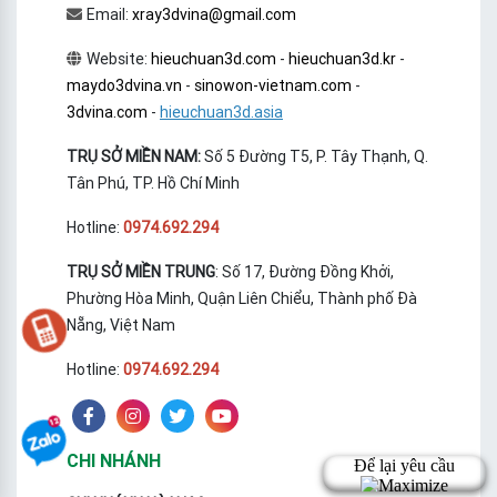
Email:
xray3dvina@gmail.com
Website:
hieuchuan3d.com
-
hieuchuan3d.kr
-
maydo3dvina.vn
-
sinowon-vietnam.com
-
3dvina.com
-
hieuchuan3d.asia
TRỤ SỞ MIỀN NAM:
Số 5 Đường T5, P. Tây Thạnh, Q.
Tân Phú, TP. Hồ Chí Minh
Hotline:
0974.692.294
TRỤ SỞ MIỀN TRUNG
: Số 17, Đường Đồng Khởi,
Phường Hòa Minh, Quận Liên Chiểu, Thành phố Đà
Nẵng, Việt Nam
Hotline:
0974.692.294
CHI NHÁNH