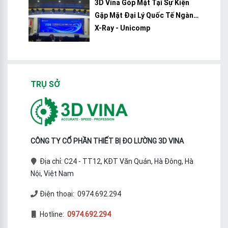
3D Vina Góp Mặt Tại Sự Kiện
Gặp Mặt Đại Lý Quốc Tế Ngành
X-Ray - Unicomp
TRỤ SỞ
CÔNG TY CỔ PHẦN THIẾT BỊ ĐO LƯỜNG 3D VINA
Địa chỉ: C24 - TT12, KĐT Văn Quán, Hà Đông, Hà
Nội, Việt Nam
Điện thoại: 0974.692.294
Hotline:
0974.692.294