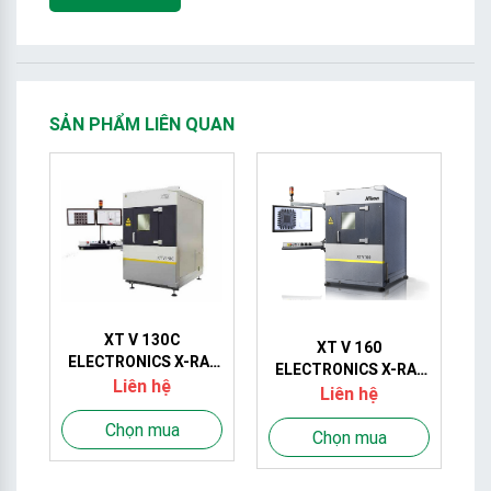
SẢN PHẨM LIÊN QUAN
XT V 130C
Y
XT V 160
ELECTRONICS X-RAY
ON
ELECTRONICS X-RAY
SYSTEM
Liên hệ
ES
SYSTEM
Liên hệ
Chọn mua
Chọn mua