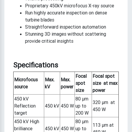
Proprietary 450kV microfocus X-ray source
Run highly accurate inspection on dense
turbine blades
Straightforward inspection automation
Stunning 3D images without scattering
provide critical insights
Specifications
Focal
Focal spot
Microfocus
Max.
Max.
spot
size at max
source
kV
power
size
power
450 kV
80 μm
320 μm at
Reflection
450 kV
450 W
up to
450 W
target
200 W
450 kV High
80 μm
113 μm at
brilliance
450 kV
450 W
up to