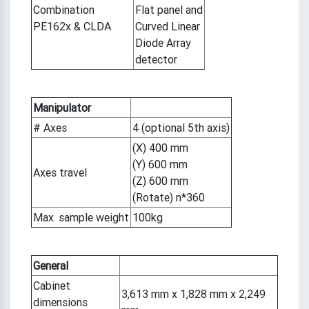
Combination
Flat panel and
PE162x & CLDA
Curved Linear
Diode Array
detector
Manipulator
# Axes
4 (optional 5th axis)
(X) 400 mm
(Y) 600 mm
Axes travel
(Z) 600 mm
(Rotate) n*360
Max. sample weight
100kg
General
Cabinet
3,613 mm x 1,828 mm x 2,249
dimensions