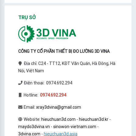
TRỤ SỞ
CÔNG TY CỔ PHẦN THIẾT BỊ ĐO LƯỜNG 3D VINA
Địa chỉ: C24 - TT12, KĐT Văn Quán, Hà Đông, Hà
Nội, Việt Nam
Điện thoại: 0974.692.294
Hotline:
0974.692.294
Email:
xray3dvina@gmail.com
Website:
hieuchuan3d.com
-
hieuchuan3d.kr
-
maydo3dvina.vn
-
sinowon-vietnam.com
-
3dvina.com
-
hieuchuan3d.asia