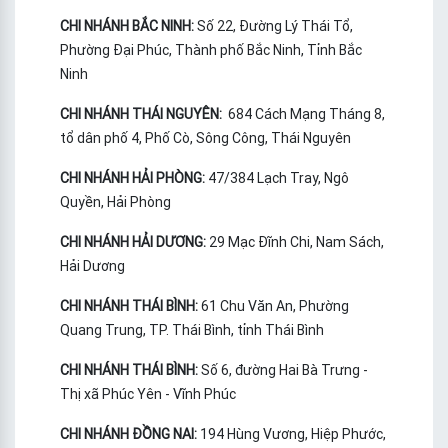
CHI NHÁNH BẮC NINH:
Số 22, Đường Lý Thái Tổ,
Phường Đại Phúc, Thành phố Bắc Ninh, Tỉnh Bắc
Ninh
CHI NHÁNH THÁI NGUYÊN:
684 Cách Mạng Tháng 8,
tổ dân phố 4, Phố Cò, Sông Công, Thái Nguyên
CHI NHÁNH HẢI PHÒNG:
47/384 Lạch Tray, Ngô
Quyền, Hải Phòng
CHI NHÁNH HẢI DƯƠNG:
29 Mạc Đĩnh Chi, Nam Sách,
Hải Dương
CHI NHÁNH THÁI BÌNH:
61 Chu Văn An, Phường
Quang Trung, TP. Thái Bình, tỉnh Thái Bình
CHI NHÁNH THÁI BÌNH:
Số 6, đường Hai Bà Trưng -
Thị xã Phúc Yên - Vĩnh Phúc
CHI NHÁNH ĐỒNG NAI:
194 Hùng Vương, Hiệp Phước,