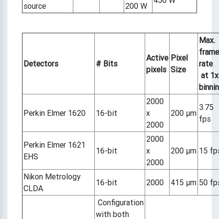
450 W
source
200 W
Max.
frame
Active
Pixel
Detectors
# Bits
rate
pixels
Size
at 1x
binni
2000
3.75
Perkin Elmer 1620
16-bit
x
200 µm
fps
2000
2000
Perkin Elmer 1621
16-bit
x
200 µm
15 fp
EHS
2000
Nikon Metrology
16-bit
2000
415 µm
50 fp
CLDA
Configuration
with both