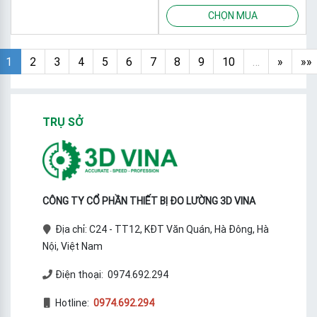
CHỌN MUA
1
2
3
4
5
6
7
8
9
10
…
»
»»
TRỤ SỞ
CÔNG TY CỔ PHẦN THIẾT BỊ ĐO LƯỜNG 3D VINA
Địa chỉ: C24 - TT12, KĐT Văn Quán, Hà Đông, Hà
Nội, Việt Nam
Điện thoại: 0974.692.294
Hotline:
0974.692.294