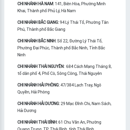
CHI NHÁNH HÀ NAM:
141, Biên Hòa, Phường Minh
Khai, Thành phố Phủ Lý, Hà Nam
CHI NHÁNH BẮC GIANG:
94 Lý Thái Tổ, Phường Tân
Phú, Thành phố Bắc Giang
CHI NHÁNH BẮC NINH:
Số 22, Đường Lý Thái Tổ,
Phường Đại Phúc, Thành phố Bắc Ninh, Tỉnh Bắc
Ninh
CHI NHÁNH THÁI NGUYÊN:
684 Cách Mạng Tháng 8,
tổ dân phố 4, Phố Cò, Sông Công, Thái Nguyên
CHI NHÁNH HẢI PHÒNG:
47/384 Lạch Tray, Ngô
Quyền, Hải Phòng
CHI NHÁNH HẢI DƯƠNG:
29 Mạc Đĩnh Chi, Nam Sách,
Hải Dương
CHI NHÁNH THÁI BÌNH:
61 Chu Văn An, Phường
Quang Trung, TP. Thái Bình, tỉnh Thái Bình