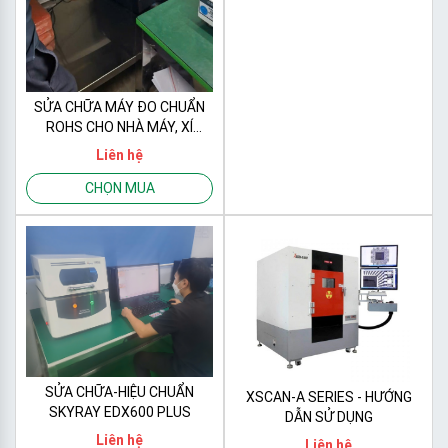
SỬA CHỮA MÁY ĐO CHUẨN
ROHS CHO NHÀ MÁY, XÍ
NGHIỆP
Liên hệ
CHỌN MUA
SỬA CHỮA-HIỆU CHUẨN
XSCAN-A SERIES - HƯỚNG
SKYRAY EDX600 PLUS
DẪN SỬ DỤNG
Liên hệ
Liên hệ