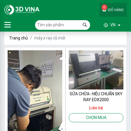
0
GIỎ HÀNG
VN
Trang chủ
máy x ray cũ mới
SỬA CHỮA- HIỆU CHUẨN SKY
RAY EDX2000
Liên hệ
CHỌN MUA