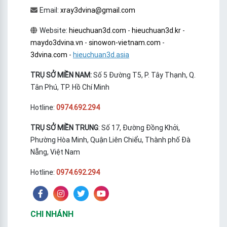
Email:
xray3dvina@gmail.com
Website:
hieuchuan3d.com
-
hieuchuan3d.kr
-
maydo3dvina.vn
-
sinowon-vietnam.com
-
3dvina.com
-
hieuchuan3d.asia
TRỤ SỞ MIỀN NAM:
Số 5 Đường T5, P. Tây Thạnh, Q.
Tân Phú, TP. Hồ Chí Minh
Hotline:
0974.692.294
TRỤ SỞ MIỀN TRUNG
: Số 17, Đường Đồng Khởi,
Phường Hòa Minh, Quận Liên Chiểu, Thành phố Đà
Nẵng, Việt Nam
Hotline:
0974.692.294
CHI NHÁNH