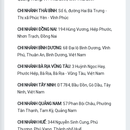
CHI NHÁNH THÁI BÌNH:
Số 6, đường Hai Bà Trưng -
Thị xã Phúc Yên - Vĩnh Phúc
CHI NHÁNH ĐỒNG NAI:
194 Hùng Vương, Hiệp Phước,
Nhơn Trạch, Đồng Nai
CHI NHÁNH BÌNH DƯƠNG:
68 Đại lộ Bình Dương, Vĩnh
Phú, Thuận An, Bình Dương, Việt Nam
CHI NHÁNH BÀ RỊA VŨNG TÀU:
3 Huỳnh Ngọc Hay,
Phước Hiệp, Bà Rịa, Bà Rịa - Vũng Tàu, Việt Nam
CHI NHÁNH TÂY NINH:
ĐT784, Bầu Đồn, Gò Dầu, Tây
Ninh, Việt Nam
CHI NHÁNH QUẢNG NAM:
57 Phan Bội Châu, Phường
Tân Thạnh, Tam Kỳ, Quảng Nam
CHI NHÁNH HUẾ:
344 Nguyễn Sinh Cung, Phú
Thượng, Phú Vang, Thành phố Huế