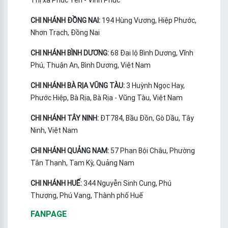
Thị xã Phúc Yên - Vĩnh Phúc
CHI NHÁNH ĐỒNG NAI:
194 Hùng Vương, Hiệp Phước,
Nhơn Trạch, Đồng Nai
CHI NHÁNH BÌNH DƯƠNG:
68 Đại lộ Bình Dương, Vĩnh
Phú, Thuận An, Bình Dương, Việt Nam
CHI NHÁNH BÀ RỊA VŨNG TÀU:
3 Huỳnh Ngọc Hay,
Phước Hiệp, Bà Rịa, Bà Rịa - Vũng Tàu, Việt Nam
CHI NHÁNH TÂY NINH:
ĐT784, Bầu Đồn, Gò Dầu, Tây
Ninh, Việt Nam
CHI NHÁNH QUẢNG NAM:
57 Phan Bội Châu, Phường
Tân Thạnh, Tam Kỳ, Quảng Nam
CHI NHÁNH HUẾ:
344 Nguyễn Sinh Cung, Phú
Thượng, Phú Vang, Thành phố Huế
FANPAGE