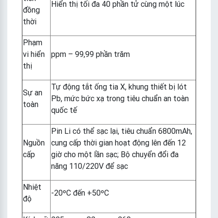
Hiển thị tối đa 40 phần tử cùng một lúc
đồng
thời
Phạm
vi hiển
ppm – 99,99 phần trăm
thị
Tự động tắt ống tia X, khung thiết bị lót
Sự an
Pb, mức bức xạ trong tiêu chuẩn an toàn
toàn
quốc tế
Pin Li có thể sạc lại, tiêu chuẩn 6800mAh,
Nguồn
cung cấp thời gian hoạt động lên đến 12
cấp
giờ cho một lần sạc; Bộ chuyển đổi đa
năng 110/220V để sạc
Nhiệt
-20ºC đến +50ºC
độ