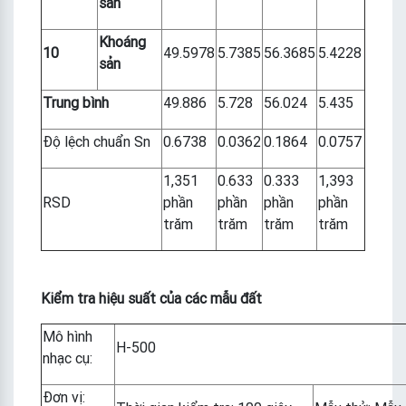
sản
Khoáng
10
49.5978
5.7385
56.3685
5.4228
sản
Trung bình
49.886
5.728
56.024
5.435
Độ lệch chuẩn Sn
0.6738
0.0362
0.1864
0.0757
1,351
0.633
0.333
1,393
RSD
phần
phần
phần
phần
trăm
trăm
trăm
trăm
Kiểm tra hiệu suất của các mẫu đất
Mô hình
H-500
nhạc cụ:
Đơn vị: