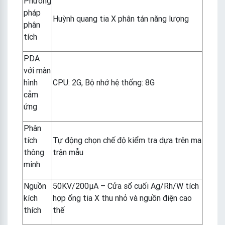
Phương
pháp
Huỳnh quang tia X phân tán năng lượng
phân
tích
PDA
với màn
hình
CPU: 2G, Bộ nhớ hệ thống: 8G
cảm
ứng
Phân
tích
Tự động chọn chế độ kiểm tra dựa trên ma
thông
trận mẫu
minh
Nguồn
50KV/200µA – Cửa sổ cuối Ag/Rh/W tích
kích
hợp ống tia X thu nhỏ và nguồn điện cao
thích
thế