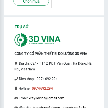
Chọn mua
TRỤ SỞ
CÔNG TY CỔ PHẦN THIẾT BỊ ĐO LƯỜNG 3D VINA
Địa chỉ: C24 - TT12, KĐT Văn Quán, Hà Đông, Hà
Nội, Việt Nam
Điện thoại: 0974.692.294
Hotline:
0974.692.294
Email:
xray3dvina@gmail.com
Website:
hieuchuan3d.com
-
hieuchuan3d.kr
-