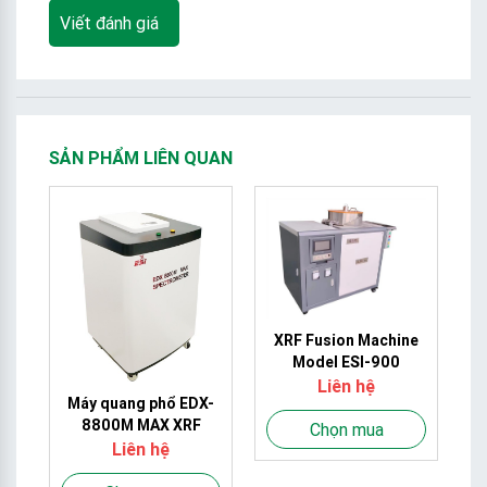
Viết đánh giá
SẢN PHẨM LIÊN QUAN
M
g
XRF Fusion Machine
RF
Model ESI-900
Liên hệ
Máy quang phổ EDX-
8800M MAX XRF
Chọn mua
Liên hệ