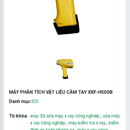
MÁY PHÂN TÍCH VẬT LIỆU CẦM TAY XRF-H500B
Danh mục:
ESI
Từ khóa:
xray 3d sửa máy x ray công nghiệp
,
sửa máy
x ray công nghiệp
,
máy kiểm tra x ray
,
kiểm
định an toàn phóng xạ
,
máy x ray công