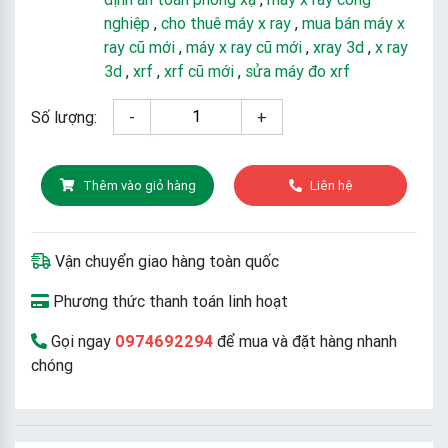
nghiệp
,
cho thuê máy x ray
,
mua bán máy x
ray cũ mới
,
máy x ray cũ mới
,
xray 3d
,
x ray
3d
,
xrf
,
xrf cũ mới
,
sửa máy đo xrf
Số lượng:
-
+
Thêm vào giỏ hàng
Liên hệ
Vận chuyển giao hàng toàn quốc
Phương thức thanh toán linh hoạt
Gọi ngay
0974692294
để mua và đặt hàng nhanh
chóng