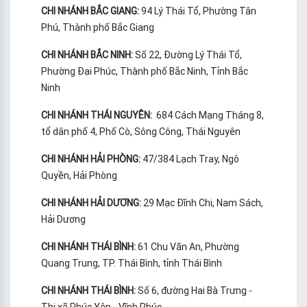
CHI NHÁNH BẮC GIANG:
94 Lý Thái Tổ, Phường Tân
Phú, Thành phố Bắc Giang
CHI NHÁNH BẮC NINH:
Số 22, Đường Lý Thái Tổ,
Phường Đại Phúc, Thành phố Bắc Ninh, Tỉnh Bắc
Ninh
CHI NHÁNH THÁI NGUYÊN:
684 Cách Mạng Tháng 8,
tổ dân phố 4, Phố Cò, Sông Công, Thái Nguyên
CHI NHÁNH HẢI PHÒNG:
47/384 Lạch Tray, Ngô
Quyền, Hải Phòng
CHI NHÁNH HẢI DƯƠNG:
29 Mạc Đĩnh Chi, Nam Sách,
Hải Dương
CHI NHÁNH THÁI BÌNH:
61 Chu Văn An, Phường
Quang Trung, TP. Thái Bình, tỉnh Thái Bình
CHI NHÁNH THÁI BÌNH:
Số 6, đường Hai Bà Trưng -