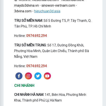
maydo3dvina.vn
-
sinowon-vietnam.com
-
3dvina.com
-
hieuchuan3d.asia
TRỤ SỞ MIỀN NAM:
Số 5 Đường T5, P. Tây Thạnh, Q.
Tân Phú, TP. Hồ Chí Minh
Hotline:
0974.692.294
TRỤ SỞ MIỀN TRUNG
: Số 17, Đường Đồng Khởi,
Phường Hòa Minh, Quận Liên Chiểu, Thành phố Đà
Nẵng, Việt Nam
Hotline:
0974.692.294
CHI NHÁNH
CHI NHÁNH HÀ NAM:
141, Biên Hòa, Phường Minh
Khai, Thành phố Phủ Lý, Hà Nam