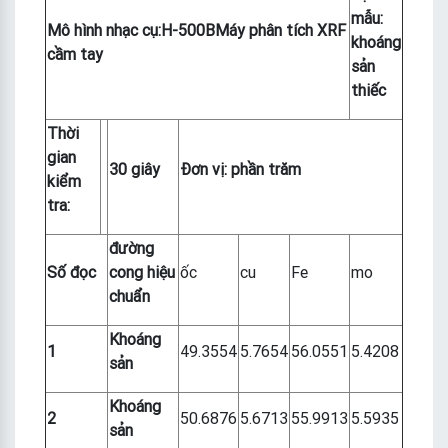
mẫu:
Mô hình nhạc cụ
:
H-500
B
Máy phân tích XRF
khoáng
cầm tay
sản
thiếc
Thời
gian
30 giây
Đơn vị: phần trăm
kiểm
tra:
đường
Số đọc
cong hiệu
ốc
cu
Fe
mo
chuẩn
Khoáng
1
49.3554
5.7654
56.0551
5.4208
sản
Khoáng
2
50.6876
5.6713
55.9913
5.5935
sản