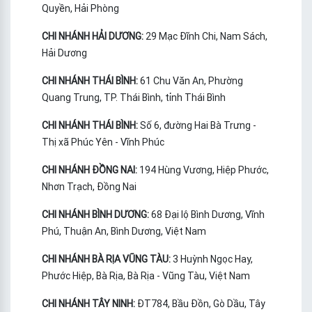
Quyền, Hải Phòng
CHI NHÁNH HẢI DƯƠNG:
29 Mạc Đĩnh Chi, Nam Sách,
Hải Dương
CHI NHÁNH THÁI BÌNH:
61 Chu Văn An, Phường
Quang Trung, TP. Thái Bình, tỉnh Thái Bình
CHI NHÁNH THÁI BÌNH:
Số 6, đường Hai Bà Trưng -
Thị xã Phúc Yên - Vĩnh Phúc
CHI NHÁNH ĐỒNG NAI:
194 Hùng Vương, Hiệp Phước,
Nhơn Trạch, Đồng Nai
CHI NHÁNH BÌNH DƯƠNG:
68 Đại lộ Bình Dương, Vĩnh
Phú, Thuận An, Bình Dương, Việt Nam
CHI NHÁNH BÀ RỊA VŨNG TÀU:
3 Huỳnh Ngọc Hay,
Phước Hiệp, Bà Rịa, Bà Rịa - Vũng Tàu, Việt Nam
CHI NHÁNH TÂY NINH:
ĐT784, Bầu Đồn, Gò Dầu, Tây