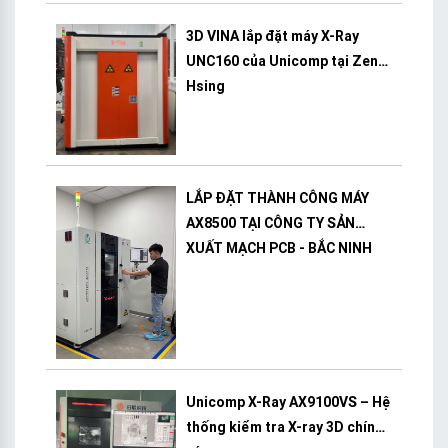
3D VINA lắp đặt máy X-Ray
UNC160 của Unicomp tại Zeng
Hsing
LẮP ĐẶT THÀNH CÔNG MÁY
AX8500 TẠI CÔNG TY SẢN
XUẤT MẠCH PCB - BẮC NINH
Unicomp X-Ray AX9100VS – Hệ
thống kiểm tra X-ray 3D chính