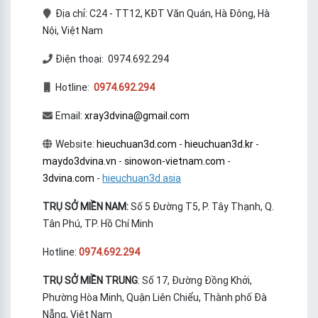
Địa chỉ: C24 - TT12, KĐT Văn Quán, Hà Đông, Hà
Nội, Việt Nam
Điện thoại: 0974.692.294
Hotline:
0974.692.294
Email:
xray3dvina@gmail.com
Website:
hieuchuan3d.com
-
hieuchuan3d.kr
-
maydo3dvina.vn
-
sinowon-vietnam.com
-
3dvina.com
-
hieuchuan3d.asia
TRỤ SỞ MIỀN NAM:
Số 5 Đường T5, P. Tây Thạnh, Q.
Tân Phú, TP. Hồ Chí Minh
Hotline:
0974.692.294
TRỤ SỞ MIỀN TRUNG
: Số 17, Đường Đồng Khởi,
Phường Hòa Minh, Quận Liên Chiểu, Thành phố Đà
Nẵng, Việt Nam