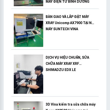
MÁY ĐIỆN TỬ BÌNH DƯƠNG
BÀN GIAO VÀ LẮP ĐẶT MÁY
XRAY Unicomp AX7900 TẠI NHÀ
MÁY SUNTECH VINA
DỊCH VỤ HIỆU CHUẨN, SỬA
CHỮA MÁY XRAY XRF
SHIMADZU EDX LE
3D Vina kiểm tra sửa chữa máy