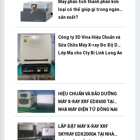
Máy phân tích thành phần kim
loại có thể giúp gì trong ngành
sản xuất?
Công ty 3D Vina Hiệu Chuẩn và
Sửa Chữa Máy X-ray Đo Độ Dày
Lớp Mạ cho Cty Bi Link Long An
HIỆU CHUẨN VÀ BẢO DƯỠNG
MÁY X-RAY XRF EDX600 TẠI
NHÀ MÁY ĐIỆN TỬ ĐỒNG NAI
LẮP ĐẶT MÁY X-RAY XRF
SKYRAY EDX2000A TẠI NHÀ