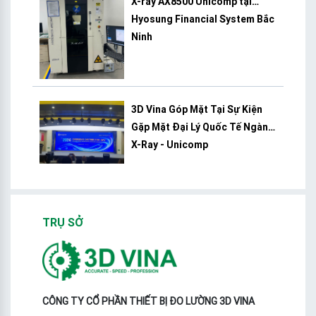
X-ray AX8500 Unicomp tại
Hyosung Financial System Bắc
Ninh
3D Vina Góp Mặt Tại Sự Kiện
Gặp Mặt Đại Lý Quốc Tế Ngành
X-Ray - Unicomp
TRỤ SỞ
CÔNG TY CỔ PHẦN THIẾT BỊ ĐO LƯỜNG 3D VINA