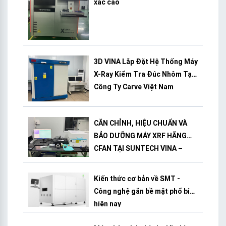
xác cao
3D VINA Lắp Đặt Hệ Thống Máy
X-Ray Kiểm Tra Đúc Nhôm Tại
Công Ty Carve Việt Nam
CĂN CHỈNH, HIỆU CHUẨN VÀ
BẢO DƯỠNG MÁY XRF HÃNG
CFAN TẠI SUNTECH VINA –
BÌNH DƯƠNG
Kiến thức cơ bản về SMT -
Công nghệ gắn bề mặt phổ biến
hiện nay