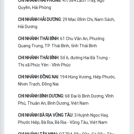
CHI NHÁNH HẢI PHÒNG:
47/384 Lạch Tray, Ngô
Quyền, Hải Phòng
CHI NHÁNH HẢI DƯƠNG:
29 Mạc Đĩnh Chi, Nam Sách,
Hải Dương
CHI NHÁNH THÁI BÌNH:
61 Chu Văn An, Phường
Quang Trung, TP. Thái Bình, tỉnh Thái Bình
CHI NHÁNH THÁI BÌNH:
Số 6, đường Hai Bà Trưng -
Thị xã Phúc Yên - Vĩnh Phúc
CHI NHÁNH ĐỒNG NAI:
194 Hùng Vương, Hiệp Phước,
Nhơn Trạch, Đồng Nai
CHI NHÁNH BÌNH DƯƠNG:
68 Đại lộ Bình Dương, Vĩnh
Phú, Thuận An, Bình Dương, Việt Nam
CHI NHÁNH BÀ RỊA VŨNG TÀU:
3 Huỳnh Ngọc Hay,
Phước Hiệp, Bà Rịa, Bà Rịa - Vũng Tàu, Việt Nam