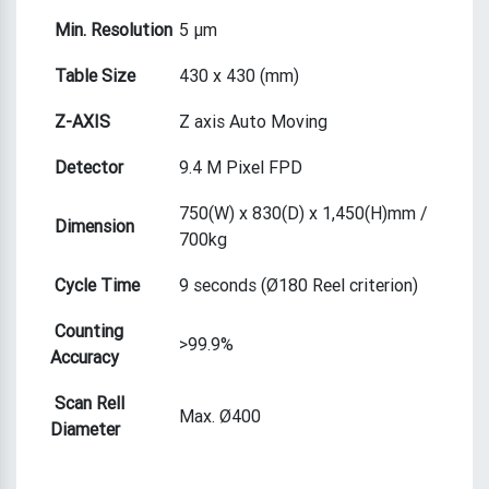
Min. Resolution
5 µm
Table Size
430 x 430 (mm)
Z-AXIS
Z axis Auto Moving
Detector
9.4 M Pixel FPD
750(W) x 830(D) x 1,450(H)mm /
Dimension
700kg
Cycle Time
9 seconds (Ø180 Reel criterion)
Counting
>99.9%
Accuracy
Scan Rell
Max. Ø400
Diameter