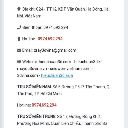
Địa chỉ: C24 - TT12, KĐT Văn Quán, Hà Đông, Hà
Nội, Việt Nam
Điện thoại: 0974.692.294
Hotline:
0974.692.294
Email:
xray3dvina@gmail.com
Website:
hieuchuan3d.com
-
hieuchuan3d.kr
-
maydo3dvina.vn
-
sinowon-vietnam.com
-
3dvina.com
-
hieuchuan3d.asia
TRỤ SỞ MIỀN NAM:
Số 5 Đường T5, P. Tây Thạnh, Q.
Tân Phú, TP. Hồ Chí Minh
Hotline:
0974.692.294
TRỤ SỞ MIỀN TRUNG
: Số 17, Đường Đồng Khởi,
Phường Hòa Minh, Quận Liên Chiểu, Thành phố Đà