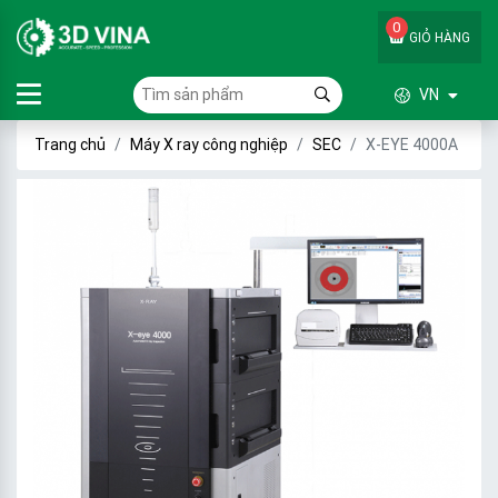
0
GIỎ HÀNG
VN
Trang chủ
Máy X ray công nghiệp
SEC
X-EYE 4000A