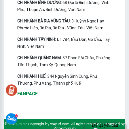
CHI NHÁNH BÌNH DƯƠNG:
68 Đại lộ Bình Dương, Vĩnh
Phú, Thuận An, Bình Dương, Việt Nam
CHI NHÁNH BÀ RỊA VŨNG TÀU:
3 Huỳnh Ngọc Hay,
Phước Hiệp, Bà Rịa, Bà Rịa - Vũng Tàu, Việt Nam
CHI NHÁNH TÂY NINH:
ĐT784, Bầu Đồn, Gò Dầu, Tây
Ninh, Việt Nam
CHI NHÁNH QUẢNG NAM:
57 Phan Bội Châu, Phường
Tân Thạnh, Tam Kỳ, Quảng Nam
CHI NHÁNH HUẾ:
344 Nguyễn Sinh Cung, Phú
Thượng, Phú Vang, Thành phố Huế
FANPAGE
© 2010 - 2026 Copyright by xray3d.com. All rights reserved. Designed by
Vicogroup.vn