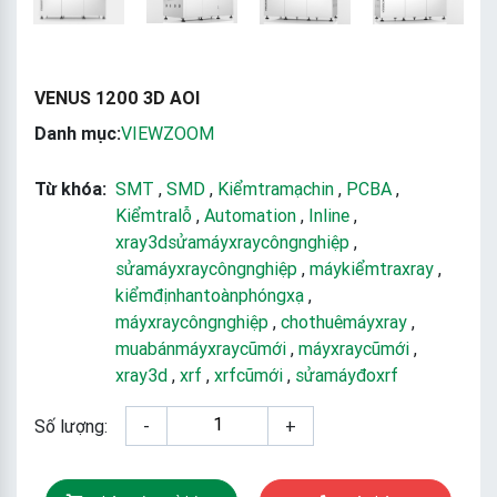
VENUS 1200 3D AOI
Danh mục:
VIEWZOOM
Từ khóa:
SMT
,
SMD
,
Kiểmtramạchin
,
PCBA
,
Kiểmtralỗ
,
Automation
,
Inline
,
xray3dsửamáyxraycôngnghiệp
,
sửamáyxraycôngnghiệp
,
máykiểmtraxray
,
kiểmđịnhantoànphóngxạ
,
máyxraycôngnghiệp
,
chothuêmáyxray
,
muabánmáyxraycũmới
,
máyxraycũmới
,
xray3d
,
xrf
,
xrfcũmới
,
sửamáyđoxrf
Số lượng:
-
+