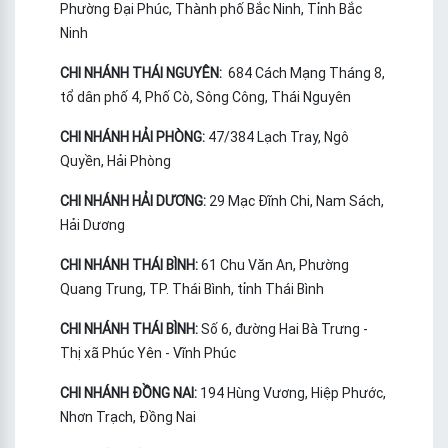
Phường Đại Phúc, Thành phố Bắc Ninh, Tỉnh Bắc
Ninh
CHI NHÁNH THÁI NGUYÊN:
684 Cách Mạng Tháng 8,
tổ dân phố 4, Phố Cò, Sông Công, Thái Nguyên
CHI NHÁNH HẢI PHÒNG:
47/384 Lạch Tray, Ngô
Quyền, Hải Phòng
CHI NHÁNH HẢI DƯƠNG:
29 Mạc Đĩnh Chi, Nam Sách,
Hải Dương
CHI NHÁNH THÁI BÌNH:
61 Chu Văn An, Phường
Quang Trung, TP. Thái Bình, tỉnh Thái Bình
CHI NHÁNH THÁI BÌNH:
Số 6, đường Hai Bà Trưng -
Thị xã Phúc Yên - Vĩnh Phúc
CHI NHÁNH ĐỒNG NAI:
194 Hùng Vương, Hiệp Phước,
Nhơn Trạch, Đồng Nai