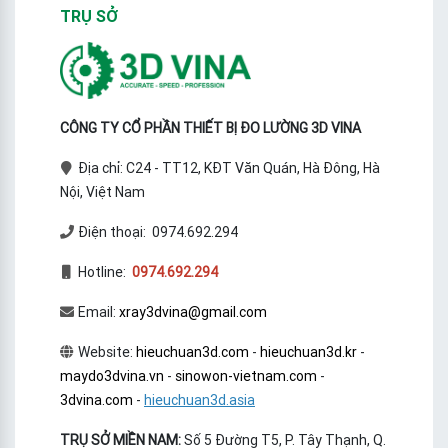
TRỤ SỞ
CÔNG TY CỔ PHẦN THIẾT BỊ ĐO LƯỜNG 3D VINA
Địa chỉ: C24 - TT12, KĐT Văn Quán, Hà Đông, Hà
Nội, Việt Nam
Điện thoại: 0974.692.294
Hotline:
0974.692.294
Email:
xray3dvina@gmail.com
Website:
hieuchuan3d.com
-
hieuchuan3d.kr
-
maydo3dvina.vn
-
sinowon-vietnam.com
-
3dvina.com
-
hieuchuan3d.asia
TRỤ SỞ MIỀN NAM:
Số 5 Đường T5, P. Tây Thạnh, Q.