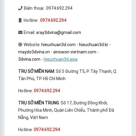
Điện thoại: 0974.692.294
Hotline:
0974.692.294
Email:
xray3dvina@gmail.com
Website:
hieuchuan3d.com
-
hieuchuan3d.kr
-
maydo3dvina.vn
-
sinowon-vietnam.com
-
3dvina.com
-
hieuchuan3d.asia
TRỤ SỞ MIỀN NAM:
Số 5 Đường T5, P. Tây Thạnh, Q.
Tân Phú, TP. Hồ Chí Minh
Hotline:
0974.692.294
TRỤ SỞ MIỀN TRUNG
: Số 17, Đường Đồng Khởi,
Phường Hòa Minh, Quận Liên Chiểu, Thành phố Đà
Nẵng, Việt Nam
Hotline:
0974.692.294