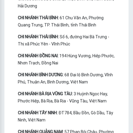
Hải Dương
CHI NHÁNH THÁI BÌNH:
61 Chu Văn An, Phường
Quang Trung, TP. Thái Bình, tỉnh Thái Bình
CHI NHÁNH THÁI BÌNH:
Số 6, đường Hai Bà Trưng -
Thị xã Phúc Yên - Vĩnh Phúc
CHI NHÁNH ĐỒNG NAI:
194 Hùng Vương, Hiệp Phước,
Nhơn Trạch, Đồng Nai
CHI NHÁNH BÌNH DƯƠNG:
68 Đại lộ Bình Dương, Vĩnh
Phú, Thuận An, Bình Dương, Việt Nam
CHI NHÁNH BÀ RỊA VŨNG TÀU:
3 Huỳnh Ngọc Hay,
Phước Hiệp, Bà Rịa, Bà Rịa - Vũng Tàu, Việt Nam
CHI NHÁNH TÂY NINH:
ĐT784, Bầu Đồn, Gò Dầu, Tây
Ninh, Việt Nam
CHI NHÁNH QUẢNG NAM:
57 Phan Bội Châu, Phường