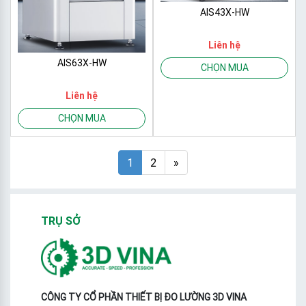
AIS43X-HW
Liên hệ
AIS63X-HW
CHỌN MUA
Liên hệ
CHỌN MUA
1
2
»
TRỤ SỞ
CÔNG TY CỔ PHẦN THIẾT BỊ ĐO LƯỜNG 3D VINA