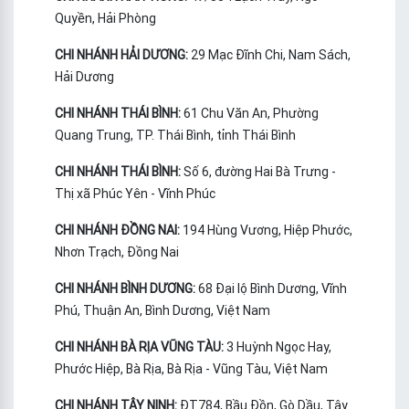
Quyền, Hải Phòng
CHI NHÁNH HẢI DƯƠNG:
29 Mạc Đĩnh Chi, Nam Sách,
Hải Dương
CHI NHÁNH THÁI BÌNH:
61 Chu Văn An, Phường
Quang Trung, TP. Thái Bình, tỉnh Thái Bình
CHI NHÁNH THÁI BÌNH:
Số 6, đường Hai Bà Trưng -
Thị xã Phúc Yên - Vĩnh Phúc
CHI NHÁNH ĐỒNG NAI:
194 Hùng Vương, Hiệp Phước,
Nhơn Trạch, Đồng Nai
CHI NHÁNH BÌNH DƯƠNG:
68 Đại lộ Bình Dương, Vĩnh
Phú, Thuận An, Bình Dương, Việt Nam
CHI NHÁNH BÀ RỊA VŨNG TÀU:
3 Huỳnh Ngọc Hay,
Phước Hiệp, Bà Rịa, Bà Rịa - Vũng Tàu, Việt Nam
CHI NHÁNH TÂY NINH:
ĐT784, Bầu Đồn, Gò Dầu, Tây