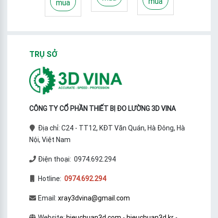
mua
mua
TRỤ SỞ
CÔNG TY CỔ PHẦN THIẾT BỊ ĐO LƯỜNG 3D VINA
Địa chỉ: C24 - TT12, KĐT Văn Quán, Hà Đông, Hà
Nội, Việt Nam
Điện thoại: 0974.692.294
Hotline:
0974.692.294
Email:
xray3dvina@gmail.com
Website:
hieuchuan3d.com
-
hieuchuan3d.kr
-