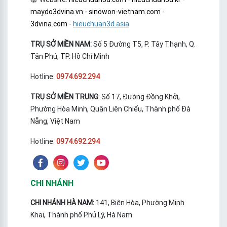
maydo3dvina.vn
-
sinowon-vietnam.com
-
3dvina.com
-
hieuchuan3d.asia
TRỤ SỞ MIỀN NAM:
Số 5 Đường T5, P. Tây Thạnh, Q.
Tân Phú, TP. Hồ Chí Minh
Hotline:
0974.692.294
TRỤ SỞ MIỀN TRUNG
: Số 17, Đường Đồng Khởi,
Phường Hòa Minh, Quận Liên Chiểu, Thành phố Đà
Nẵng, Việt Nam
Hotline:
0974.692.294
CHI NHÁNH
CHI NHÁNH HÀ NAM:
141, Biên Hòa, Phường Minh
Khai, Thành phố Phủ Lý, Hà Nam