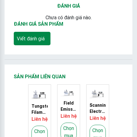
ĐÁNH GIÁ
Chưa có đánh giá nào.
ĐÁNH GIÁ SẢN PHẨM
Viết đánh giá
SẢN PHẨM LIÊN QUAN
Field
Scanning
Tungsten
Emission
Electron
Filament
Scanning
Liên hệ
Microscope
Liên hệ
Scanning
Liên hệ
Electron
SEM4000
Electron
Microscope
Chọn
Chọn
Microscope
Chọn
SEM5000
mua
SEM3200