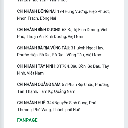
Thị xã Phúc Yên - Vĩnh Phúc
CHI NHÁNH ĐỒNG NAI:
194 Hùng Vương, Hiệp Phước,
Nhơn Trạch, Đồng Nai
CHI NHÁNH BÌNH DƯƠNG:
68 Đại lộ Bình Dương, Vĩnh
Phú, Thuận An, Bình Dương, Việt Nam
CHI NHÁNH BÀ RỊA VŨNG TÀU:
3 Huỳnh Ngọc Hay,
Phước Hiệp, Bà Rịa, Bà Rịa - Vũng Tàu, Việt Nam
CHI NHÁNH TÂY NINH:
ĐT784, Bầu Đồn, Gò Dầu, Tây
Ninh, Việt Nam
CHI NHÁNH QUẢNG NAM:
57 Phan Bội Châu, Phường
Tân Thạnh, Tam Kỳ, Quảng Nam
CHI NHÁNH HUẾ:
344 Nguyễn Sinh Cung, Phú
Thượng, Phú Vang, Thành phố Huế
FANPAGE