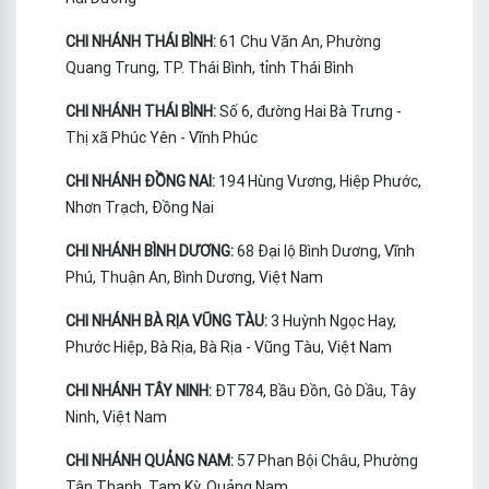
CHI NHÁNH THÁI BÌNH:
61 Chu Văn An, Phường
Quang Trung, TP. Thái Bình, tỉnh Thái Bình
CHI NHÁNH THÁI BÌNH:
Số 6, đường Hai Bà Trưng -
Thị xã Phúc Yên - Vĩnh Phúc
CHI NHÁNH ĐỒNG NAI:
194 Hùng Vương, Hiệp Phước,
Nhơn Trạch, Đồng Nai
CHI NHÁNH BÌNH DƯƠNG:
68 Đại lộ Bình Dương, Vĩnh
Phú, Thuận An, Bình Dương, Việt Nam
CHI NHÁNH BÀ RỊA VŨNG TÀU:
3 Huỳnh Ngọc Hay,
Phước Hiệp, Bà Rịa, Bà Rịa - Vũng Tàu, Việt Nam
CHI NHÁNH TÂY NINH:
ĐT784, Bầu Đồn, Gò Dầu, Tây
Ninh, Việt Nam
CHI NHÁNH QUẢNG NAM:
57 Phan Bội Châu, Phường
Tân Thạnh, Tam Kỳ, Quảng Nam