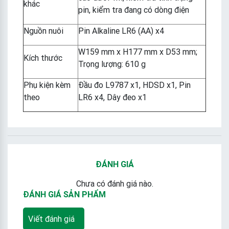
khác
pin, kiểm tra đang có dòng điện
Nguồn nuôi
Pin Alkaline LR6 (AA) x4
W159 mm x H177 mm x D53 mm;
Kích thước
Trọng lượng: 610 g
Phụ kiện kèm
Đầu đo L9787 x1, HDSD x1, Pin
theo
LR6 x4, Dây đeo x1
ĐÁNH GIÁ
Chưa có đánh giá nào.
ĐÁNH GIÁ SẢN PHẨM
Viết đánh giá