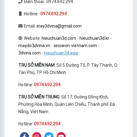
Điện thoại: 0974.692.294
Hotline:
0974.692.294
Email:
xray3dvina@gmail.com
Website:
hieuchuan3d.com
-
hieuchuan3d.kr
-
maydo3dvina.vn
-
sinowon-vietnam.com
-
3dvina.com
-
hieuchuan3d.asia
TRỤ SỞ MIỀN NAM:
Số 5 Đường T5, P. Tây Thạnh, Q.
Tân Phú, TP. Hồ Chí Minh
Hotline:
0974.692.294
TRỤ SỞ MIỀN TRUNG
: Số 17, Đường Đồng Khởi,
Phường Hòa Minh, Quận Liên Chiểu, Thành phố Đà
Nẵng, Việt Nam
Hotline:
0974.692.294