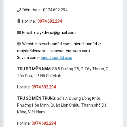
Điện thoại: 0974.692.294
Hotline:
0974.692.294
Email:
xray3dvina@gmail.com
Website:
hieuchuan3d.com
-
hieuchuan3d.kr
-
maydo3dvina.vn
-
sinowon-vietnam.com
-
3dvina.com
-
hieuchuan3d.asia
TRỤ SỞ MIỀN NAM:
Số 5 Đường T5, P. Tây Thạnh, Q.
Tân Phú, TP. Hồ Chí Minh
Hotline:
0974.692.294
TRỤ SỞ MIỀN TRUNG
: Số 17, Đường Đồng Khởi,
Phường Hòa Minh, Quận Liên Chiểu, Thành phố Đà
Nẵng, Việt Nam
Hotline:
0974.692.294