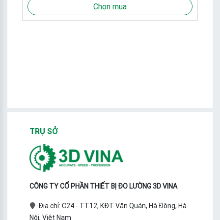
Chọn mua
S
TRỤ SỞ
CÔNG TY CỔ PHẦN THIẾT BỊ ĐO LƯỜNG 3D VINA
Địa chỉ: C24 - TT12, KĐT Văn Quán, Hà Đông, Hà
Nội, Việt Nam