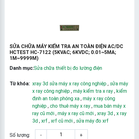
SỬA CHỮA MÁY KIỂM TRA AN TOÀN ĐIỆN AC/DC
HCTEST HC-7122 (5KVAC; 6KVDC; 0.01~5MA;
1M~9999M)
Danh mục:
Sửa chữa thiết bị đo lường điện
Từ khóa:
xray 3d sửa máy x ray công nghiệp
,
sửa máy
x ray công nghiệp
,
máy kiểm tra x ray
,
kiểm
định an toàn phóng xạ
,
máy x ray công
nghiệp
,
cho thuê máy x ray
,
mua bán máy x
ray cũ mới
,
máy x ray cũ mới
,
xray 3d
,
x ray
3d
,
xrf
,
xrf cũ mới
,
sửa máy đo xrf
Số lượng:
-
+