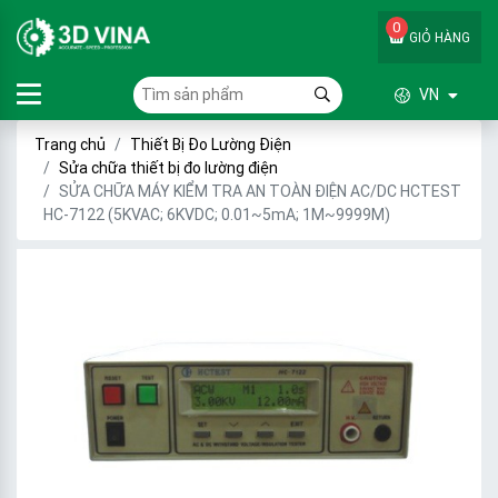
0
GIỎ HÀNG
VN
Trang chủ
Thiết Bị Đo Lường Điện
Sửa chữa thiết bị đo lường điện
SỬA CHỮA MÁY KIỂM TRA AN TOÀN ĐIỆN AC/DC HCTEST
HC-7122 (5KVAC; 6KVDC; 0.01~5mA; 1M~9999M)