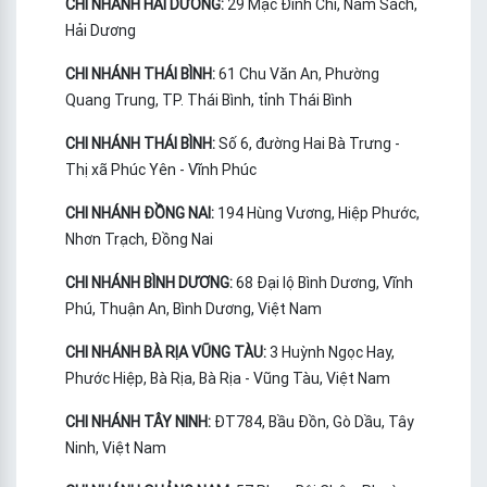
CHI NHÁNH HẢI DƯƠNG:
29 Mạc Đĩnh Chi, Nam Sách,
Hải Dương
CHI NHÁNH THÁI BÌNH:
61 Chu Văn An, Phường
Quang Trung, TP. Thái Bình, tỉnh Thái Bình
CHI NHÁNH THÁI BÌNH:
Số 6, đường Hai Bà Trưng -
Thị xã Phúc Yên - Vĩnh Phúc
CHI NHÁNH ĐỒNG NAI:
194 Hùng Vương, Hiệp Phước,
Nhơn Trạch, Đồng Nai
CHI NHÁNH BÌNH DƯƠNG:
68 Đại lộ Bình Dương, Vĩnh
Phú, Thuận An, Bình Dương, Việt Nam
CHI NHÁNH BÀ RỊA VŨNG TÀU:
3 Huỳnh Ngọc Hay,
Phước Hiệp, Bà Rịa, Bà Rịa - Vũng Tàu, Việt Nam
CHI NHÁNH TÂY NINH:
ĐT784, Bầu Đồn, Gò Dầu, Tây
Ninh, Việt Nam