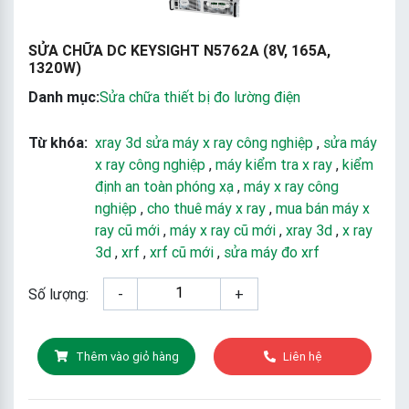
SỬA CHỮA DC KEYSIGHT N5762A (8V, 165A,
1320W)
Danh mục:
Sửa chữa thiết bị đo lường điện
Từ khóa:
xray 3d sửa máy x ray công nghiệp
,
sửa máy
x ray công nghiệp
,
máy kiểm tra x ray
,
kiểm
định an toàn phóng xạ
,
máy x ray công
nghiệp
,
cho thuê máy x ray
,
mua bán máy x
ray cũ mới
,
máy x ray cũ mới
,
xray 3d
,
x ray
3d
,
xrf
,
xrf cũ mới
,
sửa máy đo xrf
Số lượng:
-
+
Thêm vào giỏ hàng
Liên hệ