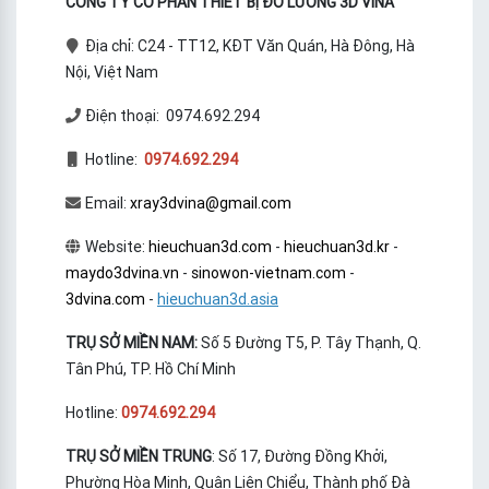
CÔNG TY CỔ PHẦN THIẾT BỊ ĐO LƯỜNG 3D VINA
Địa chỉ: C24 - TT12, KĐT Văn Quán, Hà Đông, Hà
Nội, Việt Nam
Điện thoại: 0974.692.294
Hotline:
0974.692.294
Email:
xray3dvina@gmail.com
Website:
hieuchuan3d.com
-
hieuchuan3d.kr
-
maydo3dvina.vn
-
sinowon-vietnam.com
-
3dvina.com
-
hieuchuan3d.asia
TRỤ SỞ MIỀN NAM:
Số 5 Đường T5, P. Tây Thạnh, Q.
Tân Phú, TP. Hồ Chí Minh
Hotline:
0974.692.294
TRỤ SỞ MIỀN TRUNG
: Số 17, Đường Đồng Khởi,
Phường Hòa Minh, Quận Liên Chiểu, Thành phố Đà