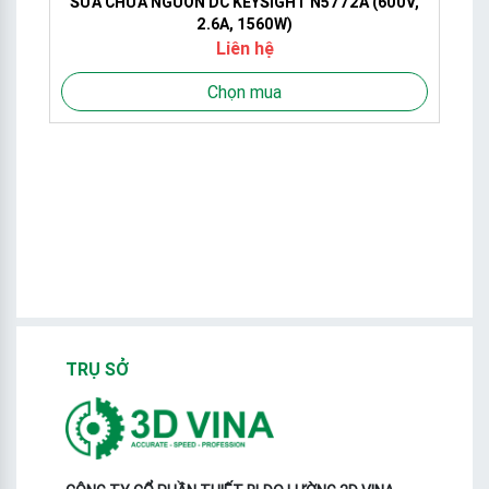
SỬA CHỮA NGUỒN DC KEYSIGHT N5772A (600V,
2.6A, 1560W)
Liên hệ
Chọn mua
S
TRỤ SỞ