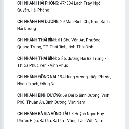
CHI NHÁNH HẢI PHÒNG:
47/384 Lạch Tray, Ngô
Quyền, Hải Phòng
CHI NHÁNH HẢI DƯƠNG:
29 Mạc Đĩnh Chi, Nam Sách,
Hải Dương
CHI NHÁNH THÁI BÌNH:
61 Chu Văn An, Phường
Quang Trung, TP. Thái Bình, tỉnh Thái Bình
CHI NHÁNH THÁI BÌNH:
Số 6, đường Hai Bà Trưng -
Thị xã Phúc Yên - Vĩnh Phúc
CHI NHÁNH ĐỒNG NAI:
194 Hùng Vương, Hiệp Phước,
Nhơn Trạch, Đồng Nai
CHI NHÁNH BÌNH DƯƠNG:
68 Đại lộ Bình Dương, Vĩnh
Phú, Thuận An, Bình Dương, Việt Nam
CHI NHÁNH BÀ RỊA VŨNG TÀU:
3 Huỳnh Ngọc Hay,
Phước Hiệp, Bà Rịa, Bà Rịa - Vũng Tàu, Việt Nam