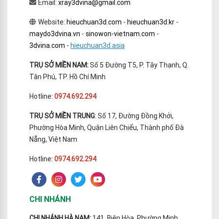
Email:
xray3dvina@gmail.com
Website:
hieuchuan3d.com
-
hieuchuan3d.kr
-
maydo3dvina.vn
-
sinowon-vietnam.com
-
3dvina.com
-
hieuchuan3d.asia
TRỤ SỞ MIỀN NAM:
Số 5 Đường T5, P. Tây Thạnh, Q.
Tân Phú, TP. Hồ Chí Minh
Hotline:
0974.692.294
TRỤ SỞ MIỀN TRUNG
: Số 17, Đường Đồng Khởi,
Phường Hòa Minh, Quận Liên Chiểu, Thành phố Đà
Nẵng, Việt Nam
Hotline:
0974.692.294
CHI NHÁNH
CHI NHÁNH HÀ NAM:
141, Biên Hòa, Phường Minh