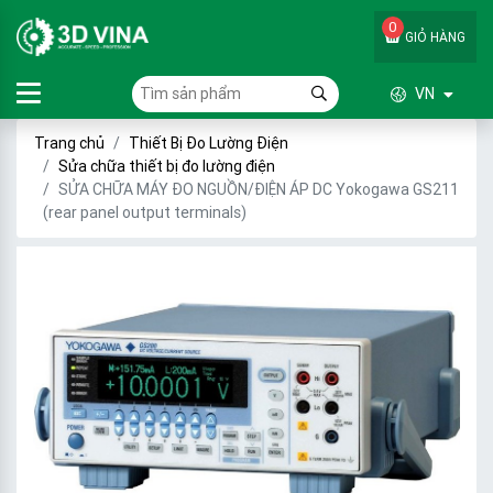
0
GIỎ HÀNG
VN
Trang chủ
Thiết Bị Đo Lường Điện
Sửa chữa thiết bị đo lường điện
SỬA CHỮA MÁY ĐO NGUỒN/ĐIỆN ÁP DC Yokogawa GS211
(rear panel output terminals)