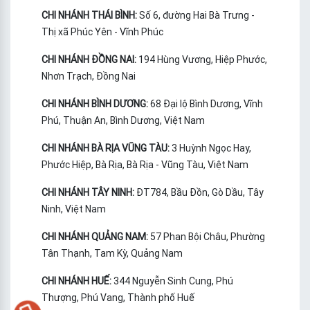
CHI NHÁNH THÁI BÌNH:
Số 6, đường Hai Bà Trưng -
Thị xã Phúc Yên - Vĩnh Phúc
CHI NHÁNH ĐỒNG NAI:
194 Hùng Vương, Hiệp Phước,
Nhơn Trạch, Đồng Nai
CHI NHÁNH BÌNH DƯƠNG:
68 Đại lộ Bình Dương, Vĩnh
Phú, Thuận An, Bình Dương, Việt Nam
CHI NHÁNH BÀ RỊA VŨNG TÀU:
3 Huỳnh Ngọc Hay,
Phước Hiệp, Bà Rịa, Bà Rịa - Vũng Tàu, Việt Nam
CHI NHÁNH TÂY NINH:
ĐT784, Bầu Đồn, Gò Dầu, Tây
Ninh, Việt Nam
CHI NHÁNH QUẢNG NAM:
57 Phan Bội Châu, Phường
Tân Thạnh, Tam Kỳ, Quảng Nam
CHI NHÁNH HUẾ:
344 Nguyễn Sinh Cung, Phú
Thượng, Phú Vang, Thành phố Huế