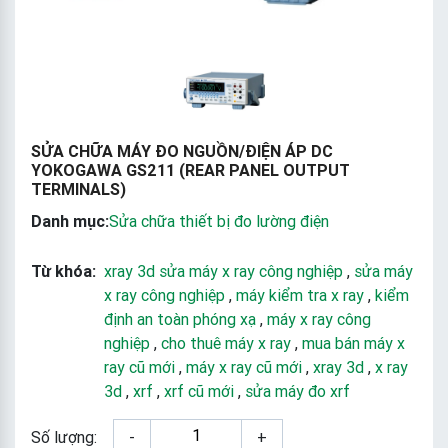
SỬA CHỮA MÁY ĐO NGUỒN/ĐIỆN ÁP DC
YOKOGAWA GS211 (REAR PANEL OUTPUT
TERMINALS)
Danh mục:
Sửa chữa thiết bị đo lường điện
Từ khóa:
xray 3d sửa máy x ray công nghiệp
,
sửa máy
x ray công nghiệp
,
máy kiểm tra x ray
,
kiểm
định an toàn phóng xạ
,
máy x ray công
nghiệp
,
cho thuê máy x ray
,
mua bán máy x
ray cũ mới
,
máy x ray cũ mới
,
xray 3d
,
x ray
3d
,
xrf
,
xrf cũ mới
,
sửa máy đo xrf
Số lượng:
-
+