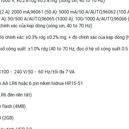
1000 V; ±0.2% rdg ±0.2% rng. (sóng sin, 40 to 70 Hz)
(2 A): 2000 mA,96061 (50 A): 5000 mA/50 A/AUTO,96062 (100 
A): 50/500 A/AUTO,96065 (1000 A): 100/1000 A/AUTO,96066 (3
chính xác của kẹp dòng (sóng sin, 40 to 70 Hz)
ộ chính xác: ±0.3% rdg ±0.2% rng. + độ chính xác của kẹp dòng (h
số công suất: ±1.0% rdg (40 to 70 Hz, đọc ở hệ số công suất 0.5 
C100 - 240 V/50 - 60 Hz/tối đa 7 VA
m AA LR6 hoặc 6 pin niken hidrua HR15-51
(LR6 đèn nền tắt)
ớ flash (4MB)
D (2GB)