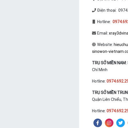
Điện thoại: 0974
Hotline:
0974.69
Email:
xray3dvin
Website:
hieuch
sinowon-vietnam.
TRỤ SỞ MIỀN NAM:
Chí Minh
Hotline:
0974.692.2
TRỤ SỞ MIỀN TRU
Quận Liên Chiểu, T
Hotline:
0974.692.2