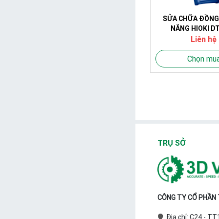
SỬA CHỮA ĐỒNG
NĂNG HIOKI D
Liên hệ
Chọn mu
TRỤ SỞ
CÔNG TY CỔ PHẦN T
Địa chỉ: C24 - T