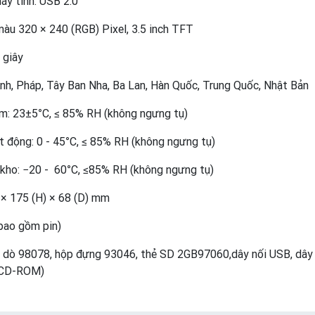
máy tính: USB 2.0
màu 320 × 240 (RGB) Pixel, 3.5 inch TFT
 giây
Anh, Pháp, Tây Ban Nha, Ba Lan, Hàn Quốc, Trung Quốc, Nhật Bản
ẩm: 23±5°C, ≤ 85% RH (không ngưng tụ)
 động: 0 - 45°C, ≤ 85% RH (không ngưng tụ)
kho: −20 - 60°C, ≤85% RH (không ngưng tụ)
 × 175 (H) × 68 (D) mm
bao gồm pin)
u dò 98078, hộp đựng 93046, thẻ SD 2GB97060,dây nối USB, dây 
(CD-ROM)