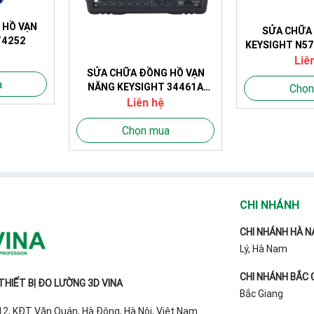
 HỒ VẠN
SỬA CHỮA
T4252
KEYSIGHT N576
150
Liê
SỬA CHỮA ĐỒNG HỒ VẠN
a
NĂNG KEYSIGHT 34461A
Chọn
(without GPIB) (6 ½ digit;
Liên hệ
Không GPIB; 0.0035%)
Chọn mua
CHI NHÁNH
CHI NHÁNH HÀ N
Lý, Hà Nam
CHI NHÁNH BẮC 
HIẾT BỊ ĐO LƯỜNG 3D VINA
Bắc Giang
T12, KĐT Văn Quán, Hà Đông, Hà Nội, Việt Nam