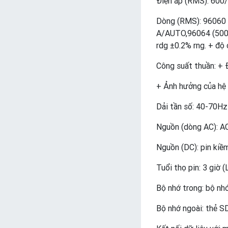
Điện áp (RMS): 600/
Dòng (RMS): 96060 
A/AUTO,96064 (500 
rdg ±0.2% rng. + độ 
Công suất thuần: + Đ
+ Ảnh hưởng của hệ 
Dải tần số: 40-70Hz
Nguồn (dòng AC): A
Nguồn (DC): pin kiề
Tuổi thọ pin: 3 giờ 
Bộ nhớ trong: bộ nh
Bộ nhớ ngoài: thẻ S