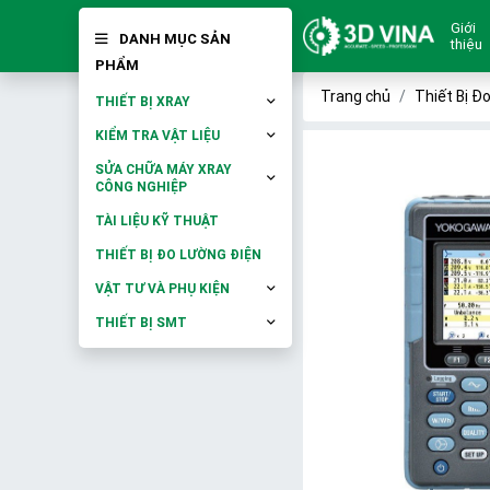
Giới
DANH MỤC SẢN
thiệu
PHẨM
Trang chủ
Thiết Bị Đ
THIẾT BỊ XRAY
KIỂM TRA VẬT LIỆU
SỬA CHỮA MÁY XRAY
CÔNG NGHIỆP
TÀI LIỆU KỸ THUẬT
THIẾT BỊ ĐO LƯỜNG ĐIỆN
VẬT TƯ VÀ PHỤ KIỆN
THIẾT BỊ SMT