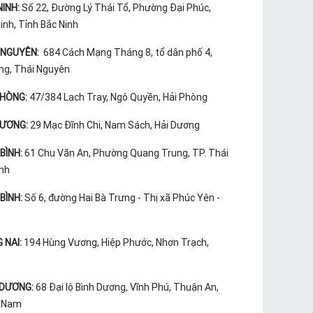
NINH:
Số 22, Đường Lý Thái Tổ, Phường Đại Phúc,
nh, Tỉnh Bắc Ninh
 NGUYÊN:
684 Cách Mạng Tháng 8, tổ dân phố 4,
ng, Thái Nguyên
PHÒNG:
47/384 Lạch Tray, Ngô Quyền, Hải Phòng
DƯƠNG:
29 Mạc Đĩnh Chi, Nam Sách, Hải Dương
BÌNH:
61 Chu Văn An, Phường Quang Trung, TP. Thái
ình
BÌNH:
Số 6, đường Hai Bà Trưng - Thị xã Phúc Yên -
 NAI:
194 Hùng Vương, Hiệp Phước, Nhơn Trạch,
 DƯƠNG:
68 Đại lộ Bình Dương, Vĩnh Phú, Thuận An,
t Nam