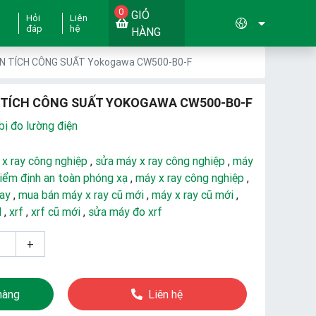
0
GIỎ
Hỏi
Liên
đáp
hệ
HÀNG
N TÍCH CÔNG SUẤT Yokogawa CW500-B0-F
 TÍCH CÔNG SUẤT YOKOGAWA CW500-B0-F
bị đo lường điện
 x ray công nghiệp
,
sửa máy x ray công nghiệp
,
máy
iểm định an toàn phóng xạ
,
máy x ray công nghiệp
,
ray
,
mua bán máy x ray cũ mới
,
máy x ray cũ mới
,
d
,
xrf
,
xrf cũ mới
,
sửa máy đo xrf
+
hàng
Liên hệ