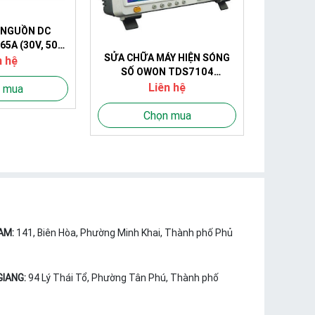
 NGUỒN DC
5A (30V, 50A,
SỬA CHỮA MÁY HIỆN SÓNG
0W)
n hệ
SỐ OWON TDS7104
(100Mhz, 4 Ch, 1Gsa/s)
Liên hệ
 mua
Chọn mua
AM:
141, Biên Hòa, Phường Minh Khai, Thành phố Phủ
GIANG:
94 Lý Thái Tổ, Phường Tân Phú, Thành phố