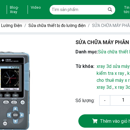
Blog-
Video
Tin
Xray
tức
o Lường Điện
Sửa chữa thiết bị đo lường điện
SỬA CHỮA MÁY PHÂ
SỬA CHỮA MÁY PHÂN
Danh mục:
Sửa chữa thiết 
Từ khóa:
xray 3d sửa máy
kiểm tra x ray
,
k
cho thuê máy x 
xray 3d
,
x ray 3
Số lượng:
-
Thêm vào giỏ 