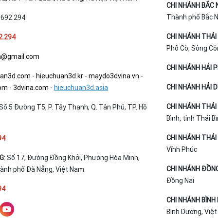
CHI NHÁNH BẮC 
Thành phố Bắc Ni
.692.294
CHI NHÁNH THÁI
2.294
Phố Cò, Sông Cô
a@gmail.com
CHI NHÁNH HẢI 
uan3d.com
-
hieuchuan3d.kr
-
maydo3dvina.vn
-
CHI NHÁNH HẢI 
com
-
3dvina.com
-
hieuchuan3d.asia
CHI NHÁNH THÁI 
Số 5 Đường T5, P. Tây Thạnh, Q. Tân Phú, TP. Hồ
Bình, tỉnh Thái B
CHI NHÁNH THÁI 
94
Vĩnh Phúc
NG
: Số 17, Đường Đồng Khởi, Phường Hòa Minh,
CHI NHÁNH ĐỒNG
hành phố Đà Nẵng, Việt Nam
Đồng Nai
94
CHI NHÁNH BÌNH
Bình Dương, Việ