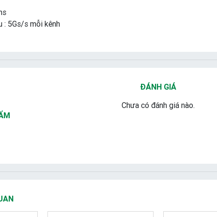
ns
u : 5Gs/s mỗi kênh
ĐÁNH GIÁ
Chưa có đánh giá nào.
HẨM
UAN