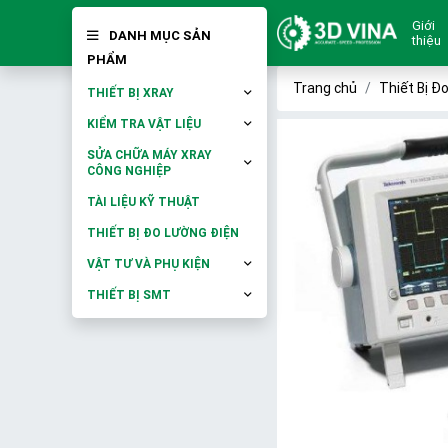
Giới
DANH MỤC SẢN
thiệu
PHẨM
Trang chủ
Thiết Bị Đ
THIẾT BỊ XRAY
KIỂM TRA VẬT LIỆU
SỬA CHỮA MÁY XRAY
CÔNG NGHIỆP
TÀI LIỆU KỸ THUẬT
THIẾT BỊ ĐO LƯỜNG ĐIỆN
VẬT TƯ VÀ PHỤ KIỆN
THIẾT BỊ SMT