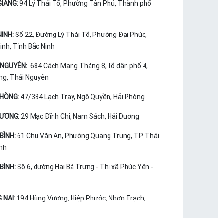
GIANG:
94 Lý Thái Tổ, Phường Tân Phú, Thành phố
NINH:
Số 22, Đường Lý Thái Tổ, Phường Đại Phúc,
nh, Tỉnh Bắc Ninh
 NGUYÊN:
684 Cách Mạng Tháng 8, tổ dân phố 4,
ng, Thái Nguyên
PHÒNG:
47/384 Lạch Tray, Ngô Quyền, Hải Phòng
DƯƠNG:
29 Mạc Đĩnh Chi, Nam Sách, Hải Dương
BÌNH:
61 Chu Văn An, Phường Quang Trung, TP. Thái
ình
BÌNH:
Số 6, đường Hai Bà Trưng - Thị xã Phúc Yên -
 NAI:
194 Hùng Vương, Hiệp Phước, Nhơn Trạch,