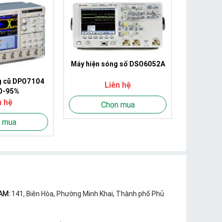
Máy hiện sóng số DSO6052A
g cũ DPO7104
Liên hệ
0-95%
n hệ
Chọn mua
 mua
AM:
141, Biên Hòa, Phường Minh Khai, Thành phố Phủ