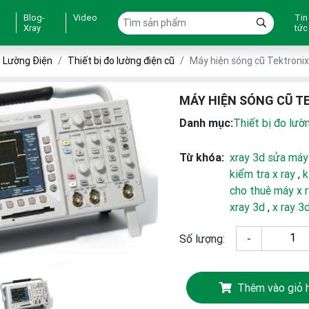
Blog-
Video
Tin
Xray
tức
o Lường Điện
Thiết bị đo lường điện cũ
Máy hiện sóng cũ Tektron
MÁY HIỆN SÓNG CŨ T
Danh mục:
Thiết bị đo lườ
Từ khóa:
xray 3d sửa máy
kiểm tra x ray
,
k
cho thuê máy x 
xray 3d
,
x ray 3
Số lượng:
-
Thêm vào giỏ 