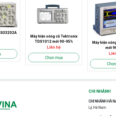
 DSO3202A
Máy hiện sóng cũ Tektronix
TDS1012 mới 90-95%
Máy hiện són
Liên hệ
mới 9
Liê
a
Chọn mua
Chọn
CHI NHÁNH
CHI NHÁNH HÀ N
Lý, Hà Nam