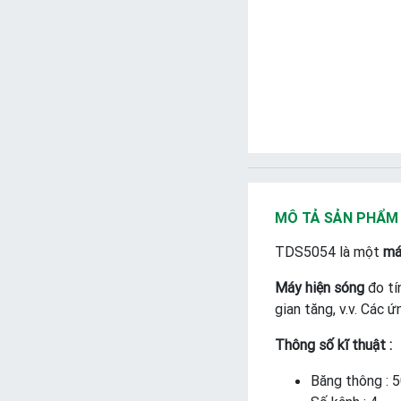
MÔ TẢ SẢN PHẨM
TDS5054 là một
má
Máy hiện sóng
đo tín
gian tăng, v.v. Các 
Thông số kĩ thuật :
Băng thông :