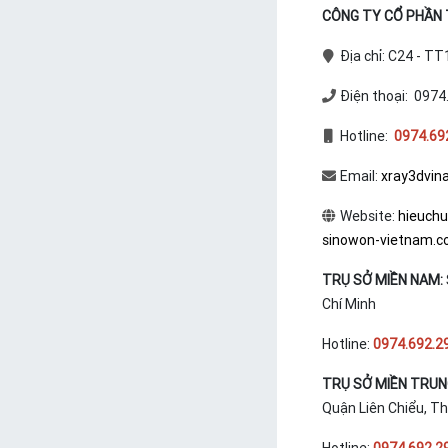
CÔNG TY CỔ PHẦN T
Địa chỉ: C24 - T
Điện thoại: 0974
Hotline:
0974.69
Email:
xray3dvin
Website:
hieuch
sinowon-vietnam.
TRỤ SỞ MIỀN NAM:
Chí Minh
Hotline:
0974.692.2
TRỤ SỞ MIỀN TRU
Quận Liên Chiểu, T
Hotline:
0974.692.2