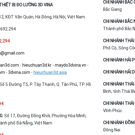
CHI NHÁNH BẮC 
HIẾT BỊ ĐO LƯỜNG 3D VINA
Bắc Giang
T12, KĐT Văn Quán, Hà Đông, Hà Nội, Việt Nam
CHI NHÁNH BẮC 
Thành phố Bắc Ni
.692.294
CHI NHÁNH THÁI
2.294
Phố Cò, Sông Cô
a@gmail.com
CHI NHÁNH HẢI 
uan3d.com
-
hieuchuan3d.kr
-
maydo3dvina.vn
-
CHI NHÁNH HẢI 
com
-
3dvina.com
-
hieuchuan3d.asia
CHI NHÁNH THÁI 
Số 5 Đường T5, P. Tây Thạnh, Q. Tân Phú, TP. Hồ
Bình, tỉnh Thái B
CHI NHÁNH THÁI 
94
Vĩnh Phúc
NG
: Số 17, Đường Đồng Khởi, Phường Hòa Minh,
CHI NHÁNH ĐỒNG
hành phố Đà Nẵng, Việt Nam
Đồng Nai
94