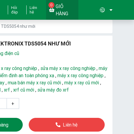
0
GIỎ
Hỏi
Liên
đáp
hệ
HÀNG
ix TDS5054 như mới
EKTRONIX TDS5054 NHƯ MỚI
ng điện cũ
 x ray công nghiệp
,
sửa máy x ray công nghiệp
,
máy
iểm định an toàn phóng xạ
,
máy x ray công nghiệp
,
ray
,
mua bán máy x ray cũ mới
,
máy x ray cũ mới
,
d
,
xrf
,
xrf cũ mới
,
sửa máy đo xrf
+
hàng
Liên hệ