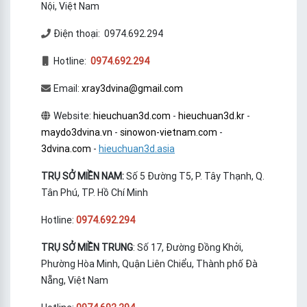
Nội, Việt Nam
Điện thoại: 0974.692.294
Hotline:
0974.692.294
Email:
xray3dvina@gmail.com
Website:
hieuchuan3d.com
-
hieuchuan3d.kr
-
maydo3dvina.vn
-
sinowon-vietnam.com
-
3dvina.com
-
hieuchuan3d.asia
TRỤ SỞ MIỀN NAM:
Số 5 Đường T5, P. Tây Thạnh, Q.
Tân Phú, TP. Hồ Chí Minh
Hotline:
0974.692.294
TRỤ SỞ MIỀN TRUNG
: Số 17, Đường Đồng Khởi,
Phường Hòa Minh, Quận Liên Chiểu, Thành phố Đà
Nẵng, Việt Nam