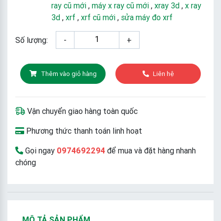
ray cũ mới
,
máy x ray cũ mới
,
xray 3d
,
x ray
3d
,
xrf
,
xrf cũ mới
,
sửa máy đo xrf
Số lượng:
-
+
Thêm vào giỏ hàng
Liên hệ
Vận chuyển giao hàng toàn quốc
Phương thức thanh toán linh hoạt
Gọi ngay
0974692294
để mua và đặt hàng nhanh
chóng
MÔ TẢ SẢN PHẨM