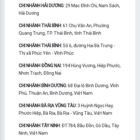
CHI NHÁNH HẢI DƯƠNG:
29 Mạc Đĩnh Chi, Nam Sách,
Hải Dương
CHI NHÁNH THÁI BÌNH:
61 Chu Văn An, Phường
Quang Trung, TP. Thái Bình, tỉnh Thái Bình
CHI NHÁNH THÁI BÌNH:
Số 6, đường Hai Bà Trưng -
Thị xã Phúc Yên - Vĩnh Phúc
CHI NHÁNH ĐỒNG NAI:
194 Hùng Vương, Hiệp Phước,
Nhơn Trạch, Đồng Nai
CHI NHÁNH BÌNH DƯƠNG:
68 Đại lộ Bình Dương, Vĩnh
Phú, Thuận An, Bình Dương, Việt Nam
CHI NHÁNH BÀ RỊA VŨNG TÀU:
3 Huỳnh Ngọc Hay,
Phước Hiệp, Bà Rịa, Bà Rịa - Vũng Tàu, Việt Nam
CHI NHÁNH TÂY NINH:
ĐT784, Bầu Đồn, Gò Dầu, Tây
Ninh, Việt Nam