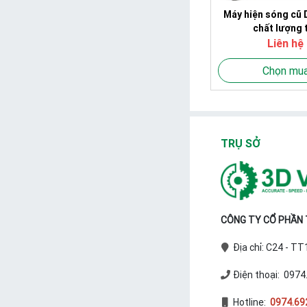
Máy hiện sóng cũ
chất lượng 
Liên hệ
Chọn mu
TRỤ SỞ
CÔNG TY CỔ PHẦN T
Địa chỉ: C24 - T
Điện thoại: 0974
Hotline:
0974.69