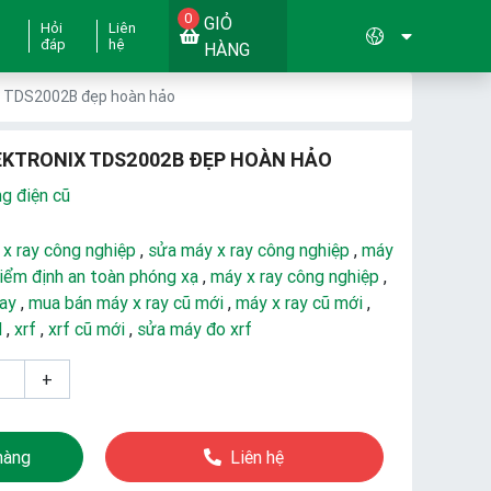
0
GIỎ
Hỏi
Liên
đáp
hệ
HÀNG
ix TDS2002B đẹp hoàn hảo
EKTRONIX TDS2002B ĐẸP HOÀN HẢO
ng điện cũ
 x ray công nghiệp
,
sửa máy x ray công nghiệp
,
máy
iểm định an toàn phóng xạ
,
máy x ray công nghiệp
,
ray
,
mua bán máy x ray cũ mới
,
máy x ray cũ mới
,
d
,
xrf
,
xrf cũ mới
,
sửa máy đo xrf
+
hàng
Liên hệ