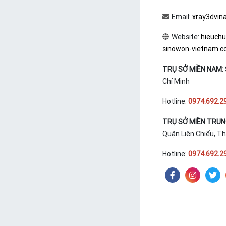
Email:
xray3dvin
Website:
hieuch
sinowon-vietnam.
TRỤ SỞ MIỀN NAM:
Chí Minh
Hotline:
0974.692.2
TRỤ SỞ MIỀN TRU
Quận Liên Chiểu, T
Hotline:
0974.692.2