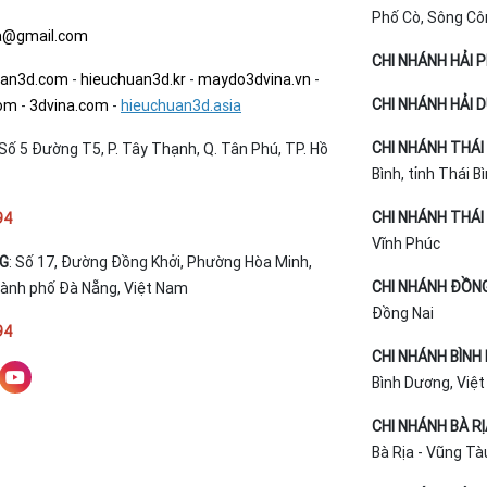
Phố Cò, Sông Cô
a@gmail.com
CHI NHÁNH HẢI 
uan3d.com
-
hieuchuan3d.kr
-
maydo3dvina.vn
-
CHI NHÁNH HẢI 
com
-
3dvina.com
-
hieuchuan3d.asia
CHI NHÁNH THÁI 
Số 5 Đường T5, P. Tây Thạnh, Q. Tân Phú, TP. Hồ
Bình, tỉnh Thái B
CHI NHÁNH THÁI 
94
Vĩnh Phúc
NG
: Số 17, Đường Đồng Khởi, Phường Hòa Minh,
CHI NHÁNH ĐỒNG
hành phố Đà Nẵng, Việt Nam
Đồng Nai
94
CHI NHÁNH BÌNH
Bình Dương, Việ
CHI NHÁNH BÀ R
Bà Rịa - Vũng Tà