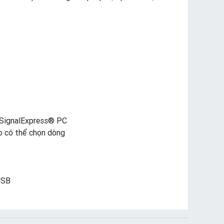
I SignalExpress® PC
o có thể chọn dòng
USB