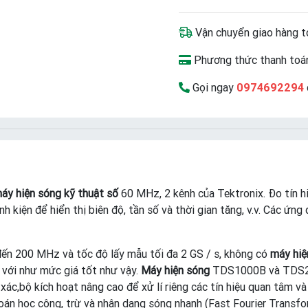
Vận chuyển giao hàng t
Phương thức thanh toán
Gọi ngay
0974692294
áy hiện sóng kỹ thuật số
60 MHz, 2 kênh của Tektronix. Đo tín hi
nh kiện để hiển thị biên độ, tần số và thời gian tăng, v.v. Các ứn
đến 200 MHz và tốc độ lấy mẫu tối đa 2 GS / s, không có
máy hiệ
 với như mức giá tốt như vậy.
Máy hiện sóng
TDS1000B và TDS200
 xác,bộ kích hoạt nâng cao để xử lí riêng các tín hiệu quan tâm v
oán học cộng, trừ và nhân dạng sóng nhanh (Fast Fourier Transf