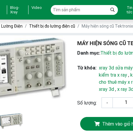
Blog-
Video
Tin
Xray
tức
o Lường Điện
Thiết bị đo lường điện cũ
Máy hiện sóng cũ Tektron
MÁY HIỆN SÓNG CŨ T
Danh mục:
Thiết bị đo lườ
Từ khóa:
xray 3d sửa máy
kiểm tra x ray
,
k
cho thuê máy x 
xray 3d
,
x ray 3
Số lượng:
-
Thêm vào giỏ 