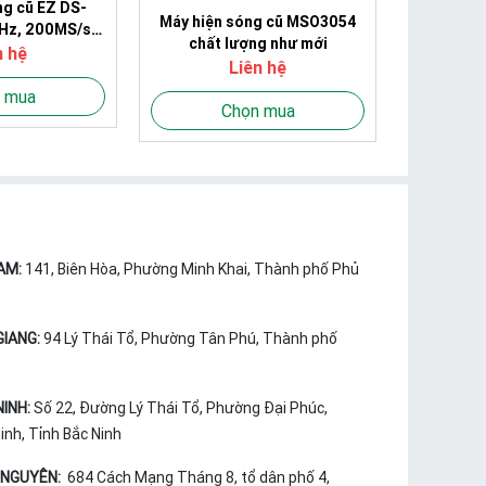
ng cũ EZ DS-
Máy hiện sóng cũ MSO3054
Hz, 200MS/s
chất lượng như mới
lượng
n hệ
Liên hệ
 mua
Chọn mua
AM:
141, Biên Hòa, Phường Minh Khai, Thành phố Phủ
GIANG:
94 Lý Thái Tổ, Phường Tân Phú, Thành phố
NINH:
Số 22, Đường Lý Thái Tổ, Phường Đại Phúc,
nh, Tỉnh Bắc Ninh
 NGUYÊN:
684 Cách Mạng Tháng 8, tổ dân phố 4,