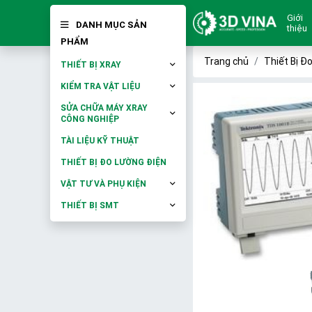
Giới
DANH MỤC SẢN
thiệu
PHẨM
Trang chủ
Thiết Bị Đ
THIẾT BỊ XRAY
KIỂM TRA VẬT LIỆU
SỬA CHỮA MÁY XRAY
CÔNG NGHIỆP
TÀI LIỆU KỸ THUẬT
THIẾT BỊ ĐO LƯỜNG ĐIỆN
VẬT TƯ VÀ PHỤ KIỆN
THIẾT BỊ SMT