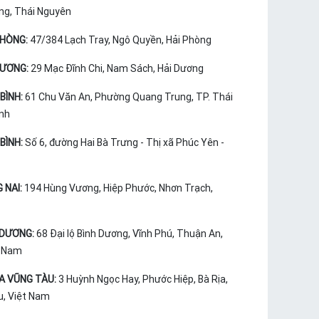
ng, Thái Nguyên
PHÒNG:
47/384 Lạch Tray, Ngô Quyền, Hải Phòng
DƯƠNG:
29 Mạc Đĩnh Chi, Nam Sách, Hải Dương
BÌNH:
61 Chu Văn An, Phường Quang Trung, TP. Thái
ình
BÌNH:
Số 6, đường Hai Bà Trưng - Thị xã Phúc Yên -
 NAI:
194 Hùng Vương, Hiệp Phước, Nhơn Trạch,
 DƯƠNG:
68 Đại lộ Bình Dương, Vĩnh Phú, Thuận An,
t Nam
ỊA VŨNG TÀU:
3 Huỳnh Ngọc Hay, Phước Hiệp, Bà Rịa,
u, Việt Nam