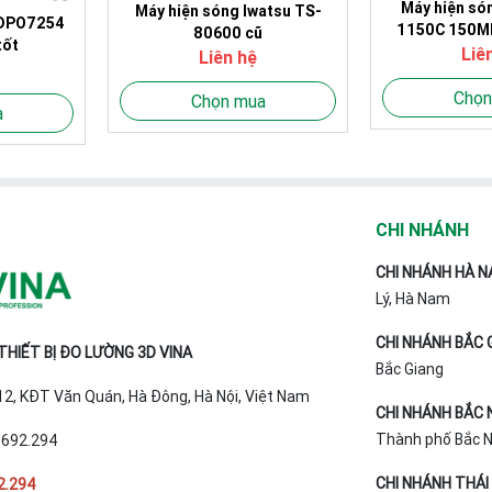
Máy hiện só
Máy hiện sóng Iwatsu TS-
 DPO7254
1150C 150M
80600 cũ
tốt
chất 
Liê
Liên hệ
Chọn
Chọn mua
a
CHI NHÁNH
CHI NHÁNH HÀ N
Lý, Hà Nam
CHI NHÁNH BẮC 
HIẾT BỊ ĐO LƯỜNG 3D VINA
Bắc Giang
T12, KĐT Văn Quán, Hà Đông, Hà Nội, Việt Nam
CHI NHÁNH BẮC 
Thành phố Bắc Ni
.692.294
CHI NHÁNH THÁI
2.294