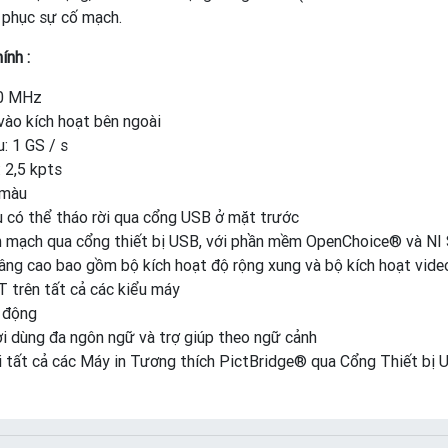
 phục sự cố mạch.
ính :
60 MHz
vào kích hoạt bên ngoài
: 1 GS / s
: 2,5 kpts
 màu
u có thể tháo rời qua cổng USB ở mặt trước
ền mạch qua cổng thiết bị USB, với phần mềm OpenChoice® và N
nâng cao bao gồm bộ kích hoạt độ rộng xung và bộ kích hoạt vide
 trên tất cả các kiểu máy
 động
i dùng đa ngôn ngữ và trợ giúp theo ngữ cảnh
ới tất cả các Máy in Tương thích PictBridge® qua Cổng Thiết bị 