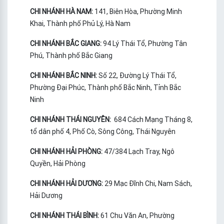
CHI NHÁNH HÀ NAM:
141, Biên Hòa, Phường Minh
Khai, Thành phố Phủ Lý, Hà Nam
CHI NHÁNH BẮC GIANG:
94 Lý Thái Tổ, Phường Tân
Phú, Thành phố Bắc Giang
CHI NHÁNH BẮC NINH:
Số 22, Đường Lý Thái Tổ,
Phường Đại Phúc, Thành phố Bắc Ninh, Tỉnh Bắc
Ninh
CHI NHÁNH THÁI NGUYÊN:
684 Cách Mạng Tháng 8,
tổ dân phố 4, Phố Cò, Sông Công, Thái Nguyên
CHI NHÁNH HẢI PHÒNG:
47/384 Lạch Tray, Ngô
Quyền, Hải Phòng
CHI NHÁNH HẢI DƯƠNG:
29 Mạc Đĩnh Chi, Nam Sách,
Hải Dương
CHI NHÁNH THÁI BÌNH:
61 Chu Văn An, Phường