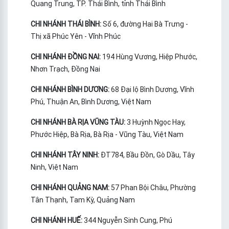
Quang Trung, TP. Thái Bình, tỉnh Thái Bình
CHI NHÁNH THÁI BÌNH:
Số 6, đường Hai Bà Trưng -
Thị xã Phúc Yên - Vĩnh Phúc
CHI NHÁNH ĐỒNG NAI:
194 Hùng Vương, Hiệp Phước,
Nhơn Trạch, Đồng Nai
CHI NHÁNH BÌNH DƯƠNG:
68 Đại lộ Bình Dương, Vĩnh
Phú, Thuận An, Bình Dương, Việt Nam
CHI NHÁNH BÀ RỊA VŨNG TÀU:
3 Huỳnh Ngọc Hay,
Phước Hiệp, Bà Rịa, Bà Rịa - Vũng Tàu, Việt Nam
CHI NHÁNH TÂY NINH:
ĐT784, Bầu Đồn, Gò Dầu, Tây
Ninh, Việt Nam
CHI NHÁNH QUẢNG NAM:
57 Phan Bội Châu, Phường
Tân Thạnh, Tam Kỳ, Quảng Nam
CHI NHÁNH HUẾ:
344 Nguyễn Sinh Cung, Phú