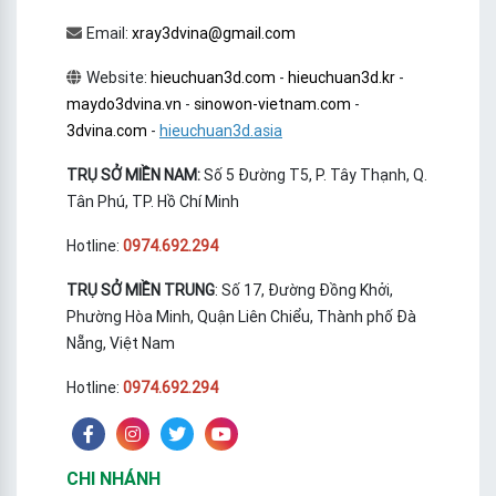
Email:
xray3dvina@gmail.com
Website:
hieuchuan3d.com
-
hieuchuan3d.kr
-
maydo3dvina.vn
-
sinowon-vietnam.com
-
3dvina.com
-
hieuchuan3d.asia
TRỤ SỞ MIỀN NAM:
Số 5 Đường T5, P. Tây Thạnh, Q.
Tân Phú, TP. Hồ Chí Minh
Hotline:
0974.692.294
TRỤ SỞ MIỀN TRUNG
: Số 17, Đường Đồng Khởi,
Phường Hòa Minh, Quận Liên Chiểu, Thành phố Đà
Nẵng, Việt Nam
Hotline:
0974.692.294
CHI NHÁNH