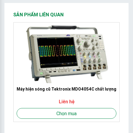
SẢN PHẨM LIÊN QUAN
Máy hiện sóng cũ Tektronix MDO4054C chất lượng
M
Liên hệ
Chọn mua