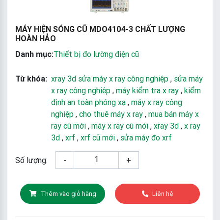
MÁY HIỆN SÓNG CŨ MDO4104-3 CHẤT LƯỢNG
HOÀN HẢO
Danh mục:
Thiết bị đo lường điện cũ
Từ khóa:
xray 3d sửa máy x ray công nghiệp
,
sửa máy
x ray công nghiệp
,
máy kiểm tra x ray
,
kiểm
định an toàn phóng xạ
,
máy x ray công
nghiệp
,
cho thuê máy x ray
,
mua bán máy x
ray cũ mới
,
máy x ray cũ mới
,
xray 3d
,
x ray
3d
,
xrf
,
xrf cũ mới
,
sửa máy đo xrf
Số lượng:
-
+
Thêm vào giỏ hàng
Liên hệ