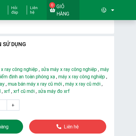
0
GIỎ
Hỏi
Liên
đáp
hệ
HÀNG
N SỬ DỤNG
 x ray công nghiệp
,
sửa máy x ray công nghiệp
,
máy
iểm định an toàn phóng xạ
,
máy x ray công nghiệp
,
ray
,
mua bán máy x ray cũ mới
,
máy x ray cũ mới
,
d
,
xrf
,
xrf cũ mới
,
sửa máy đo xrf
+
hàng
Liên hệ