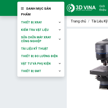
Giới
DANH MỤC SẢN
thiệu
PHẨM
Trang chủ
Tài Liệu K
THIẾT BỊ XRAY
KIỂM TRA VẬT LIỆU
SỬA CHỮA MÁY XRAY
CÔNG NGHIỆP
TÀI LIỆU KỸ THUẬT
THIẾT BỊ ĐO LƯỜNG ĐIỆN
VẬT TƯ VÀ PHỤ KIỆN
THIẾT BỊ SMT