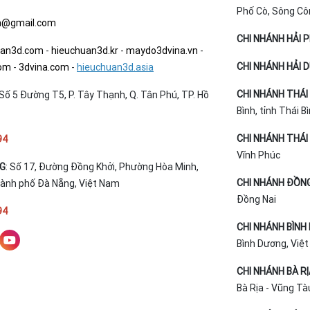
Phố Cò, Sông Cô
a@gmail.com
CHI NHÁNH HẢI 
uan3d.com
-
hieuchuan3d.kr
-
maydo3dvina.vn
-
CHI NHÁNH HẢI 
com
-
3dvina.com
-
hieuchuan3d.asia
CHI NHÁNH THÁI 
Số 5 Đường T5, P. Tây Thạnh, Q. Tân Phú, TP. Hồ
Bình, tỉnh Thái B
CHI NHÁNH THÁI 
94
Vĩnh Phúc
NG
: Số 17, Đường Đồng Khởi, Phường Hòa Minh,
CHI NHÁNH ĐỒNG
hành phố Đà Nẵng, Việt Nam
Đồng Nai
94
CHI NHÁNH BÌNH
Bình Dương, Việ
CHI NHÁNH BÀ R
Bà Rịa - Vũng Tà