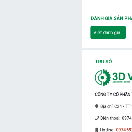
ĐÁNH GIÁ SẢN P
Viết đánh giá
TRỤ SỞ
CÔNG TY CỔ PHẦN T
Địa chỉ: C24 - T
Điện thoại: 0974
Hotline:
0974.69