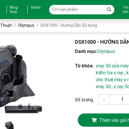
Blog-
Video
Tin
Xray
tức
ỹ Thuật
Olympus
DSX1000 - Hướng Dẫn Sử dụng
DSX1000 - HƯỚNG DẪ
Danh mục:
Olympus
Từ khóa:
xray 3d sửa máy
kiểm tra x ray
,
k
cho thuê máy x 
xray 3d
,
x ray 3
Số lượng:
-
Thêm vào giỏ 