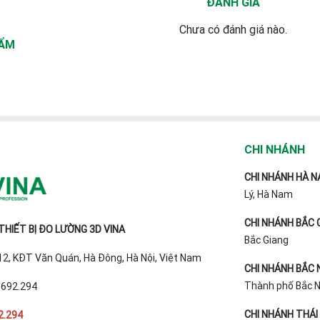
ĐÁNH GIÁ
Chưa có đánh giá nào.
HẨM
CHI NHÁNH
CHI NHÁNH HÀ N
Lý, Hà Nam
CHI NHÁNH BẮC 
HIẾT BỊ ĐO LƯỜNG 3D VINA
Bắc Giang
T12, KĐT Văn Quán, Hà Đông, Hà Nội, Việt Nam
CHI NHÁNH BẮC 
Thành phố Bắc Ni
.692.294
CHI NHÁNH THÁI
2.294