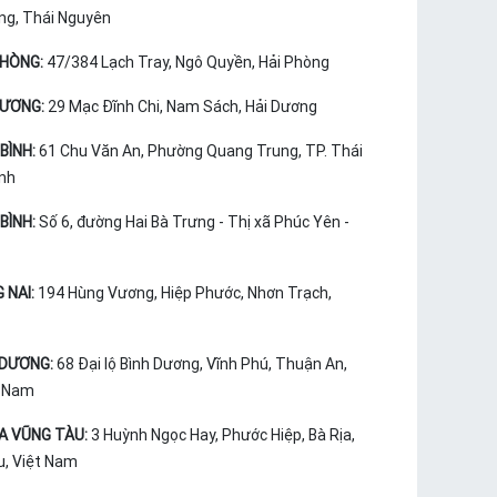
ng, Thái Nguyên
PHÒNG:
47/384 Lạch Tray, Ngô Quyền, Hải Phòng
DƯƠNG:
29 Mạc Đĩnh Chi, Nam Sách, Hải Dương
BÌNH:
61 Chu Văn An, Phường Quang Trung, TP. Thái
ình
BÌNH:
Số 6, đường Hai Bà Trưng - Thị xã Phúc Yên -
 NAI:
194 Hùng Vương, Hiệp Phước, Nhơn Trạch,
 DƯƠNG:
68 Đại lộ Bình Dương, Vĩnh Phú, Thuận An,
t Nam
ỊA VŨNG TÀU:
3 Huỳnh Ngọc Hay, Phước Hiệp, Bà Rịa,
u, Việt Nam