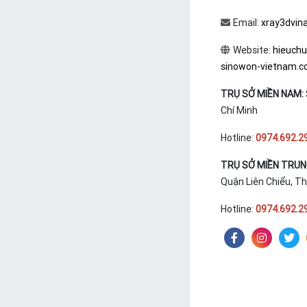
Email:
xray3dvin
Website:
hieuch
sinowon-vietnam.
TRỤ SỞ MIỀN NAM:
Chí Minh
Hotline:
0974.692.2
TRỤ SỞ MIỀN TRU
Quận Liên Chiểu, T
Hotline:
0974.692.2