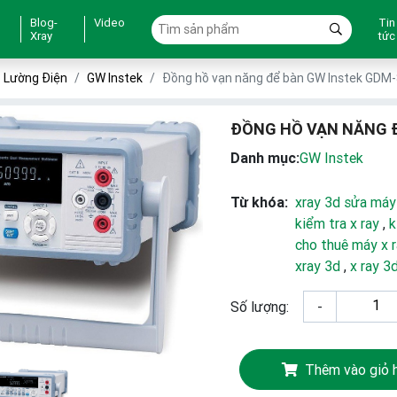
Blog-
Video
Tin
Xray
tức
o Lường Điện
GW Instek
Đồng hồ vạn năng để bàn GW Instek GDM
ĐỒNG HỒ VẠN NĂNG Đ
Danh mục:
GW Instek
Từ khóa:
xray 3d sửa máy
kiểm tra x ray
,
k
cho thuê máy x 
xray 3d
,
x ray 3
Số lượng:
-
Thêm vào giỏ 