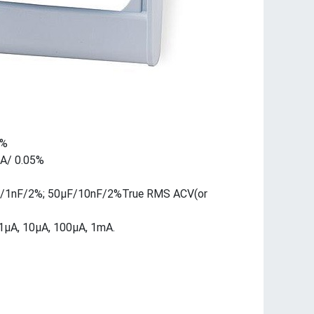
1%
mA/ 0.05%
5μF/1nF/2%; 50μF/10nF/2%True RMS ACV(or
1μA, 10μA, 100μA, 1mA.