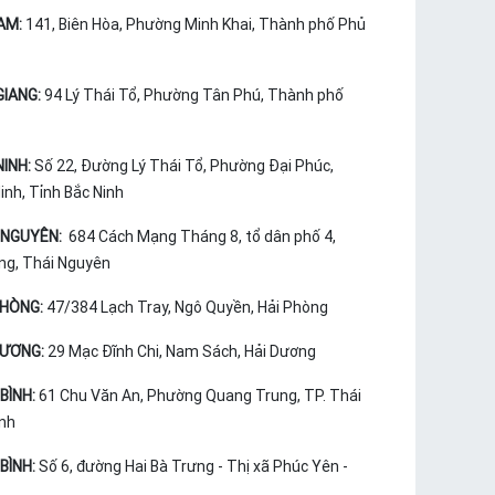
AM:
141, Biên Hòa, Phường Minh Khai, Thành phố Phủ
GIANG:
94 Lý Thái Tổ, Phường Tân Phú, Thành phố
NINH:
Số 22, Đường Lý Thái Tổ, Phường Đại Phúc,
nh, Tỉnh Bắc Ninh
 NGUYÊN:
684 Cách Mạng Tháng 8, tổ dân phố 4,
ng, Thái Nguyên
PHÒNG:
47/384 Lạch Tray, Ngô Quyền, Hải Phòng
DƯƠNG:
29 Mạc Đĩnh Chi, Nam Sách, Hải Dương
BÌNH:
61 Chu Văn An, Phường Quang Trung, TP. Thái
ình
BÌNH:
Số 6, đường Hai Bà Trưng - Thị xã Phúc Yên -