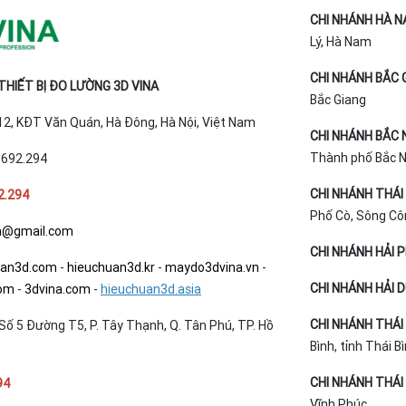
CHI NHÁNH HÀ N
Lý, Hà Nam
CHI NHÁNH BẮC 
HIẾT BỊ ĐO LƯỜNG 3D VINA
Bắc Giang
T12, KĐT Văn Quán, Hà Đông, Hà Nội, Việt Nam
CHI NHÁNH BẮC 
Thành phố Bắc Ni
.692.294
CHI NHÁNH THÁI
2.294
Phố Cò, Sông Cô
a@gmail.com
CHI NHÁNH HẢI 
uan3d.com
-
hieuchuan3d.kr
-
maydo3dvina.vn
-
CHI NHÁNH HẢI 
com
-
3dvina.com
-
hieuchuan3d.asia
CHI NHÁNH THÁI 
Số 5 Đường T5, P. Tây Thạnh, Q. Tân Phú, TP. Hồ
Bình, tỉnh Thái B
CHI NHÁNH THÁI 
94
Vĩnh Phúc