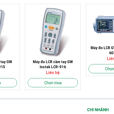
Máy đo LCR G
60
Liê
 tay GW
Máy đo LCR cầm tay GW
915
Instek LCR-916
Chọn
Liên hệ
a
Chọn mua
CHI NHÁNH