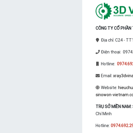
CÔNG TY CỔ PHẦN T
Địa chỉ: C24 - T
Điện thoại: 0974
Hotline:
0974.69
Email:
xray3dvin
Website:
hieuch
sinowon-vietnam.
TRỤ SỞ MIỀN NAM:
Chí Minh
Hotline:
0974.692.2