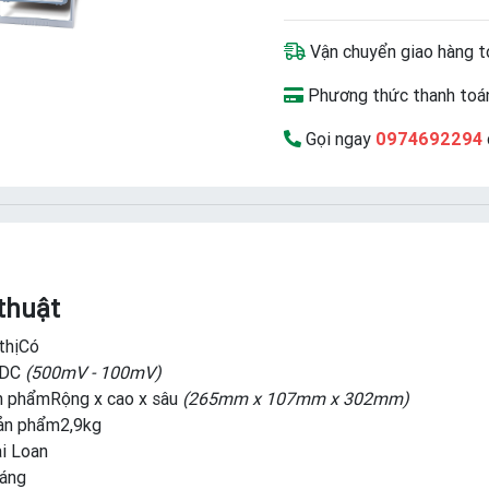
Vận chuyển giao hàng t
Phương thức thanh toán
Gọi ngay
0974692294
thuật
thịCó
pDC
(500mV - 100mV)
n phẩmRộng x cao x sâu
(265mm x 107mm x 302mm)
ản phẩm2,9kg
ài Loan
háng