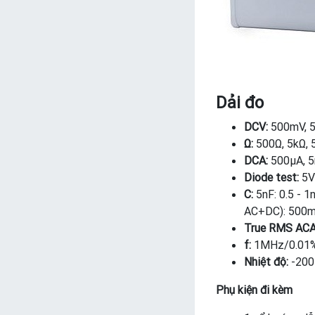
Dải đo
DCV:
500mV, 5
Ω:
500Ω, 5kΩ, 
DCA:
500μA, 5
Diode test:
5V
C:
5nF: 0.5 - 
AC+DC): 500mV
True RMS ACA
f:
1MHz/0.01
Nhiệt độ:
-200 
Phụ kiện đi kèm