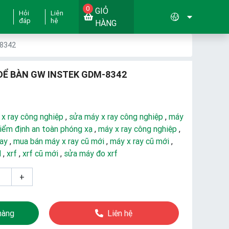
0
GIỎ
Hỏi
Liên
đáp
hệ
HÀNG
-8342
Ể BÀN GW INSTEK GDM-8342
 x ray công nghiệp
,
sửa máy x ray công nghiệp
,
máy
iểm định an toàn phóng xạ
,
máy x ray công nghiệp
,
ray
,
mua bán máy x ray cũ mới
,
máy x ray cũ mới
,
d
,
xrf
,
xrf cũ mới
,
sửa máy đo xrf
+
hàng
Liên hệ