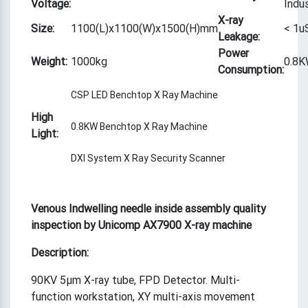
Voltage:
Indu
X-ray
Size:
1100(L)x1100(W)x1500(H)mm
< 1u
Leakage:
Power
Weight:
1000kg
0.8
Consumption:
CSP LED Benchtop X Ray Machine
High
0.8KW Benchtop X Ray Machine
Light:
DXI System X Ray Security Scanner
Venous Indwelling needle inside assembly quality
inspection by Unicomp AX7900 X-ray machine
Description:
90KV 5μm X-ray tube, FPD Detector. Multi-
function workstation, XY multi-axis movement