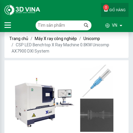
0
GIỎ HÀNG
VN
Trang chủ
Máy X ray công nghiệp
Unicomp
CSP LED Benchtop X Ray Machine 0.8KW Unicomp
AX7900 DXI System