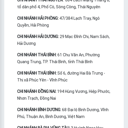
tổ dân phố 4, Phố Cò, Sông Công, Thái Nguyên
CHI NHÁNH HẢI PHÒNG:
47/384 Lạch Tray, Ngô
Quyền, Hải Phòng
CHI NHÁNH HẢI DƯƠNG:
29 Mạc Đĩnh Chi, Nam Sách,
Hải Dương
CHI NHÁNH THÁI BÌNH:
61 Chu Văn An, Phường
Quang Trung, TP. Thái Bình, tỉnh Thái Bình
CHI NHÁNH THÁI BÌNH:
Số 6, đường Hai Bà Trưng -
Thị xã Phúc Yên - Vĩnh Phúc
CHI NHÁNH ĐỒNG NAI:
194 Hùng Vương, Hiệp Phước,
Nhơn Trạch, Đồng Nai
CHI NHÁNH BÌNH DƯƠNG:
68 Đại lộ Bình Dương, Vĩnh
Phú, Thuận An, Bình Dương, Việt Nam
CHI NHÁNH BÀ RỊA VŨNG TÀU:
3 Huỳnh Ngọc Hay,