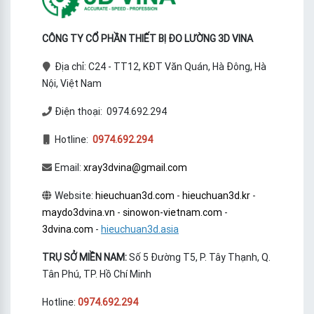
CÔNG TY CỔ PHẦN THIẾT BỊ ĐO LƯỜNG 3D VINA
Địa chỉ: C24 - TT12, KĐT Văn Quán, Hà Đông, Hà
Nội, Việt Nam
Điện thoại: 0974.692.294
Hotline:
0974.692.294
Email:
xray3dvina@gmail.com
Website:
hieuchuan3d.com
-
hieuchuan3d.kr
-
maydo3dvina.vn
-
sinowon-vietnam.com
-
3dvina.com
-
hieuchuan3d.asia
TRỤ SỞ MIỀN NAM:
Số 5 Đường T5, P. Tây Thạnh, Q.
Tân Phú, TP. Hồ Chí Minh
Hotline:
0974.692.294