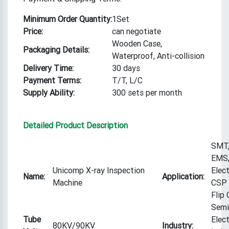
Minimum Order Quantity:
1Set
Price:
can negotiate
Wooden Case,
Packaging Details:
Waterproof, Anti-collision
Delivery Time:
30 days
Payment Terms:
T/T, L/C
Supply Ability:
300 sets per month
Detailed Product Description
SMT
EMS,
Unicomp X-ray Inspection
Elect
Name:
Application:
Machine
CSP 
Flip 
Semi
Tube
Elec
80KV/90KV
Industry: