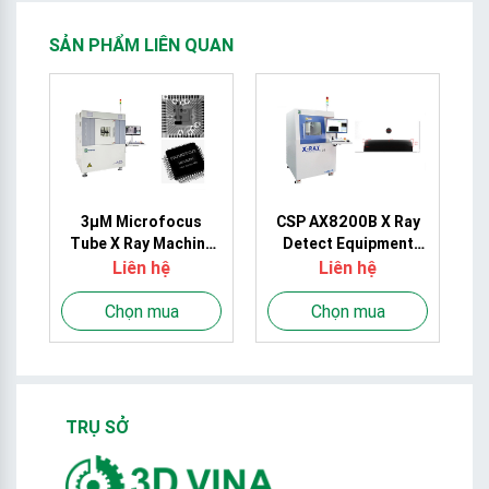
SẢN PHẨM LIÊN QUAN
3µM Microfocus
CSP AX8200B X Ray
D
Tube X Ray Machine
Detect Equipment
y
AX9100 for CSP EMS
0.8KW For Diamond
Liên hệ
Liên hệ
m
BGA
Core Drill Bit
ry
Chọn mua
Chọn mua
TRỤ SỞ