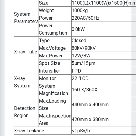
Size
1100(L)x1100(W)x1500(H)m
Weight
1000kg
System
Power
220AC/50Hz
Parameters
Power
0.8kW
Consumption
Type
Closed
Max.Voltage
80kV/90kV
X-ray Tube
Max.Power
12W/8W
Spot Size
5μm/15μm
Intensifier
FPD
X-ray
Monitor
22 ‘’LCD
System
System
160 X/360X
Magnification
Max.Loading
440mm x 400mm
Detection
Size
Region
Max.Inspection
420mm x 380mm
Area
X-ray Leakage
<1μSv/h