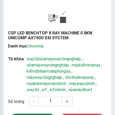
CSP LED BENCHTOP X RAY MACHINE 0.8KW
UNICOMP AX7900 DXI SYSTEM
Danh mục:
Unicomp
Từ khóa:
xray3dsửamáyxraycôngnghiệp
,
sửamáyxraycôngnghiệp
,
máykiểmtraxray
,
kiểmđịnhantoànphóngxạ
,
máyxraycôngnghiệp
,
chothuêmáyxray
,
muabánmáyxraycũmới
,
máyxraycũmới
,
xray3d
,
xrf
,
xrfcũmới
,
sửamáyđoxrf
Số lượng:
-
+