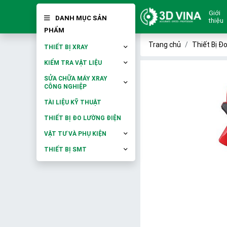
Giới
DANH MỤC SẢN
thiệu
PHẨM
Trang chủ
Thiết Bị Đ
THIẾT BỊ XRAY
KIỂM TRA VẬT LIỆU
SỬA CHỮA MÁY XRAY
CÔNG NGHIỆP
TÀI LIỆU KỸ THUẬT
THIẾT BỊ ĐO LƯỜNG ĐIỆN
VẬT TƯ VÀ PHỤ KIỆN
THIẾT BỊ SMT