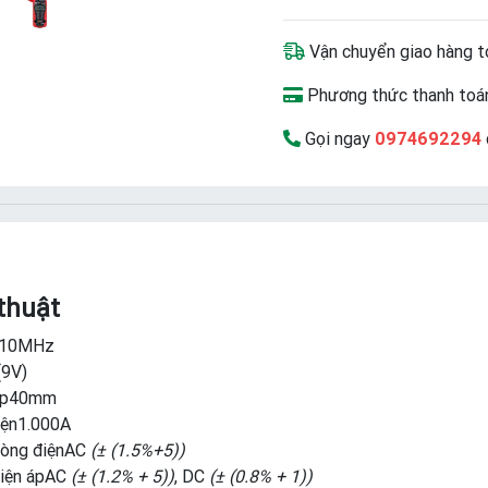
Vận chuyển giao hàng t
Phương thức thanh toán
Gọi ngay
0974692294
thuật
 10MHz
(9V)
kẹp40mm
iện1.000A
dòng điệnAC
(± (1.5%+5))
điện ápAC
(± (1.2% + 5))
, DC
(± (0.8% + 1))