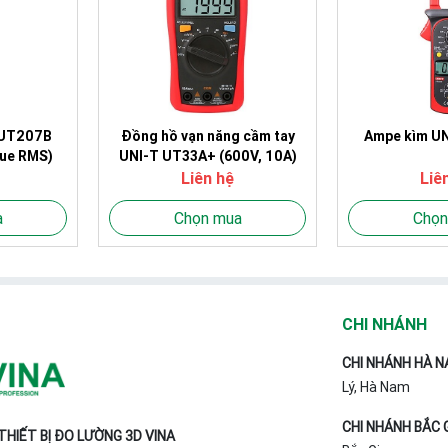
 UT207B
Ampe kìm U
Đồng hồ vạn năng cầm tay
ue RMS)
UNI-T UT33A+ (600V, 10A)
Liê
Liên hệ
a
Chọn
Chọn mua
CHI NHÁNH
CHI NHÁNH HÀ N
Lý, Hà Nam
CHI NHÁNH BẮC 
HIẾT BỊ ĐO LƯỜNG 3D VINA