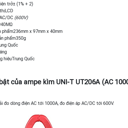
iện trở± (1% + 2)
 thịLCD
ápAC/DC
(600V)
rở40MΩ
sản phẩm236mm x 97mm x 40mm
sản phẩm350g
rung Quốc
háng
g hiệuTrung Quốc
 bật của ampe kìm UNI-T UT206A (AC 100
i đo dòng điện AC tới 1000A, đo điện áp AC/DC tới 600V.