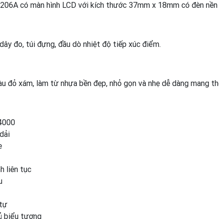
06A có màn hình LCD với kích thước 37mm x 18mm có đèn nền 
ây đo, túi đựng, đầu dò nhiệt độ tiếp xúc điểm.
u đỏ xám, làm từ nhựa bền đẹp, nhỏ gọn và nhẹ dễ dàng mang t
 4000
dải
e
h liên tục
u
tự
ủ biểu tượng