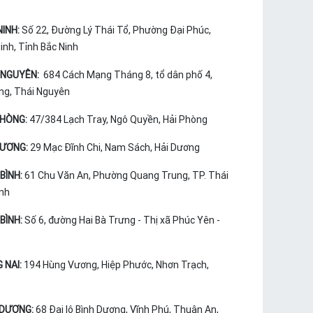
NINH:
Số 22, Đường Lý Thái Tổ, Phường Đại Phúc,
nh, Tỉnh Bắc Ninh
 NGUYÊN:
684 Cách Mạng Tháng 8, tổ dân phố 4,
ng, Thái Nguyên
PHÒNG:
47/384 Lạch Tray, Ngô Quyền, Hải Phòng
DƯƠNG:
29 Mạc Đĩnh Chi, Nam Sách, Hải Dương
BÌNH:
61 Chu Văn An, Phường Quang Trung, TP. Thái
ình
BÌNH:
Số 6, đường Hai Bà Trưng - Thị xã Phúc Yên -
 NAI:
194 Hùng Vương, Hiệp Phước, Nhơn Trạch,
 DƯƠNG:
68 Đại lộ Bình Dương, Vĩnh Phú, Thuận An,