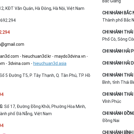
Bắc Giang
T12, KĐT Văn Quán, Hà Đông, Hà Nội, Việt Nam
CHI NHÁNH BẮC 
Thành phố Bắc Ni
.692.294
CHI NHÁNH THÁI
2.294
Phố Cò, Sông Cô
a@gmail.com
CHI NHÁNH HẢI 
uan3d.com
-
hieuchuan3d.kr
-
maydo3dvina.vn
-
CHI NHÁNH HẢI 
com
-
3dvina.com
-
hieuchuan3d.asia
CHI NHÁNH THÁI 
Số 5 Đường T5, P. Tây Thạnh, Q. Tân Phú, TP. Hồ
Bình, tỉnh Thái B
CHI NHÁNH THÁI 
94
Vĩnh Phúc
NG
: Số 17, Đường Đồng Khởi, Phường Hòa Minh,
CHI NHÁNH ĐỒNG
hành phố Đà Nẵng, Việt Nam
Đồng Nai
94
CHI NHÁNH BÌNH