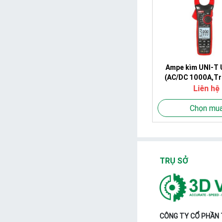
Ampe kìm UNI-T
(AC/DC 1000A,Tr
Liên hệ
Chọn mu
TRỤ SỞ
CÔNG TY CỔ PHẦN T