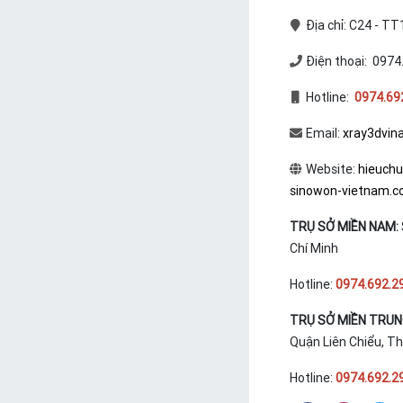
Địa chỉ: C24 - T
Điện thoại: 0974
Hotline:
0974.69
Email:
xray3dvin
Website:
hieuch
sinowon-vietnam.
TRỤ SỞ MIỀN NAM:
Chí Minh
Hotline:
0974.692.2
TRỤ SỞ MIỀN TRU
Quận Liên Chiểu, T
Hotline:
0974.692.2