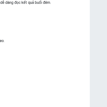
dễ dàng đọc kết quả buổi đêm.
heo.