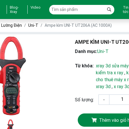
Blog-
Video
Tin
Xray
tức
o Lường Điện
Uni-T
Ampe kìm UNI-T UT206A (AC 1000A)
AMPE KÌM UNI-T UT20
Danh mục:
Uni-T
Từ khóa:
xray 3d sửa máy
kiểm tra x ray
,
k
cho thuê máy x 
xray 3d
,
x ray 3
Số lượng:
-
Thêm vào giỏ 