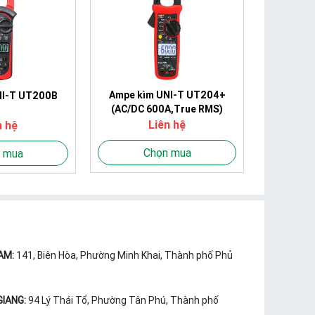
Ampe kìm UNI-T UT204+
NI-T UT200B
(AC/DC 600A,True RMS)
Liên hệ
n hệ
Chọn mua
 mua
AM:
141, Biên Hòa, Phường Minh Khai, Thành phố Phủ
GIANG:
94 Lý Thái Tổ, Phường Tân Phú, Thành phố