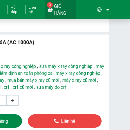
0
GIỎ
Hỏi
Liên
đáp
hệ
HÀNG
6A (AC 1000A)
 x ray công nghiệp
,
sửa máy x ray công nghiệp
,
máy
iểm định an toàn phóng xạ
,
máy x ray công nghiệp
,
ray
,
mua bán máy x ray cũ mới
,
máy x ray cũ mới
,
d
,
xrf
,
xrf cũ mới
,
sửa máy đo xrf
+
hàng
Liên hệ