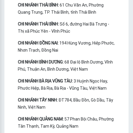
CHI NHÁNH THÁI BÌNH:
61 Chu Văn An, Phường
Quang Trung, TP. Thái Bình, tỉnh Thái Bình
CHI NHÁNH THÁI BÌNH:
Số 6, đường Hai Bà Trưng -
Thị xã Phúc Yên - Vĩnh Phúc
CHI NHÁNH ĐỒNG NAI:
194 Hùng Vương, Hiệp Phước,
Nhơn Trạch, Đồng Nai
CHI NHÁNH BÌNH DƯƠNG:
68 Đại lộ Bình Dương, Vĩnh
Phú, Thuận An, Bình Dương, Việt Nam
CHI NHÁNH BÀ RỊA VŨNG TÀU:
3 Huỳnh Ngọc Hay,
Phước Hiệp, Bà Rịa, Bà Rịa - Vũng Tàu, Việt Nam
CHI NHÁNH TÂY NINH:
ĐT784, Bầu Đồn, Gò Dầu, Tây
Ninh, Việt Nam
CHI NHÁNH QUẢNG NAM:
57 Phan Bội Châu, Phường
Tân Thạnh, Tam Kỳ, Quảng Nam