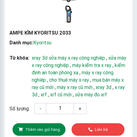
AMPE KÌM KYORITSU 2033
Danh mục:
Kyoritsu
Từ khóa:
xray 3d sửa máy x ray công nghiệp
,
sửa máy
x ray công nghiệp
,
máy kiểm tra x ray
,
kiểm
định an toàn phóng xạ
,
máy x ray công
nghiệp
,
cho thuê máy x ray
,
mua bán máy x
ray cũ mới
,
máy x ray cũ mới
,
xray 3d
,
x ray
3d
,
xrf
,
xrf cũ mới
,
sửa máy đo xrf
Số lượng:
-
+
Thêm vào giỏ hàng
Liên hệ