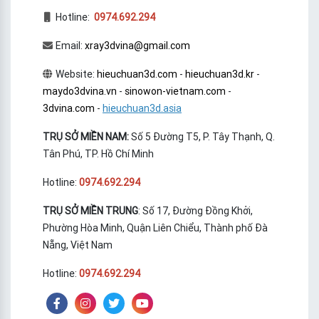
Hotline:
0974.692.294
Email:
xray3dvina@gmail.com
Website:
hieuchuan3d.com
-
hieuchuan3d.kr
-
maydo3dvina.vn
-
sinowon-vietnam.com
-
3dvina.com
-
hieuchuan3d.asia
TRỤ SỞ MIỀN NAM:
Số 5 Đường T5, P. Tây Thạnh, Q.
Tân Phú, TP. Hồ Chí Minh
Hotline:
0974.692.294
TRỤ SỞ MIỀN TRUNG
: Số 17, Đường Đồng Khởi,
Phường Hòa Minh, Quận Liên Chiểu, Thành phố Đà
Nẵng, Việt Nam
Hotline:
0974.692.294