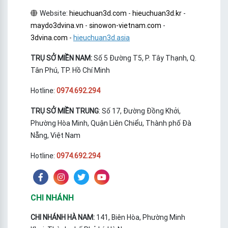
Website:
hieuchuan3d.com
-
hieuchuan3d.kr
-
maydo3dvina.vn
-
sinowon-vietnam.com
-
3dvina.com
-
hieuchuan3d.asia
TRỤ SỞ MIỀN NAM:
Số 5 Đường T5, P. Tây Thạnh, Q.
Tân Phú, TP. Hồ Chí Minh
Hotline:
0974.692.294
TRỤ SỞ MIỀN TRUNG
: Số 17, Đường Đồng Khởi,
Phường Hòa Minh, Quận Liên Chiểu, Thành phố Đà
Nẵng, Việt Nam
Hotline:
0974.692.294
CHI NHÁNH
CHI NHÁNH HÀ NAM:
141, Biên Hòa, Phường Minh