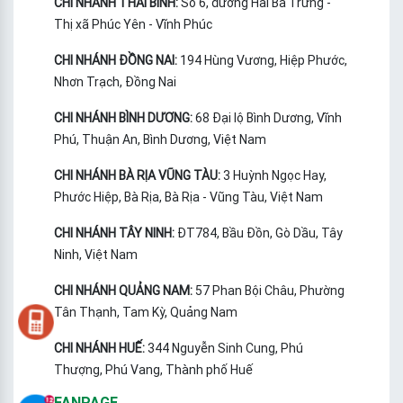
CHI NHÁNH THÁI BÌNH:
Số 6, đường Hai Bà Trưng -
Thị xã Phúc Yên - Vĩnh Phúc
CHI NHÁNH ĐỒNG NAI:
194 Hùng Vương, Hiệp Phước,
Nhơn Trạch, Đồng Nai
CHI NHÁNH BÌNH DƯƠNG:
68 Đại lộ Bình Dương, Vĩnh
Phú, Thuận An, Bình Dương, Việt Nam
CHI NHÁNH BÀ RỊA VŨNG TÀU:
3 Huỳnh Ngọc Hay,
Phước Hiệp, Bà Rịa, Bà Rịa - Vũng Tàu, Việt Nam
CHI NHÁNH TÂY NINH:
ĐT784, Bầu Đồn, Gò Dầu, Tây
Ninh, Việt Nam
CHI NHÁNH QUẢNG NAM:
57 Phan Bội Châu, Phường
Tân Thạnh, Tam Kỳ, Quảng Nam
CHI NHÁNH HUẾ:
344 Nguyễn Sinh Cung, Phú
Thượng, Phú Vang, Thành phố Huế
FANPAGE