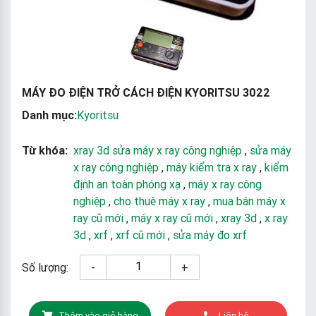
MÁY ĐO ĐIỆN TRỞ CÁCH ĐIỆN KYORITSU 3022
Danh mục:
Kyoritsu
Từ khóa:
xray 3d sửa máy x ray công nghiệp
,
sửa máy
x ray công nghiệp
,
máy kiểm tra x ray
,
kiểm
định an toàn phóng xạ
,
máy x ray công
nghiệp
,
cho thuê máy x ray
,
mua bán máy x
ray cũ mới
,
máy x ray cũ mới
,
xray 3d
,
x ray
3d
,
xrf
,
xrf cũ mới
,
sửa máy đo xrf
Số lượng:
-
+
Thêm vào giỏ hàng
Liên hệ