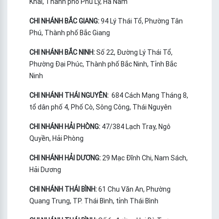
Khai, Thành phố Phủ Lý, Hà Nam
CHI NHÁNH BẮC GIANG:
94 Lý Thái Tổ, Phường Tân
Phú, Thành phố Bắc Giang
CHI NHÁNH BẮC NINH:
Số 22, Đường Lý Thái Tổ,
Phường Đại Phúc, Thành phố Bắc Ninh, Tỉnh Bắc
Ninh
CHI NHÁNH THÁI NGUYÊN:
684 Cách Mạng Tháng 8,
tổ dân phố 4, Phố Cò, Sông Công, Thái Nguyên
CHI NHÁNH HẢI PHÒNG:
47/384 Lạch Tray, Ngô
Quyền, Hải Phòng
CHI NHÁNH HẢI DƯƠNG:
29 Mạc Đĩnh Chi, Nam Sách,
Hải Dương
CHI NHÁNH THÁI BÌNH:
61 Chu Văn An, Phường
Quang Trung, TP. Thái Bình, tỉnh Thái Bình