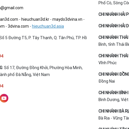
Phố Cò, Sông Cô
a@gmail.com
CHI NHÁNH HẢI 
uan3d.com
-
hieuchuan3d.kr
-
maydo3dvina.vn
-
CHI NHÁNH HẢI 
com
-
3dvina.com
-
hieuchuan3d.asia
CHI NHÁNH THÁI 
Số 5 Đường T5, P. Tây Thạnh, Q. Tân Phú, TP. Hồ
Bình, tỉnh Thái B
CHI NHÁNH THÁI 
94
Vĩnh Phúc
NG
: Số 17, Đường Đồng Khởi, Phường Hòa Minh,
CHI NHÁNH ĐỒNG
hành phố Đà Nẵng, Việt Nam
Đồng Nai
94
CHI NHÁNH BÌNH
Bình Dương, Việ
CHI NHÁNH BÀ R
Bà Rịa - Vũng Tà