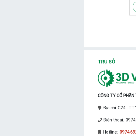
TRỤ SỞ
CÔNG TY CỔ PHẦN T
Địa chỉ: C24 - T
Điện thoại: 0974
Hotline:
0974.69