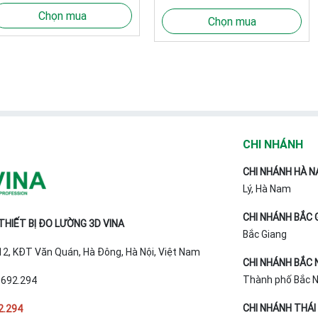
Chọn mua
Chọn mua
CHI NHÁNH
CHI NHÁNH HÀ N
Lý, Hà Nam
CHI NHÁNH BẮC 
HIẾT BỊ ĐO LƯỜNG 3D VINA
Bắc Giang
T12, KĐT Văn Quán, Hà Đông, Hà Nội, Việt Nam
CHI NHÁNH BẮC 
Thành phố Bắc Ni
.692.294
CHI NHÁNH THÁI
2.294