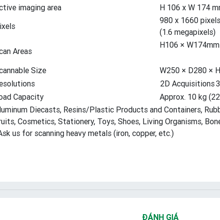
ctive imaging area
H 106 x W 174 
980 x 1660 pixel
ixels
(1.6 megapixels)
H106 × W174mm
can Areas
cannable Size
W250 × D280 ×
esolutions
2D Acquisitions
oad Capacity
Approx. 10 kg (22
luminum Diecasts, Resins/Plastic Products and Containers, Rub
ruits, Cosmetics, Stationery, Toys, Shoes, Living Organisms, Bones
Ask us for scanning heavy metals (iron, copper, etc.)
ĐÁNH GIÁ