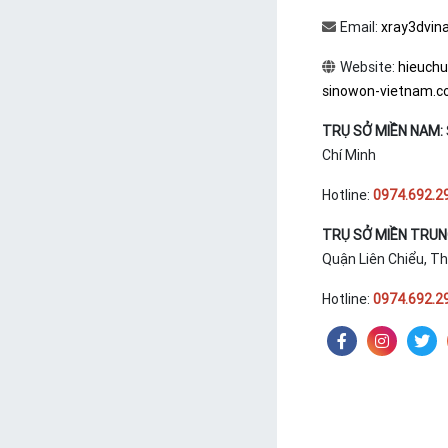
Email:
xray3dvin
Website:
hieuch
sinowon-vietnam.
TRỤ SỞ MIỀN NAM:
Chí Minh
Hotline:
0974.692.2
TRỤ SỞ MIỀN TRU
Quận Liên Chiểu, T
Hotline:
0974.692.2