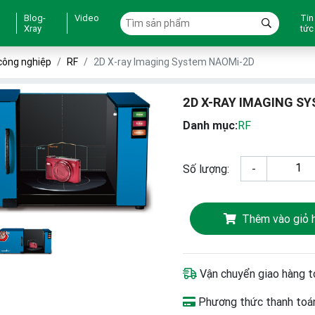
Blog-
Video
Tin
Xray
tức
công nghiệp
RF
2D X-ray Imaging System NAOMi-2D
2D X-RAY IMAGING S
Danh mục:
RF
Số lượng:
-
Thêm vào giỏ 
Vận chuyển giao hàng t
Phương thức thanh toán