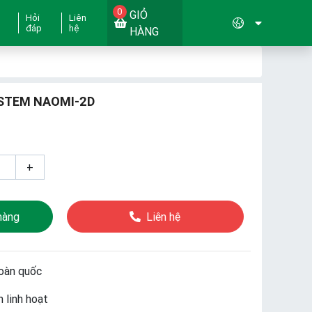
0
GIỎ
Hỏi
Liên
đáp
hệ
HÀNG
YSTEM NAOMI-2D
+
hàng
Liên hệ
oàn quốc
 linh hoạt