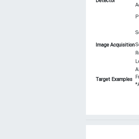
Detector
A
P
S
S
Image Acquisition
R
L
A
F
Target Examples
*