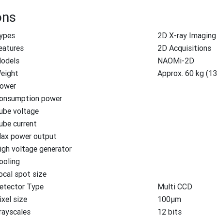
ons
ypes
2D X-ray Imagin
eatures
2D Acquisitions
odels
NAOMi-2D
eight
Approx. 60 kg (13
ower
onsumption power
ube voltage
ube current
ax power output
igh voltage generator
ooling
ocal spot size
etector Type
Multi CCD
ixel size
100μm
rayscales
12 bits