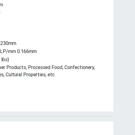
mm
s
 H230mm
3LP/mm 0.166mm
 lbs)
ber Products, Processed Food, Confectionery,
, Cultural Properties, etc.