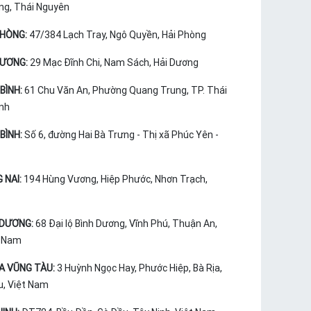
ng, Thái Nguyên
PHÒNG:
47/384 Lạch Tray, Ngô Quyền, Hải Phòng
DƯƠNG:
29 Mạc Đĩnh Chi, Nam Sách, Hải Dương
BÌNH:
61 Chu Văn An, Phường Quang Trung, TP. Thái
ình
BÌNH:
Số 6, đường Hai Bà Trưng - Thị xã Phúc Yên -
 NAI:
194 Hùng Vương, Hiệp Phước, Nhơn Trạch,
 DƯƠNG:
68 Đại lộ Bình Dương, Vĩnh Phú, Thuận An,
t Nam
ỊA VŨNG TÀU:
3 Huỳnh Ngọc Hay, Phước Hiệp, Bà Rịa,
u, Việt Nam