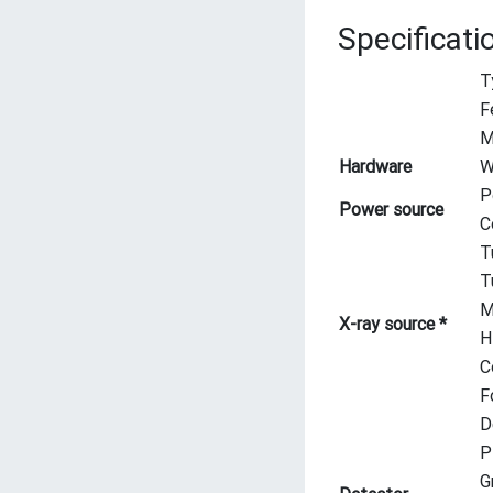
Specificati
T
F
M
Hardware
W
P
Power source
C
T
T
M
X-ray source *
H
C
F
D
P
G