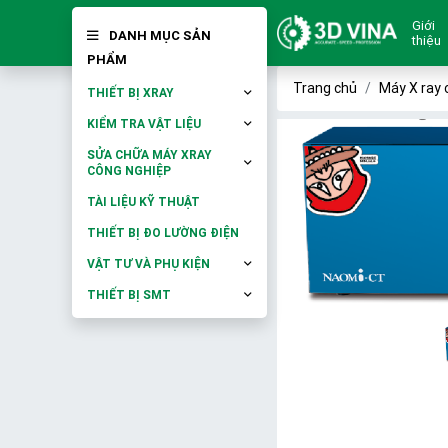
Giới
DANH MỤC SẢN
thiệu
PHẨM
Trang chủ
Máy X ray 
THIẾT BỊ XRAY
KIỂM TRA VẬT LIỆU
SỬA CHỮA MÁY XRAY
CÔNG NGHIỆP
TÀI LIỆU KỸ THUẬT
THIẾT BỊ ĐO LƯỜNG ĐIỆN
VẬT TƯ VÀ PHỤ KIỆN
THIẾT BỊ SMT