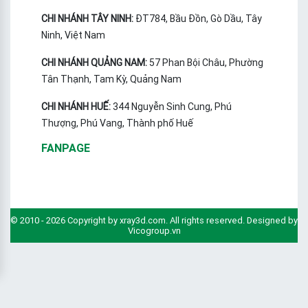
CHI NHÁNH TÂY NINH:
ĐT784, Bầu Đồn, Gò Dầu, Tây
Ninh, Việt Nam
CHI NHÁNH QUẢNG NAM:
57 Phan Bội Châu, Phường
Tân Thạnh, Tam Kỳ, Quảng Nam
CHI NHÁNH HUẾ:
344 Nguyễn Sinh Cung, Phú
Thượng, Phú Vang, Thành phố Huế
FANPAGE
© 2010 - 2026 Copyright by xray3d.com. All rights reserved. Designed by
Vicogroup.vn