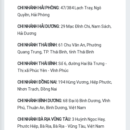
CHI NHÁNH HẢI PHÒNG:
47/384 Lạch Tray, Ngô
Quyền, Hải Phòng
CHI NHÁNH HẢI DƯƠNG:
29 Mạc Đĩnh Chi, Nam Sách,
Hải Dương
CHI NHÁNH THÁI BÌNH:
61 Chu Văn An, Phường
Quang Trung, TP. Thái Bình, tỉnh Thái Bình
CHI NHÁNH THÁI BÌNH:
Số 6, đường Hai Bà Trưng -
Thị xã Phúc Yên - Vĩnh Phúc
CHI NHÁNH ĐỒNG NAI:
194 Hùng Vương, Hiệp Phước,
Nhơn Trạch, Đồng Nai
CHI NHÁNH BÌNH DƯƠNG:
68 Đại lộ Bình Dương, Vĩnh
Phú, Thuận An, Bình Dương, Việt Nam
CHI NHÁNH BÀ RỊA VŨNG TÀU:
3 Huỳnh Ngọc Hay,
Phước Hiệp, Bà Rịa, Bà Rịa - Vũng Tàu, Việt Nam