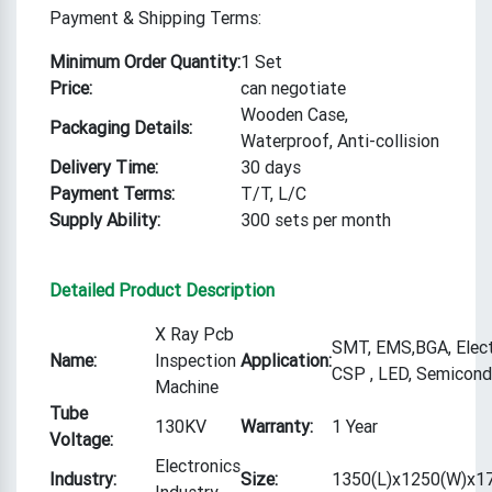
Payment & Shipping Terms:
Minimum Order Quantity:
1 Set
Price:
can negotiate
Wooden Case,
Packaging Details:
Waterproof, Anti-collision
Delivery Time:
30 days
Payment Terms:
T/T, L/C
Supply Ability:
300 sets per month
Detailed Product Description
X Ray Pcb
SMT, EMS,BGA, Elect
Name:
Inspection
Application:
CSP , LED, Semicond
Machine
Tube
130KV
Warranty:
1 Year
Voltage:
Electronics
Industry:
Size:
1350(L)x1250(W)x1
Industry