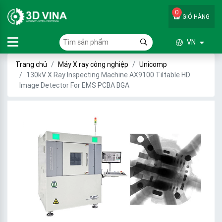
0
GIỎ HÀNG
VN
Trang chủ
Máy X ray công nghiệp
Unicomp
130kV X Ray Inspecting Machine AX9100 Tiltable HD
Image Detector For EMS PCBA BGA