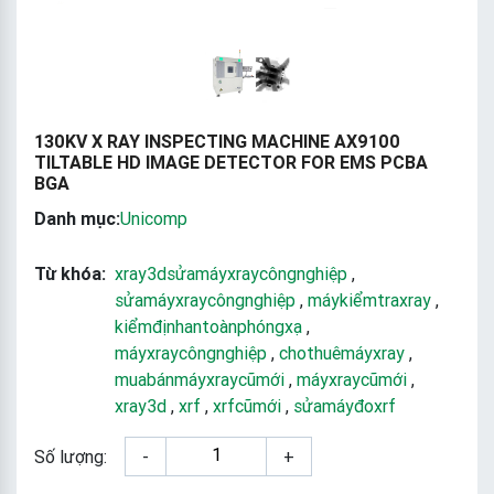
130KV X RAY INSPECTING MACHINE AX9100
TILTABLE HD IMAGE DETECTOR FOR EMS PCBA
BGA
Danh mục:
Unicomp
Từ khóa:
xray3dsửamáyxraycôngnghiệp
,
sửamáyxraycôngnghiệp
,
máykiểmtraxray
,
kiểmđịnhantoànphóngxạ
,
máyxraycôngnghiệp
,
chothuêmáyxray
,
muabánmáyxraycũmới
,
máyxraycũmới
,
xray3d
,
xrf
,
xrfcũmới
,
sửamáyđoxrf
Số lượng:
-
+