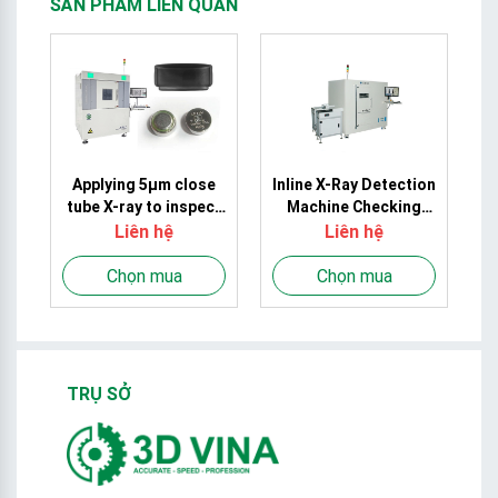
SẢN PHẨM LIÊN QUAN
on
Applying 5μm close
Inline X-Ray Detection
ay
tube X-ray to inspect
Machine Checking
Wearable Electronics
Semiconductor
R
Liên hệ
Liên hệ
rechargeable Lithium
Electronic
button cell
Components
Chọn mua
Chọn mua
TRỤ SỞ