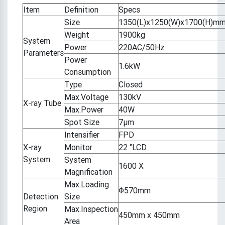
Item
Definition
Specs
Size
1350(L)x1250(W)x1700(H)m
Weight
1900kg
System
Power
220AC/50Hz
Parameters
Power
1.6kW
Consumption
Type
Closed
Max.Voltage
130kV
X-ray Tube
Max.Power
40W
Spot Size
7μm
Intensifier
FPD
X-ray
Monitor
22 ‘’LCD
System
System
1600 X
Magnification
Max.Loading
Φ570mm
Detection
Size
Region
Max.Inspection
450mm x 450mm
Area