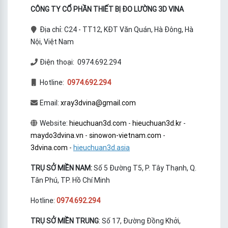
CÔNG TY CỔ PHẦN THIẾT BỊ ĐO LƯỜNG 3D VINA
Địa chỉ: C24 - TT12, KĐT Văn Quán, Hà Đông, Hà
Nội, Việt Nam
Điện thoại: 0974.692.294
Hotline:
0974.692.294
Email:
xray3dvina@gmail.com
Website:
hieuchuan3d.com
-
hieuchuan3d.kr
-
maydo3dvina.vn
-
sinowon-vietnam.com
-
3dvina.com
-
hieuchuan3d.asia
TRỤ SỞ MIỀN NAM:
Số 5 Đường T5, P. Tây Thạnh, Q.
Tân Phú, TP. Hồ Chí Minh
Hotline:
0974.692.294
TRỤ SỞ MIỀN TRUNG
: Số 17, Đường Đồng Khởi,