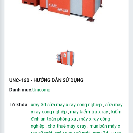
UNC-160 - HƯỚNG DẪN SỬ DỤNG
Danh mục:
Unicomp
Từ khóa:
xray 3d sửa máy x ray công nghiệp
,
sửa máy
x ray công nghiệp
,
máy kiểm tra x ray
,
kiểm
định an toàn phóng xạ
,
máy x ray công
nghiệp
,
cho thuê máy x ray
,
mua bán máy x
ray cũ mới
,
máy x ray cũ mới
,
xray 3d
,
x ray