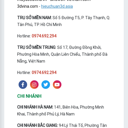
3dvina.com
-
hieuchuan3d.asia
TRỤ SỞ MIỀN NAM:
Số 5 Đường T5, P. Tây Thạnh, Q.
Tân Phú, TP. Hồ Chí Minh
Hotline:
0974.692.294
TRỤ SỞ MIỀN TRUNG
: Số 17, Đường Đồng Khởi,
Phường Hòa Minh, Quận Liên Chiểu, Thành phố Đà
Nẵng, Việt Nam
Hotline:
0974.692.294
CHI NHÁNH
CHI NHÁNH HÀ NAM:
141, Biên Hòa, Phường Minh
Khai, Thành phố Phủ Lý, Hà Nam
CHI NHÁNH BẮC GIANG:
94 Lý Thái Tổ, Phường Tân