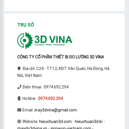
TRỤ SỞ
CÔNG TY CỔ PHẦN THIẾT BỊ ĐO LƯỜNG 3D VINA
Địa chỉ: C24 - TT12, KĐT Văn Quán, Hà Đông, Hà
Nội, Việt Nam
Điện thoại: 0974.692.294
Hotline:
0974.692.294
Email:
xray3dvina@gmail.com
Website:
hieuchuan3d.com
-
hieuchuan3d.kr
-
maydo3dvina.vn
-
sinowon-vietnam.com
-