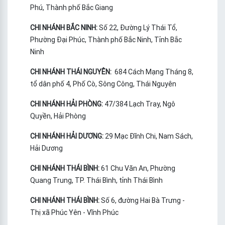
Phú, Thành phố Bắc Giang
CHI NHÁNH BẮC NINH:
Số 22, Đường Lý Thái Tổ,
Phường Đại Phúc, Thành phố Bắc Ninh, Tỉnh Bắc
Ninh
CHI NHÁNH THÁI NGUYÊN:
684 Cách Mạng Tháng 8,
tổ dân phố 4, Phố Cò, Sông Công, Thái Nguyên
CHI NHÁNH HẢI PHÒNG:
47/384 Lạch Tray, Ngô
Quyền, Hải Phòng
CHI NHÁNH HẢI DƯƠNG:
29 Mạc Đĩnh Chi, Nam Sách,
Hải Dương
CHI NHÁNH THÁI BÌNH:
61 Chu Văn An, Phường
Quang Trung, TP. Thái Bình, tỉnh Thái Bình
CHI NHÁNH THÁI BÌNH:
Số 6, đường Hai Bà Trưng -
Thị xã Phúc Yên - Vĩnh Phúc