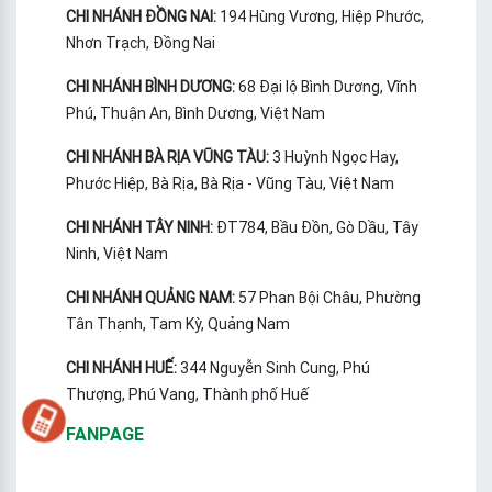
CHI NHÁNH ĐỒNG NAI:
194 Hùng Vương, Hiệp Phước,
Nhơn Trạch, Đồng Nai
CHI NHÁNH BÌNH DƯƠNG:
68 Đại lộ Bình Dương, Vĩnh
Phú, Thuận An, Bình Dương, Việt Nam
CHI NHÁNH BÀ RỊA VŨNG TÀU:
3 Huỳnh Ngọc Hay,
Phước Hiệp, Bà Rịa, Bà Rịa - Vũng Tàu, Việt Nam
CHI NHÁNH TÂY NINH:
ĐT784, Bầu Đồn, Gò Dầu, Tây
Ninh, Việt Nam
CHI NHÁNH QUẢNG NAM:
57 Phan Bội Châu, Phường
Tân Thạnh, Tam Kỳ, Quảng Nam
CHI NHÁNH HUẾ:
344 Nguyễn Sinh Cung, Phú
Thượng, Phú Vang, Thành phố Huế
FANPAGE