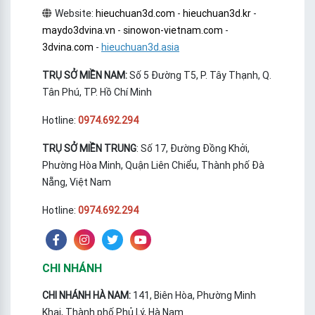
Website:
hieuchuan3d.com
-
hieuchuan3d.kr
-
maydo3dvina.vn
-
sinowon-vietnam.com
-
3dvina.com
-
hieuchuan3d.asia
TRỤ SỞ MIỀN NAM:
Số 5 Đường T5, P. Tây Thạnh, Q.
Tân Phú, TP. Hồ Chí Minh
Hotline:
0974.692.294
TRỤ SỞ MIỀN TRUNG
: Số 17, Đường Đồng Khởi,
Phường Hòa Minh, Quận Liên Chiểu, Thành phố Đà
Nẵng, Việt Nam
Hotline:
0974.692.294
CHI NHÁNH
CHI NHÁNH HÀ NAM:
141, Biên Hòa, Phường Minh
Khai, Thành phố Phủ Lý, Hà Nam