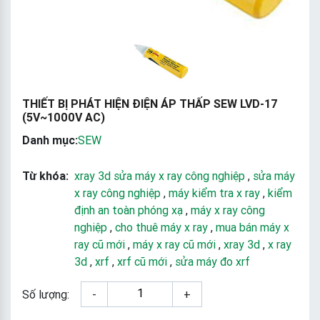
THIẾT BỊ PHÁT HIỆN ĐIỆN ÁP THẤP SEW LVD-17
(5V~1000V AC)
Danh mục:
SEW
Từ khóa:
xray 3d sửa máy x ray công nghiệp
,
sửa máy
x ray công nghiệp
,
máy kiểm tra x ray
,
kiểm
định an toàn phóng xạ
,
máy x ray công
nghiệp
,
cho thuê máy x ray
,
mua bán máy x
ray cũ mới
,
máy x ray cũ mới
,
xray 3d
,
x ray
3d
,
xrf
,
xrf cũ mới
,
sửa máy đo xrf
Số lượng:
-
+