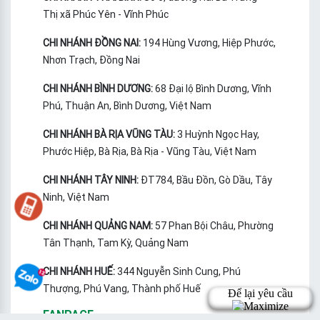
Thị xã Phúc Yên - Vĩnh Phúc
CHI NHÁNH ĐỒNG NAI:
194 Hùng Vương, Hiệp Phước,
Nhơn Trạch, Đồng Nai
CHI NHÁNH BÌNH DƯƠNG:
68 Đại lộ Bình Dương, Vĩnh
Phú, Thuận An, Bình Dương, Việt Nam
CHI NHÁNH BÀ RỊA VŨNG TÀU:
3 Huỳnh Ngọc Hay,
Phước Hiệp, Bà Rịa, Bà Rịa - Vũng Tàu, Việt Nam
CHI NHÁNH TÂY NINH:
ĐT784, Bầu Đồn, Gò Dầu, Tây
Ninh, Việt Nam
CHI NHÁNH QUẢNG NAM:
57 Phan Bội Châu, Phường
Tân Thạnh, Tam Kỳ, Quảng Nam
CHI NHÁNH HUẾ:
344 Nguyễn Sinh Cung, Phú
Thượng, Phú Vang, Thành phố Huế
FANPAGE