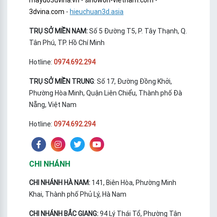
maydo3dvina.vn
-
sinowon-vietnam.com
-
3dvina.com
-
hieuchuan3d.asia
TRỤ SỞ MIỀN NAM:
Số 5 Đường T5, P. Tây Thạnh, Q.
Tân Phú, TP. Hồ Chí Minh
Hotline:
0974.692.294
TRỤ SỞ MIỀN TRUNG
: Số 17, Đường Đồng Khởi,
Phường Hòa Minh, Quận Liên Chiểu, Thành phố Đà
Nẵng, Việt Nam
Hotline:
0974.692.294
CHI NHÁNH
CHI NHÁNH HÀ NAM:
141, Biên Hòa, Phường Minh
Khai, Thành phố Phủ Lý, Hà Nam
CHI NHÁNH BẮC GIANG:
94 Lý Thái Tổ, Phường Tân