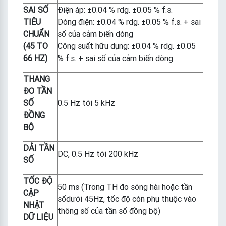
SAI SỐ
Điện áp: ±0.04 % rdg. ±0.05 % f.s.
TIÊU
Dòng điện: ±0.04 % rdg. ±0.05 % f.s. + sai
CHUẨN
số của cảm biến dòng
(45 TO
Công suất hữu dụng: ±0.04 % rdg. ±0.05
66 HZ)
% f.s. + sai số của cảm biến dòng
THANG
ĐO TẦN
SỐ
0.5 Hz tới 5 kHz
ĐỒNG
BỘ
DẢI TẦN
DC, 0.5 Hz tới 200 kHz
SỐ
TỐC ĐỘ
50 ms (Trong TH đo sóng hài hoặc tần
CẬP
sốdưới 45Hz, tốc độ còn phụ thuộc vào
NHẬT
thông số của tần số đồng bộ)
DỮ LIỆU