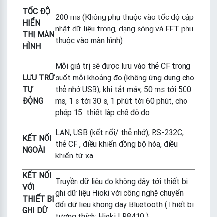
TỐC ĐỘ
200 ms (Không phụ thuộc vào tốc độ cập
HIỂN
nhật dữ liệu trong, dạng sóng và FFT phụ
THỊ MÀN
thuộc vào màn hình)
HÌNH
Mỗi giá trị sẽ được lưu vào thẻ CF trong
LƯU TRỮ
suốt mỗi khoảng đo (không ứng dụng cho
TỰ
thẻ nhớ USB), khi tắt máy, 50 ms tới 500
ĐỘNG
ms, 1 s tới 30 s, 1 phút tới 60 phút, cho
phép 15 thiết lập chế độ đo
LAN, USB (kết nối/ thẻ nhớ), RS-232C,
KẾT NỐI
thẻ CF , điều khiển đồng bộ hóa, điều
NGOÀI
khiển từ xa
KẾT NỐI
Truyền dữ liệu đo không dây tới thiết bị
VỚI
ghi dữ liệu Hioki với công nghệ chuyển
THIẾT BỊ
đổi dữ liệu không dây Bluetooth (Thiết bị
GHI DỮ
tương thích: Hioki LR8410 )