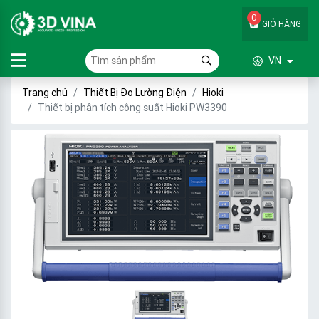
0
GIỎ HÀNG
VN
Trang chủ
Thiết Bị Đo Lường Điện
Hioki
Thiết bị phân tích công suất Hioki PW3390