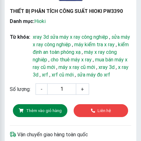
THIẾT BỊ PHÂN TÍCH CÔNG SUẤT HIOKI PW3390
Danh mục:
Hioki
Từ khóa:
xray 3d sửa máy x ray công nghiệp
,
sửa máy
x ray công nghiệp
,
máy kiểm tra x ray
,
kiểm
định an toàn phóng xạ
,
máy x ray công
nghiệp
,
cho thuê máy x ray
,
mua bán máy x
ray cũ mới
,
máy x ray cũ mới
,
xray 3d
,
x ray
3d
,
xrf
,
xrf cũ mới
,
sửa máy đo xrf
Số lượng:
-
+
Thêm vào giỏ hàng
Liên hệ
Vận chuyển giao hàng toàn quốc