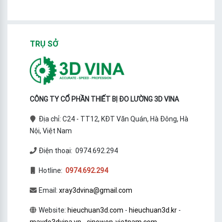
TRỤ SỞ
CÔNG TY CỔ PHẦN THIẾT BỊ ĐO LƯỜNG 3D VINA
Địa chỉ: C24 - TT12, KĐT Văn Quán, Hà Đông, Hà
Nội, Việt Nam
Điện thoại: 0974.692.294
Hotline:
0974.692.294
Email:
xray3dvina@gmail.com
Website:
hieuchuan3d.com
-
hieuchuan3d.kr
-