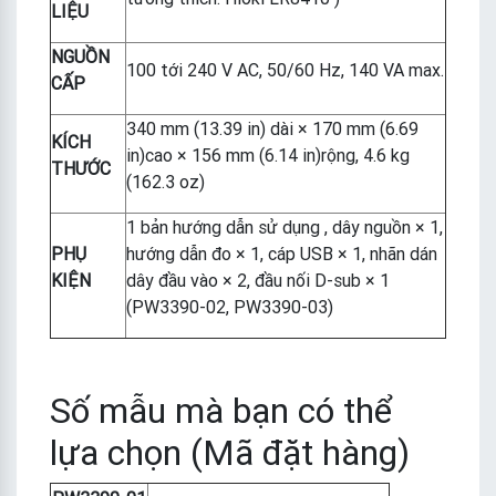
LIỆU
NGUỒN
100 tới 240 V AC, 50/60 Hz, 140 VA max.
CẤP
340 mm (13.39 in) dài × 170 mm (6.69
KÍCH
in)cao × 156 mm (6.14 in)rộng, 4.6 kg
THƯỚC
(162.3 oz)
1 bản hướng dẫn sử dụng , dây nguồn × 1,
PHỤ
hướng dẫn đo × 1, cáp USB × 1, nhãn dán
KIỆN
dây đầu vào × 2, đầu nối D-sub × 1
(PW3390-02, PW3390-03)
Số mẫu mà bạn có thể
lựa chọn (Mã đặt hàng)