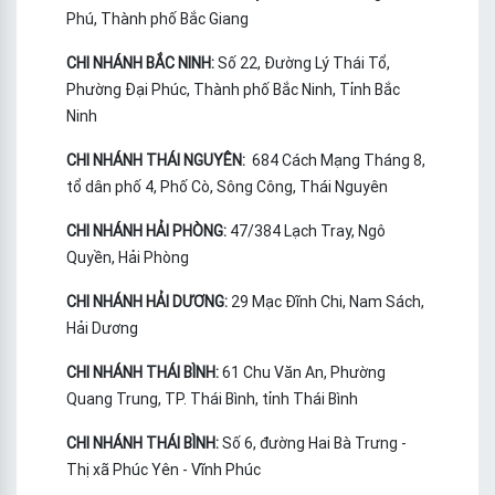
Phú, Thành phố Bắc Giang
CHI NHÁNH BẮC NINH:
Số 22, Đường Lý Thái Tổ,
Phường Đại Phúc, Thành phố Bắc Ninh, Tỉnh Bắc
Ninh
CHI NHÁNH THÁI NGUYÊN:
684 Cách Mạng Tháng 8,
tổ dân phố 4, Phố Cò, Sông Công, Thái Nguyên
CHI NHÁNH HẢI PHÒNG:
47/384 Lạch Tray, Ngô
Quyền, Hải Phòng
CHI NHÁNH HẢI DƯƠNG:
29 Mạc Đĩnh Chi, Nam Sách,
Hải Dương
CHI NHÁNH THÁI BÌNH:
61 Chu Văn An, Phường
Quang Trung, TP. Thái Bình, tỉnh Thái Bình
CHI NHÁNH THÁI BÌNH:
Số 6, đường Hai Bà Trưng -
Thị xã Phúc Yên - Vĩnh Phúc