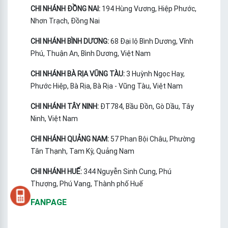
CHI NHÁNH ĐỒNG NAI:
194 Hùng Vương, Hiệp Phước,
Nhơn Trạch, Đồng Nai
CHI NHÁNH BÌNH DƯƠNG:
68 Đại lộ Bình Dương, Vĩnh
Phú, Thuận An, Bình Dương, Việt Nam
CHI NHÁNH BÀ RỊA VŨNG TÀU:
3 Huỳnh Ngọc Hay,
Phước Hiệp, Bà Rịa, Bà Rịa - Vũng Tàu, Việt Nam
CHI NHÁNH TÂY NINH:
ĐT784, Bầu Đồn, Gò Dầu, Tây
Ninh, Việt Nam
CHI NHÁNH QUẢNG NAM:
57 Phan Bội Châu, Phường
Tân Thạnh, Tam Kỳ, Quảng Nam
CHI NHÁNH HUẾ:
344 Nguyễn Sinh Cung, Phú
Thượng, Phú Vang, Thành phố Huế
FANPAGE