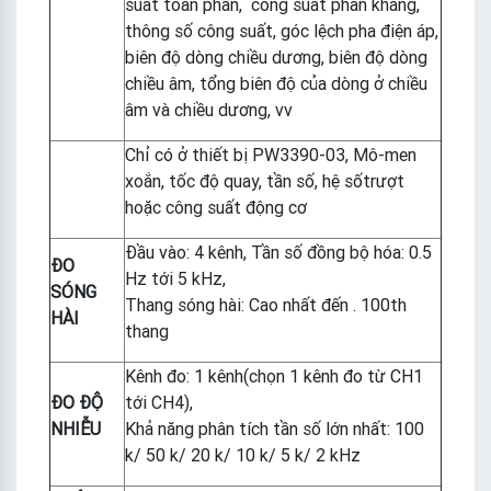
suất toàn phần, công suất phản kháng,
thông số công suất, góc lệch pha điện áp,
biên độ dòng chiều dương, biên độ dòng
chiều âm, tổng biên độ của dòng ở chiều
âm và chiều dương, vv
Chỉ có ở thiết bị PW3390-03, Mô-men
xoắn, tốc độ quay, tần số, hệ sốtrượt
hoặc công suất động cơ
Đầu vào: 4 kênh, Tần số đồng bộ hóa: 0.5
ĐO
Hz tới 5 kHz,
SÓNG
Thang sóng hài: Cao nhất đến . 100th
HÀI
thang
Kênh đo: 1 kênh(chọn 1 kênh đo từ CH1
ĐO ĐỘ
tới CH4),
NHIỄU
Khả năng phân tích tần số lớn nhất: 100
k/ 50 k/ 20 k/ 10 k/ 5 k/ 2 kHz