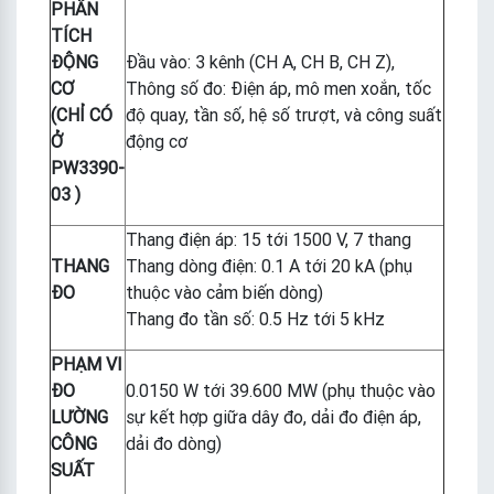
PHÂN
TÍCH
ĐỘNG
Đầu vào: 3 kênh (CH A, CH B, CH Z),
CƠ
Thông số đo: Điện áp, mô men xoắn, tốc
(CHỈ CÓ
độ quay, tần số, hệ số trượt, và công suất
Ở
động cơ
PW3390-
03 )
Thang điện áp: 15 tới 1500 V, 7 thang
THANG
Thang dòng điện: 0.1 A tới 20 kA (phụ
ĐO
thuộc vào cảm biến dòng)
Thang đo tần số: 0.5 Hz tới 5 kHz
PHẠM VI
ĐO
0.0150 W tới 39.600 MW (phụ thuộc vào
LƯỜNG
sự kết hợp giữa dây đo, dải đo điện áp,
CÔNG
dải đo dòng)
SUẤT