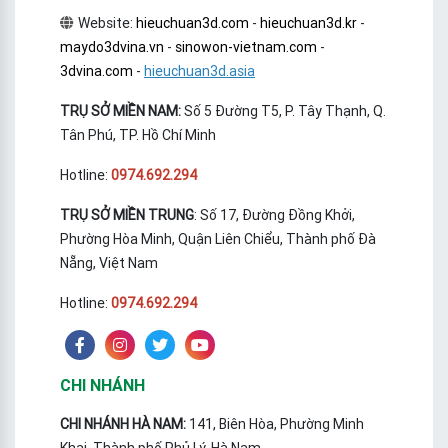
Website:
hieuchuan3d.com
-
hieuchuan3d.kr
-
maydo3dvina.vn
-
sinowon-vietnam.com
-
3dvina.com
-
hieuchuan3d.asia
TRỤ SỞ MIỀN NAM:
Số 5 Đường T5, P. Tây Thạnh, Q.
Tân Phú, TP. Hồ Chí Minh
Hotline:
0974.692.294
TRỤ SỞ MIỀN TRUNG
: Số 17, Đường Đồng Khởi,
Phường Hòa Minh, Quận Liên Chiểu, Thành phố Đà
Nẵng, Việt Nam
Hotline:
0974.692.294
CHI NHÁNH
CHI NHÁNH HÀ NAM:
141, Biên Hòa, Phường Minh
Khai, Thành phố Phủ Lý, Hà Nam