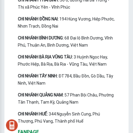
Thị xã Phúc Yên - Vĩnh Phúc
CHI NHÁNH ĐỒNG NAI:
194 Hùng Vương, Hiệp Phước,
Nhơn Trạch, Đồng Nai
CHI NHÁNH BÌNH DƯƠNG:
68 Đại lộ Bình Dương, Vĩnh
Phú, Thuận An, Bình Dương, Việt Nam
CHI NHÁNH BÀ RỊA VŨNG TÀU:
3 Huỳnh Ngọc Hay,
Phước Hiệp, Bà Rịa, Bà Rịa - Vũng Tàu, Việt Nam
CHI NHÁNH TÂY NINH:
ĐT784, Bầu Đồn, Gò Dầu, Tây
Ninh, Việt Nam
CHI NHÁNH QUẢNG NAM:
57 Phan Bội Châu, Phường
Tân Thạnh, Tam Kỳ, Quảng Nam
CHI NHÁNH HUẾ:
344 Nguyễn Sinh Cung, Phú
Thượng, Phú Vang, Thành phố Huế
FANPAGE