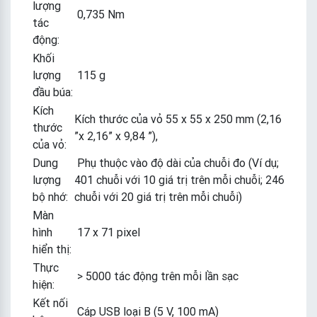
lượng
0,735 Nm
tác
động:
Khối
lượng
115 g
đầu búa:
Kích
Kích thước của vỏ 55 x 55 x 250 mm (2,16
thước
”x 2,16” x 9,84 ”),
của vỏ:
Dung
Phụ thuộc vào độ dài của chuỗi đo (Ví dụ;
lượng
401 chuỗi với 10 giá trị trên mỗi chuỗi; 246
bộ nhớ:
chuỗi với 20 giá trị trên mỗi chuỗi)
Màn
hình
17 x 71 pixel
hiển thị:
Thực
> 5000 tác động trên mỗi lần sạc
hiện:
Kết nối
Cáp USB loại B (5 V, 100 mA)