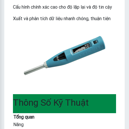
Cấu hình chính xác cao cho độ lặp lại và độ tin cậy
Xuất và phân tích dữ liệu nhanh chóng, thuận tiện
Thông Số Kỹ Thuật
Tổng quan
Năng