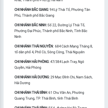
CHI NHÁNH BẮC GIANG:
94 Lý Thái Tổ, Phường Tân
Phú, Thành phố Bắc Giang
CHI NHÁNH BẮC NINH:
Số 22, Đường Lý Thái Tổ,
Phường Đại Phúc, Thành phố Bắc Ninh, Tỉnh Bắc
Ninh
CHI NHÁNH THÁI NGUYÊN:
684 Cách Mạng Tháng 8,
tổ dân phố 4, Phố Cò, Sông Công, Thái Nguyên
CHI NHÁNH HẢI PHÒNG:
47/384 Lạch Tray, Ngô
Quyền, Hải Phòng
CHI NHÁNH HẢI DƯƠNG:
29 Mạc Đĩnh Chi, Nam Sách,
Hải Dương
CHI NHÁNH THÁI BÌNH:
61 Chu Văn An, Phường
Quang Trung, TP. Thái Bình, tỉnh Thái Bình
CHI NHÁNH THÁI BÌNH:
Số 6, đường Hai Bà Trưng -