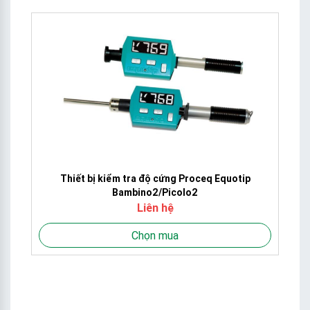
Thiết bị kiểm tra độ cứng Proceq Equotip
Má
Bambino2/Picolo2
Liên hệ
Chọn mua
 -