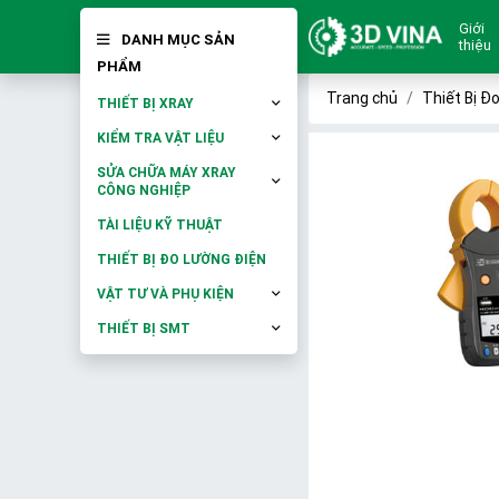
Giới
DANH MỤC SẢN
thiệu
PHẨM
Trang chủ
Thiết Bị Đ
THIẾT BỊ XRAY
KIỂM TRA VẬT LIỆU
SỬA CHỮA MÁY XRAY
CÔNG NGHIỆP
TÀI LIỆU KỸ THUẬT
THIẾT BỊ ĐO LƯỜNG ĐIỆN
VẬT TƯ VÀ PHỤ KIỆN
THIẾT BỊ SMT