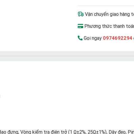
Vận chuyển giao hàng t
Phương thức thanh toán
Gọi ngay
0974692294
i
Bao đựng, Vòng kiểm tra điện trở (1 Ω±2%, 25Ω±1%), Dây đeo, Pi