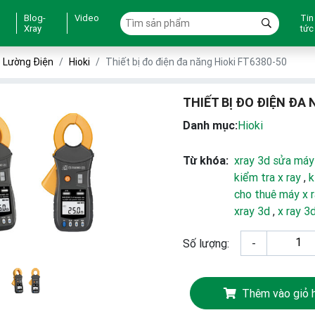
Blog-
Video
Tin
Xray
tức
o Lường Điện
Hioki
Thiết bị đo điện đa năng Hioki FT6380-50
THIẾT BỊ ĐO ĐIỆN ĐA 
Danh mục:
Hioki
Từ khóa:
xray 3d sửa máy
kiểm tra x ray
,
k
cho thuê máy x 
xray 3d
,
x ray 3
Số lượng:
-
Thêm vào giỏ 