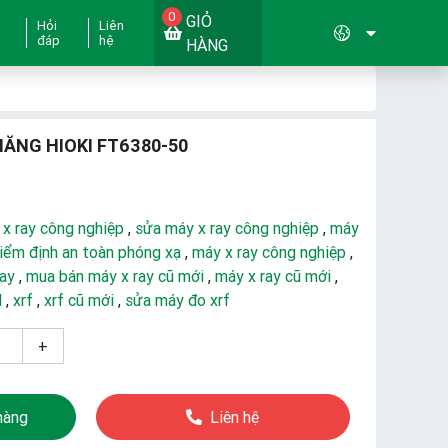
0
GIỎ
Hỏi
Liên
đáp
hệ
HÀNG
NĂNG HIOKI FT6380-50
 x ray công nghiệp
,
sửa máy x ray công nghiệp
,
máy
iểm định an toàn phóng xạ
,
máy x ray công nghiệp
,
ray
,
mua bán máy x ray cũ mới
,
máy x ray cũ mới
,
d
,
xrf
,
xrf cũ mới
,
sửa máy đo xrf
+
hàng
Liên hệ