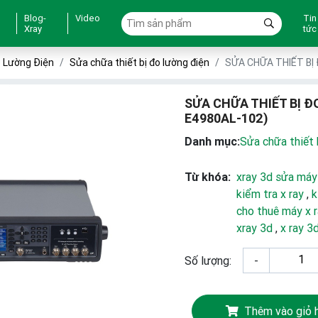
Blog-
Video
Tin
Xray
tức
o Lường Điện
Sửa chữa thiết bị đo lường điện
SỬA CHỮA THIẾT BỊ
SỬA CHỮA THIẾT BỊ Đ
E4980AL-102)
Danh mục:
Sửa chữa thiết 
Từ khóa:
xray 3d sửa máy
kiểm tra x ray
,
k
cho thuê máy x 
xray 3d
,
x ray 3
Số lượng:
-
Thêm vào giỏ 