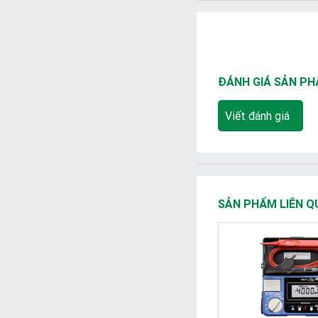
ĐÁNH GIÁ SẢN P
Viết đánh giá
SẢN PHẨM LIÊN Q