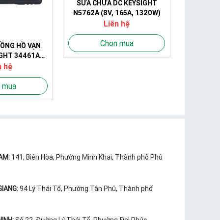
SỬA CHỮA DC KEYSIGHT
N5762A (8V, 165A, 1320W)
Liên hệ
Chọn mua
ỒNG HỒ VẠN
GHT 34461A
) (6 ½ digit;
n hệ
; 0.0035%)
 mua
AM:
141, Biên Hòa, Phường Minh Khai, Thành phố Phủ
GIANG:
94 Lý Thái Tổ, Phường Tân Phú, Thành phố