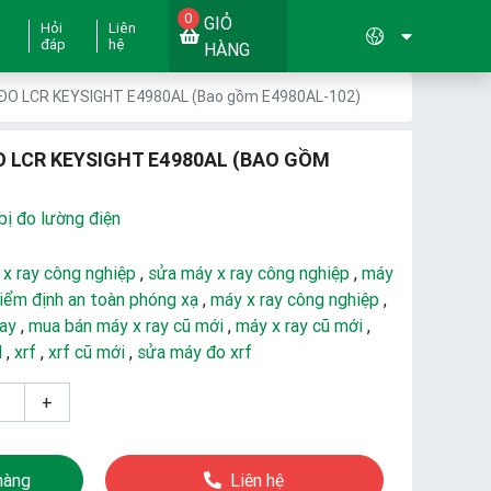
0
GIỎ
Hỏi
Liên
đáp
hệ
HÀNG
 ĐO LCR KEYSIGHT E4980AL (Bao gồm E4980AL-102)
O LCR KEYSIGHT E4980AL (BAO GỒM
bị đo lường điện
 x ray công nghiệp
,
sửa máy x ray công nghiệp
,
máy
iểm định an toàn phóng xạ
,
máy x ray công nghiệp
,
ray
,
mua bán máy x ray cũ mới
,
máy x ray cũ mới
,
d
,
xrf
,
xrf cũ mới
,
sửa máy đo xrf
+
hàng
Liên hệ