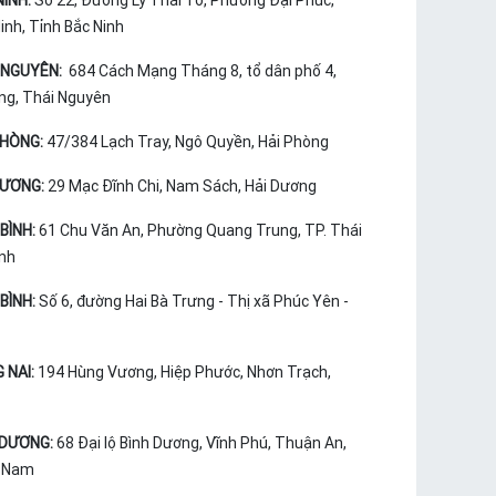
NINH:
Số 22, Đường Lý Thái Tổ, Phường Đại Phúc,
nh, Tỉnh Bắc Ninh
 NGUYÊN:
684 Cách Mạng Tháng 8, tổ dân phố 4,
ng, Thái Nguyên
PHÒNG:
47/384 Lạch Tray, Ngô Quyền, Hải Phòng
DƯƠNG:
29 Mạc Đĩnh Chi, Nam Sách, Hải Dương
BÌNH:
61 Chu Văn An, Phường Quang Trung, TP. Thái
ình
BÌNH:
Số 6, đường Hai Bà Trưng - Thị xã Phúc Yên -
 NAI:
194 Hùng Vương, Hiệp Phước, Nhơn Trạch,
 DƯƠNG:
68 Đại lộ Bình Dương, Vĩnh Phú, Thuận An,
t Nam