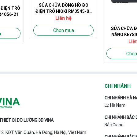
SỬA CHỮA ĐỒNG HỒ ĐO
 ĐIỆN TRỞ
ĐIỆN TRỞ HIOKI RM3545-02
IR4056-21
(10~1000MΩ)
Liên hệ
SỬA CHỮA Đ
Chọn mua
a
NĂNG KEYSI
(without GPIB
Liê
Không GPIB
Chọn
CHI NHÁNH
CHI NHÁNH HÀ N
Lý, Hà Nam
CHI NHÁNH BẮC 
HIẾT BỊ ĐO LƯỜNG 3D VINA
Bắc Giang
T12, KĐT Văn Quán, Hà Đông, Hà Nội, Việt Nam