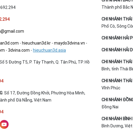
CHI NHÁNH BẮC 
Thành phố Bắc Ni
.692.294
CHI NHÁNH THÁI
2.294
Phố Cò, Sông Cô
a@gmail.com
CHI NHÁNH HẢI 
uan3d.com
-
hieuchuan3d.kr
-
maydo3dvina.vn
-
CHI NHÁNH HẢI 
com
-
3dvina.com
-
hieuchuan3d.asia
CHI NHÁNH THÁI 
Số 5 Đường T5, P. Tây Thạnh, Q. Tân Phú, TP. Hồ
Bình, tỉnh Thái B
CHI NHÁNH THÁI 
94
Vĩnh Phúc
NG
: Số 17, Đường Đồng Khởi, Phường Hòa Minh,
CHI NHÁNH ĐỒNG
hành phố Đà Nẵng, Việt Nam
Đồng Nai
94
CHI NHÁNH BÌNH
Bình Dương, Việ