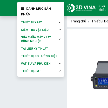
Giới
DANH MỤC SẢN
thiệu
PHẨM
Trang chủ
Thiết Bị Đ
THIẾT BỊ XRAY
KIỂM TRA VẬT LIỆU
SỬA CHỮA MÁY XRAY
CÔNG NGHIỆP
TÀI LIỆU KỸ THUẬT
THIẾT BỊ ĐO LƯỜNG ĐIỆN
VẬT TƯ VÀ PHỤ KIỆN
THIẾT BỊ SMT