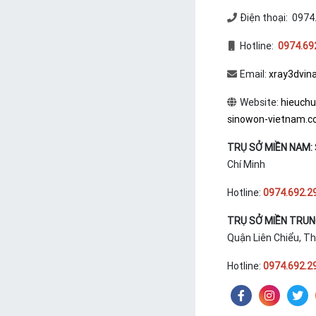
Điện thoại: 0974
Hotline:
0974.69
Email:
xray3dvin
Website:
hieuch
sinowon-vietnam.
TRỤ SỞ MIỀN NAM:
Chí Minh
Hotline:
0974.692.2
TRỤ SỞ MIỀN TRU
Quận Liên Chiểu, T
Hotline:
0974.692.2