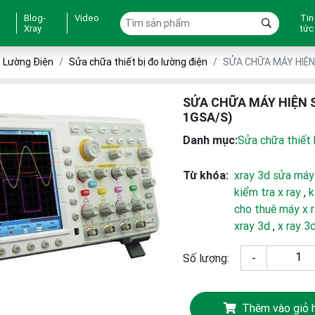
Blog-
Video
Tin
Xray
tức
o Lường Điện
Sửa chữa thiết bị đo lường điện
SỬA CHỮA MÁY HIỆN
SỬA CHỮA MÁY HIỆN 
1GSA/S)
Danh mục:
Sửa chữa thiết 
Từ khóa:
xray 3d sửa máy
kiểm tra x ray
,
k
cho thuê máy x 
xray 3d
,
x ray 3
Số lượng:
-
Thêm vào giỏ 