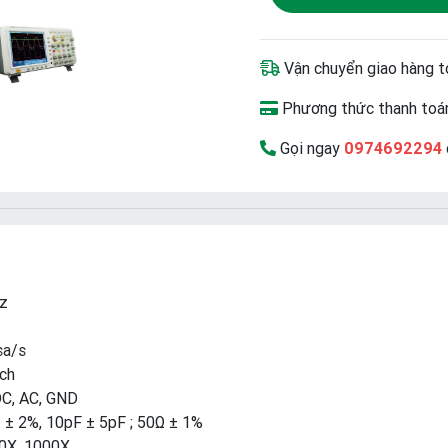
Vận chuyển giao hàng t
Phương thức thanh toán
Gọi ngay
0974692294
hz
sa/s
uch
DC, AC, GND
 ± 2%, 10pF ± 5pF ; 50Ω ± 1%
00X, 1000X