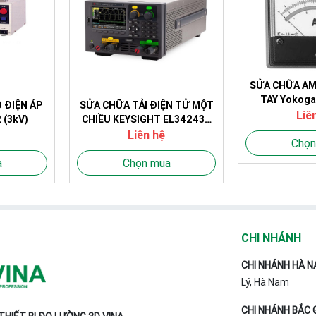
SỬA CHỮA AM
TAY Yokoga
 ĐIỆN ÁP
SỬA CHỮA TẢI ĐIỆN TỬ MỘT
Liê
 (3kV)
CHIỀU KEYSIGHT EL34243A
(150V, 60A, 300W (tổng
Liên hệ
Chọn
600W), 2CH)
a
Chọn mua
CHI NHÁNH
CHI NHÁNH HÀ N
Lý, Hà Nam
CHI NHÁNH BẮC 