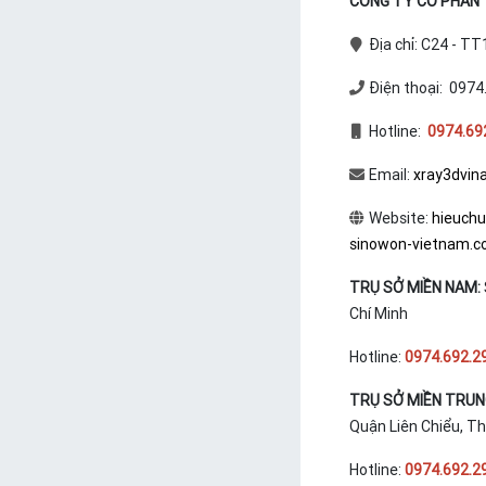
CÔNG TY CỔ PHẦN T
Địa chỉ: C24 - T
Điện thoại: 0974
Hotline:
0974.69
Email:
xray3dvin
Website:
hieuch
sinowon-vietnam.
TRỤ SỞ MIỀN NAM:
Chí Minh
Hotline:
0974.692.2
TRỤ SỞ MIỀN TRU
Quận Liên Chiểu, T
Hotline:
0974.692.2