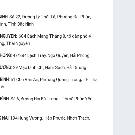
NINH:
Số 22, Đường Lý Thái Tổ, Phường Đại Phúc,
nh, Tỉnh Bắc Ninh
 NGUYÊN:
684 Cách Mạng Tháng 8, tổ dân phố 4,
ng, Thái Nguyên
PHÒNG:
47/384 Lạch Tray, Ngô Quyền, Hải Phòng
DƯƠNG:
29 Mạc Đĩnh Chi, Nam Sách, Hải Dương
BÌNH:
61 Chu Văn An, Phường Quang Trung, TP. Thái
ình
BÌNH:
Số 6, đường Hai Bà Trưng - Thị xã Phúc Yên -
 NAI:
194 Hùng Vương, Hiệp Phước, Nhơn Trạch,