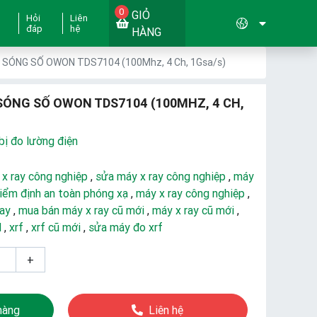
0
GIỎ
Hỏi
Liên
đáp
hệ
HÀNG
 SÓNG SỐ OWON TDS7104 (100Mhz, 4 Ch, 1Gsa/s)
SÓNG SỐ OWON TDS7104 (100MHZ, 4 CH,
bị đo lường điện
 x ray công nghiệp
,
sửa máy x ray công nghiệp
,
máy
iểm định an toàn phóng xạ
,
máy x ray công nghiệp
,
ray
,
mua bán máy x ray cũ mới
,
máy x ray cũ mới
,
d
,
xrf
,
xrf cũ mới
,
sửa máy đo xrf
+
hàng
Liên hệ