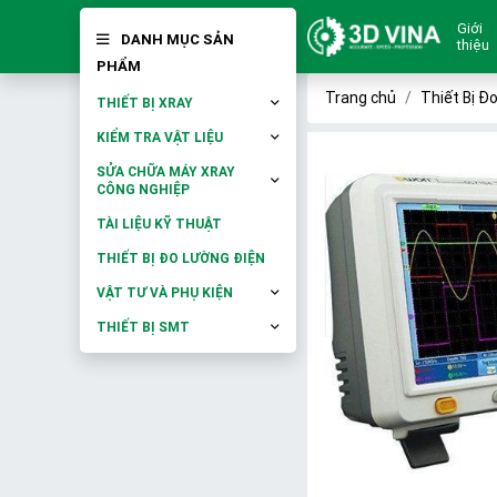
Giới
DANH MỤC SẢN
thiệu
PHẨM
Trang chủ
Thiết Bị Đ
THIẾT BỊ XRAY
KIỂM TRA VẬT LIỆU
SỬA CHỮA MÁY XRAY
CÔNG NGHIỆP
TÀI LIỆU KỸ THUẬT
THIẾT BỊ ĐO LƯỜNG ĐIỆN
VẬT TƯ VÀ PHỤ KIỆN
THIẾT BỊ SMT