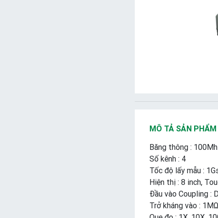
MÔ TẢ SẢN PHẨM
Băng thông : 100M
Số kênh : 4
Tốc độ lấy mẫu : 1G
Hiện thị : 8 inch, To
Đầu vào Coupling : 
Trở kháng vào : 1MΩ
Que đo : 1X, 10X, 1