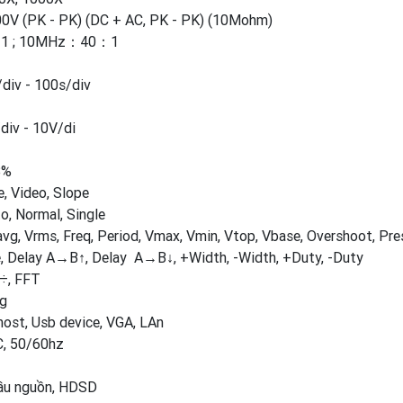
00V (PK - PK) (DC + AC, PK - PK) (10Mohm)
：1 ; 10MHz：40：1
/div - 100s/div
div - 10V/di
3%
e, Video, Slope
o, Normal, Single
avg, Vrms, Freq, Period, Vmax, Vmin, Vtop, Vbase, Overshoot, Pre
e, Delay A→B↑, Delay A→B↓, +Width, -Width, +Duty, -Duty
 ÷, FFT
ng
host, Usb device, VGA, LAn
C, 50/60hz
đầu nguồn, HDSD