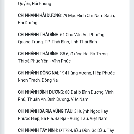
Quyền, Hải Phòng
CHI NHÁNH HẢI DƯƠNG:
29 Mạc Đĩnh Chi, Nam Sách,
Hải Dương
CHI NHÁNH THÁI BÌNH:
61 Chu Văn An, Phường
Quang Trung, TP. Thái Bình, tỉnh Thái Bình
CHI NHÁNH THÁI BÌNH:
Số 6, đường Hai Bà Trưng -
Thị xã Phúc Yên - Vĩnh Phúc
CHI NHÁNH ĐỒNG NAI:
194 Hùng Vương, Hiệp Phước,
Nhơn Trạch, Đồng Nai
CHI NHÁNH BÌNH DƯƠNG:
68 Đại lộ Bình Dương, Vĩnh
Phú, Thuận An, Bình Dương, Việt Nam
CHI NHÁNH BÀ RỊA VŨNG TÀU:
3 Huỳnh Ngọc Hay,
Phước Hiệp, Bà Rịa, Bà Rịa - Vũng Tàu, Việt Nam
CHI NHÁNH TÂY NINH:
ĐT784, Bầu Đồn, Gò Dầu, Tây