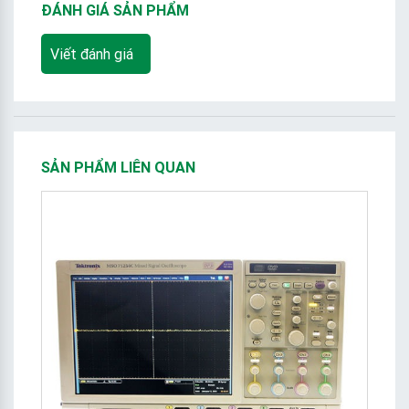
ĐÁNH GIÁ SẢN PHẨM
Viết đánh giá
SẢN PHẨM LIÊN QUAN
S