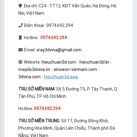
Địa chỉ: C24 - TT12, KĐT Văn Quán, Hà Đông, Hà
Nội, Việt Nam
Điện thoại: 0974.692.294
Hotline:
0974.692.294
Email:
xray3dvina@gmail.com
Website:
hieuchuan3d.com
-
hieuchuan3d.kr
-
maydo3dvina.vn
-
sinowon-vietnam.com
-
3dvina.com
-
hieuchuan3d.asia
TRỤ SỞ MIỀN NAM:
Số 5 Đường T5, P. Tây Thạnh, Q.
Tân Phú, TP. Hồ Chí Minh
Hotline:
0974.692.294
TRỤ SỞ MIỀN TRUNG
: Số 17, Đường Đồng Khởi,
Phường Hòa Minh, Quận Liên Chiểu, Thành phố Đà
Nẵng, Việt Nam