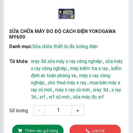
SỬA CHỮA MÁY ĐO ĐỘ CÁCH ĐIỆN YOKOGAWA
MY600
Danh mục:
Sửa chữa thiết bị đo lường điện
Từ khóa:
xray 3d sửa máy x ray công nghiệp
,
sửa máy
x ray công nghiệp
,
máy kiểm tra x ray
,
kiểm
định an toàn phóng xạ
,
máy x ray công
nghiệp
,
cho thuê máy x ray
,
mua bán máy x
ray cũ mới
,
máy x ray cũ mới
,
xray 3d
,
x ray
3d
,
xrf
,
xrf cũ mới
,
sửa máy đo xrf
Số lượng:
-
+
Thêm vào giỏ hàng
Liên hệ