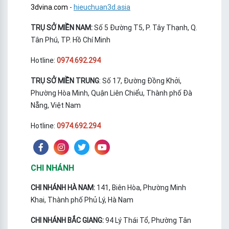
3dvina.com
-
hieuchuan3d.asia
TRỤ SỞ MIỀN NAM:
Số 5 Đường T5, P. Tây Thạnh, Q.
Tân Phú, TP. Hồ Chí Minh
Hotline:
0974.692.294
TRỤ SỞ MIỀN TRUNG
: Số 17, Đường Đồng Khởi,
Phường Hòa Minh, Quận Liên Chiểu, Thành phố Đà
Nẵng, Việt Nam
Hotline:
0974.692.294
CHI NHÁNH
CHI NHÁNH HÀ NAM:
141, Biên Hòa, Phường Minh
Khai, Thành phố Phủ Lý, Hà Nam
CHI NHÁNH BẮC GIANG:
94 Lý Thái Tổ, Phường Tân