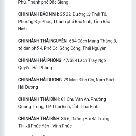
Phú, Thành phố Bắc Giang
CHI NHÁNH BẮC NINH:
Số 22, Đường Lý Thái Tổ,
Phường Đại Phúc, Thành phố Bắc Ninh, Tỉnh Bắc
Ninh
CHI NHÁNH THÁI NGUYÊN:
684 Cách Mạng Tháng 8,
tổ dân phố 4, Phố Cò, Sông Công, Thái Nguyên
CHI NHÁNH HẢI PHÒNG:
47/384 Lạch Tray, Ngô
Quyền, Hải Phòng
CHI NHÁNH HẢI DƯƠNG:
29 Mạc Đĩnh Chi, Nam Sách,
Hải Dương
CHI NHÁNH THÁI BÌNH:
61 Chu Văn An, Phường
Quang Trung, TP. Thái Bình, tỉnh Thái Bình
CHI NHÁNH THÁI BÌNH:
Số 6, đường Hai Bà Trưng -
Thị xã Phúc Yên - Vĩnh Phúc