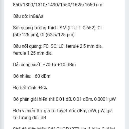
850/1300/1310/1490/1550/1625/1650 nm
Đầu dò: InGaAs
Sợi quang tương thích: SM (ITU-T G.652), GI
(50/125 μm), GI (62.5/125 μm)
Đầu nối quang: FC, SC, LC, ferrule 2.5 mm dia.,
ferrule 1.25 mm dia.
Dải công suất: −70 to +10 dBm
Độ nhiễu: −60 dBm
Độ bất định: ±5%
Độ phân giải hiển thị: 0.01 dB, 0.01 dBm, 0.0001 μW
Đơn vị hiển thị: giá trị tuyệt đối: dBm, mW, μW; giá
trị tương đối: dB
Chế độ điều biến: CW, CHOP (270 Hz, 1 kHz, 2 kHz)