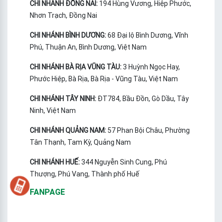
CHI NHÁNH ĐỒNG NAI:
194 Hùng Vương, Hiệp Phước,
Nhơn Trạch, Đồng Nai
CHI NHÁNH BÌNH DƯƠNG:
68 Đại lộ Bình Dương, Vĩnh
Phú, Thuận An, Bình Dương, Việt Nam
CHI NHÁNH BÀ RỊA VŨNG TÀU:
3 Huỳnh Ngọc Hay,
Phước Hiệp, Bà Rịa, Bà Rịa - Vũng Tàu, Việt Nam
CHI NHÁNH TÂY NINH:
ĐT784, Bầu Đồn, Gò Dầu, Tây
Ninh, Việt Nam
CHI NHÁNH QUẢNG NAM:
57 Phan Bội Châu, Phường
Tân Thạnh, Tam Kỳ, Quảng Nam
CHI NHÁNH HUẾ:
344 Nguyễn Sinh Cung, Phú
Thượng, Phú Vang, Thành phố Huế
FANPAGE