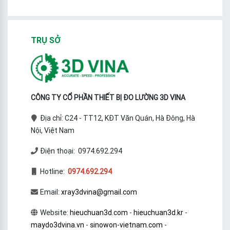
TRỤ SỞ
CÔNG TY CỔ PHẦN THIẾT BỊ ĐO LƯỜNG 3D VINA
Địa chỉ: C24 - TT12, KĐT Văn Quán, Hà Đông, Hà
Nội, Việt Nam
Điện thoại: 0974.692.294
Hotline:
0974.692.294
Email:
xray3dvina@gmail.com
Website:
hieuchuan3d.com
-
hieuchuan3d.kr
-
maydo3dvina.vn
-
sinowon-vietnam.com
-