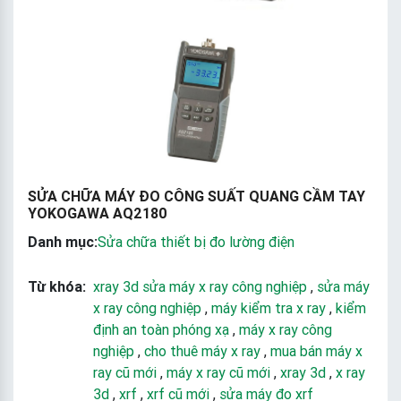
SỬA CHỮA MÁY ĐO CÔNG SUẤT QUANG CẦM TAY
YOKOGAWA AQ2180
Danh mục:
Sửa chữa thiết bị đo lường điện
Từ khóa:
xray 3d sửa máy x ray công nghiệp
,
sửa máy
x ray công nghiệp
,
máy kiểm tra x ray
,
kiểm
định an toàn phóng xạ
,
máy x ray công
nghiệp
,
cho thuê máy x ray
,
mua bán máy x
ray cũ mới
,
máy x ray cũ mới
,
xray 3d
,
x ray
3d
,
xrf
,
xrf cũ mới
,
sửa máy đo xrf