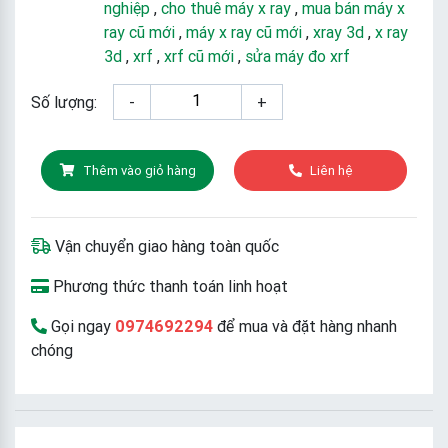
nghiệp
,
cho thuê máy x ray
,
mua bán máy x
ray cũ mới
,
máy x ray cũ mới
,
xray 3d
,
x ray
3d
,
xrf
,
xrf cũ mới
,
sửa máy đo xrf
Số lượng:
-
+
Thêm vào giỏ hàng
Liên hệ
Vận chuyển giao hàng toàn quốc
Phương thức thanh toán linh hoạt
Gọi ngay
0974692294
để mua và đặt hàng nhanh
chóng