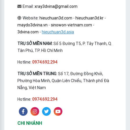
Email:
xray3dvina@gmail.com
Website:
hieuchuan3d.com
-
hieuchuan3d.kr
-
maydo3dvina.vn
-
sinowon-vietnam.com
-
3dvina.com
-
hieuchuan3d.asia
TRỤ SỞ MIỀN NAM:
Số 5 Đường T5, P. Tây Thạnh, Q.
Tân Phú, TP. Hồ Chí Minh
Hotline:
0974.692.294
TRỤ SỞ MIỀN TRUNG
: Số 17, Đường Đồng Khởi,
Phường Hòa Minh, Quận Liên Chiểu, Thành phố Đà
Nẵng, Việt Nam
Hotline:
0974.692.294
CHI NHÁNH