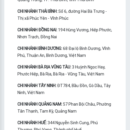
CHI NHÁNH THÁI BÌNH:
Số 6, đường Hai Bà Trưng -
Thị xã Phúc Yên - Vĩnh Phúc
CHI NHÁNH ĐỒNG NAI:
194 Hùng Vương, Hiệp Phước,
Nhơn Trạch, Đồng Nai
CHI NHÁNH BÌNH DƯƠNG:
68 Đại lộ Bình Dương, Vĩnh
Phú, Thuận An, Bình Dương, Việt Nam
CHI NHÁNH BÀ RỊA VŨNG TÀU:
3 Huỳnh Ngọc Hay,
Phước Hiệp, Bà Rịa, Bà Rịa - Vũng Tàu, Việt Nam
CHI NHÁNH TÂY NINH:
ĐT784, Bầu Đồn, Gò Dầu, Tây
Ninh, Việt Nam
CHI NHÁNH QUẢNG NAM:
57 Phan Bội Châu, Phường
Tân Thạnh, Tam Kỳ, Quảng Nam
CHI NHÁNH HUẾ:
344 Nguyễn Sinh Cung, Phú
Thượng, Phú Vang, Thành phố Huế