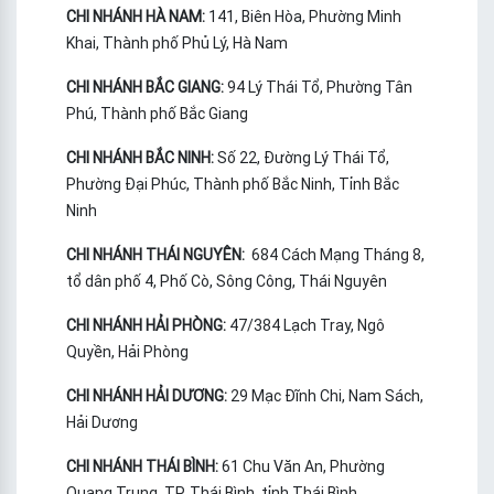
CHI NHÁNH HÀ NAM:
141, Biên Hòa, Phường Minh
Khai, Thành phố Phủ Lý, Hà Nam
CHI NHÁNH BẮC GIANG:
94 Lý Thái Tổ, Phường Tân
Phú, Thành phố Bắc Giang
CHI NHÁNH BẮC NINH:
Số 22, Đường Lý Thái Tổ,
Phường Đại Phúc, Thành phố Bắc Ninh, Tỉnh Bắc
Ninh
CHI NHÁNH THÁI NGUYÊN:
684 Cách Mạng Tháng 8,
tổ dân phố 4, Phố Cò, Sông Công, Thái Nguyên
CHI NHÁNH HẢI PHÒNG:
47/384 Lạch Tray, Ngô
Quyền, Hải Phòng
CHI NHÁNH HẢI DƯƠNG:
29 Mạc Đĩnh Chi, Nam Sách,
Hải Dương
CHI NHÁNH THÁI BÌNH:
61 Chu Văn An, Phường
Quang Trung, TP. Thái Bình, tỉnh Thái Bình