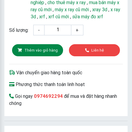
nghiệp
,
cho thuê máy x ray
,
mua bán máy x
ray cũ mới
,
máy x ray cũ mới
,
xray 3d
,
x ray
3d
,
xrf
,
xrf cũ mới
,
sửa máy đo xrf
Số lượng:
-
+
Thêm vào giỏ hàng
Liên hệ
Vận chuyển giao hàng toàn quốc
Phương thức thanh toán linh hoạt
Gọi ngay
0974692294
để mua và đặt hàng nhanh
chóng