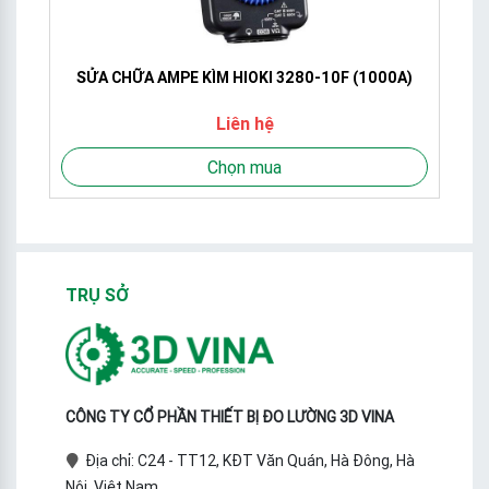
SỬA CHỮA AMPE KÌM HIOKI 3280-10F (1000A)
Liên hệ
Chọn mua
TRỤ SỞ
CÔNG TY CỔ PHẦN THIẾT BỊ ĐO LƯỜNG 3D VINA
Địa chỉ: C24 - TT12, KĐT Văn Quán, Hà Đông, Hà
Nội, Việt Nam