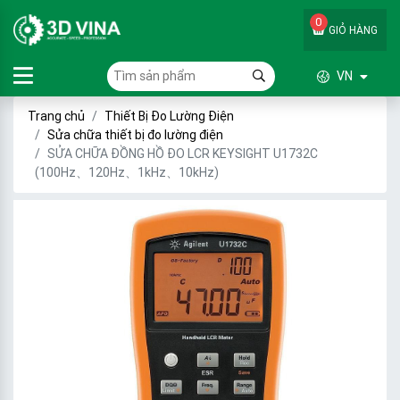
0
GIỎ HÀNG
VN
Trang chủ
Thiết Bị Đo Lường Điện
Sửa chữa thiết bị đo lường điện
SỬA CHỮA ĐỒNG HỒ ĐO LCR KEYSIGHT U1732C
(100Hz、120Hz、1kHz、10kHz)