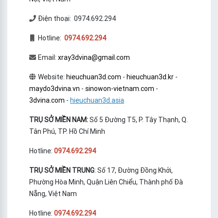
Điện thoại: 0974.692.294
Hotline:
0974.692.294
Email:
xray3dvina@gmail.com
Website:
hieuchuan3d.com
-
hieuchuan3d.kr
-
maydo3dvina.vn
-
sinowon-vietnam.com
-
3dvina.com
-
hieuchuan3d.asia
TRỤ SỞ MIỀN NAM:
Số 5 Đường T5, P. Tây Thạnh, Q.
Tân Phú, TP. Hồ Chí Minh
Hotline:
0974.692.294
TRỤ SỞ MIỀN TRUNG
: Số 17, Đường Đồng Khởi,
Phường Hòa Minh, Quận Liên Chiểu, Thành phố Đà
Nẵng, Việt Nam
Hotline:
0974.692.294