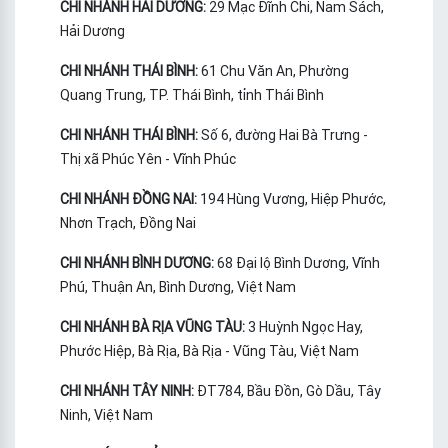
CHI NHÁNH HẢI DƯƠNG:
29 Mạc Đĩnh Chi, Nam Sách,
Hải Dương
CHI NHÁNH THÁI BÌNH:
61 Chu Văn An, Phường
Quang Trung, TP. Thái Bình, tỉnh Thái Bình
CHI NHÁNH THÁI BÌNH:
Số 6, đường Hai Bà Trưng -
Thị xã Phúc Yên - Vĩnh Phúc
CHI NHÁNH ĐỒNG NAI:
194 Hùng Vương, Hiệp Phước,
Nhơn Trạch, Đồng Nai
CHI NHÁNH BÌNH DƯƠNG:
68 Đại lộ Bình Dương, Vĩnh
Phú, Thuận An, Bình Dương, Việt Nam
CHI NHÁNH BÀ RỊA VŨNG TÀU:
3 Huỳnh Ngọc Hay,
Phước Hiệp, Bà Rịa, Bà Rịa - Vũng Tàu, Việt Nam
CHI NHÁNH TÂY NINH:
ĐT784, Bầu Đồn, Gò Dầu, Tây
Ninh, Việt Nam