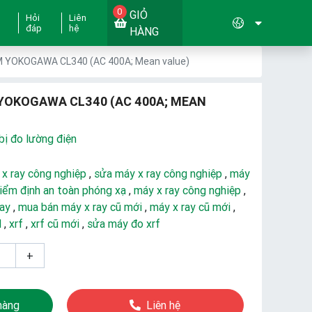
0
GIỎ
Hỏi
Liên
đáp
hệ
HÀNG
 YOKOGAWA CL340 (AC 400A; Mean value)
YOKOGAWA CL340 (AC 400A; MEAN
bị đo lường điện
 x ray công nghiệp
,
sửa máy x ray công nghiệp
,
máy
iểm định an toàn phóng xạ
,
máy x ray công nghiệp
,
ray
,
mua bán máy x ray cũ mới
,
máy x ray cũ mới
,
d
,
xrf
,
xrf cũ mới
,
sửa máy đo xrf
+
hàng
Liên hệ