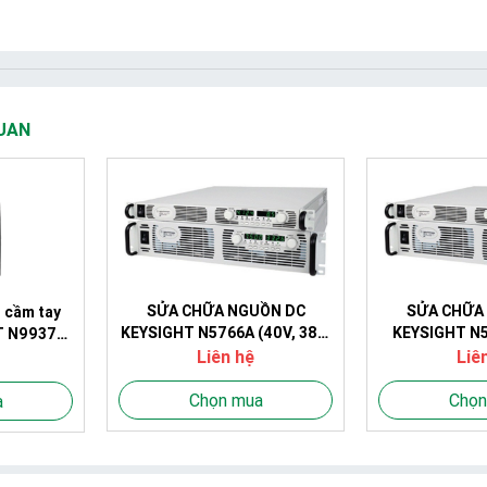
UAN
SỬA CHỮA NGUỒN DC
SỬA CHỮA
 cầm tay
KEYSIGHT N5766A (40V, 38A,
KEYSIGHT N5
T N9937B
1520W)
2.6A, 
Hz)
Liên hệ
Liê
Chọn mua
Chọn
a