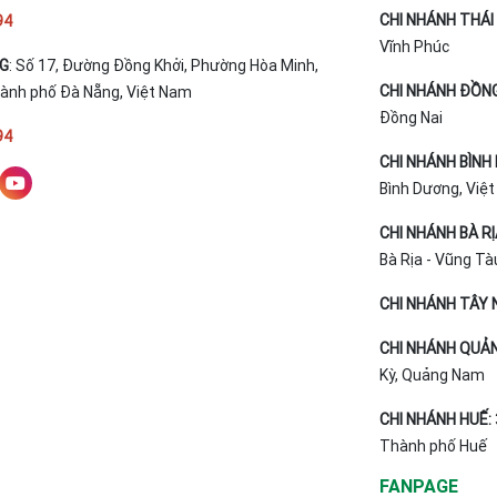
CHI NHÁNH THÁI 
94
Vĩnh Phúc
NG
: Số 17, Đường Đồng Khởi, Phường Hòa Minh,
CHI NHÁNH ĐỒNG
hành phố Đà Nẵng, Việt Nam
Đồng Nai
94
CHI NHÁNH BÌNH
Bình Dương, Việ
CHI NHÁNH BÀ R
Bà Rịa - Vũng Tà
CHI NHÁNH TÂY N
CHI NHÁNH QUẢ
Kỳ, Quảng Nam
CHI NHÁNH HUẾ:
Thành phố Huế
FANPAGE