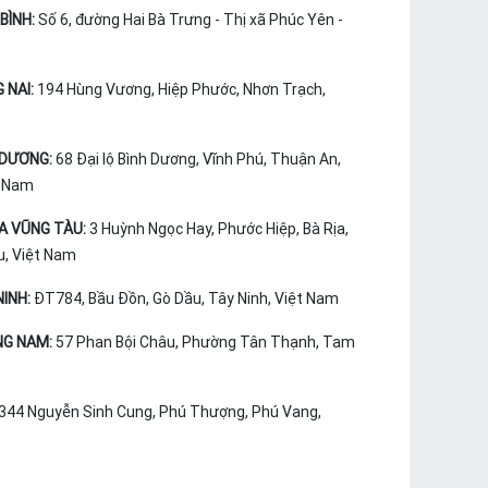
BÌNH:
Số 6, đường Hai Bà Trưng - Thị xã Phúc Yên -
 NAI:
194 Hùng Vương, Hiệp Phước, Nhơn Trạch,
 DƯƠNG:
68 Đại lộ Bình Dương, Vĩnh Phú, Thuận An,
t Nam
ỊA VŨNG TÀU:
3 Huỳnh Ngọc Hay, Phước Hiệp, Bà Rịa,
u, Việt Nam
INH:
ĐT784, Bầu Đồn, Gò Dầu, Tây Ninh, Việt Nam
NG NAM:
57 Phan Bội Châu, Phường Tân Thạnh, Tam
344 Nguyễn Sinh Cung, Phú Thượng, Phú Vang,