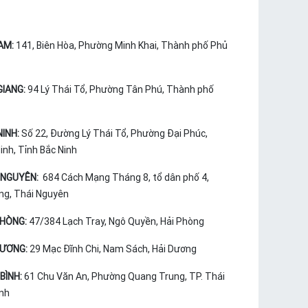
AM:
141, Biên Hòa, Phường Minh Khai, Thành phố Phủ
GIANG:
94 Lý Thái Tổ, Phường Tân Phú, Thành phố
NINH:
Số 22, Đường Lý Thái Tổ, Phường Đại Phúc,
nh, Tỉnh Bắc Ninh
 NGUYÊN:
684 Cách Mạng Tháng 8, tổ dân phố 4,
ng, Thái Nguyên
PHÒNG:
47/384 Lạch Tray, Ngô Quyền, Hải Phòng
DƯƠNG:
29 Mạc Đĩnh Chi, Nam Sách, Hải Dương
BÌNH:
61 Chu Văn An, Phường Quang Trung, TP. Thái
ình