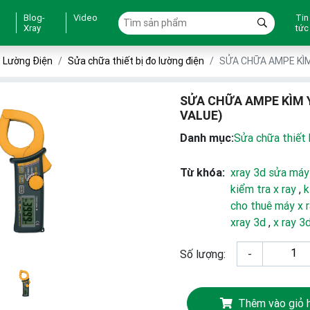
Blog-
Video
Tin
Xray
tức
o Lường Điện
Sửa chữa thiết bị đo lường điện
SỬA CHỮA AMPE KÌM
SỬA CHỮA AMPE KÌM 
VALUE)
Danh mục:
Sửa chữa thiết 
Từ khóa:
xray 3d sửa máy
kiểm tra x ray
,
k
cho thuê máy x 
xray 3d
,
x ray 3
Số lượng:
-
Thêm vào giỏ 