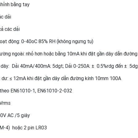
chỉnh bằng tay
ác dải
cả các dải
hoạt động: 0-40oC 85% RH (không ngưng tụ)
rường ngoài: nhỏ hơn hoặc bằng 10mA khi đặt gần dây dẫn đườn
rí dây: Dải 40mA/400mA: 5dgt; Dải 0-250A: ± 0.5%rdg đến ± 5dg
 dư: ≤ 12mA khi đặt gần dây dẫn đường kính 10mm 100A
: theo EN61010-1, EN61010-2-032
0Vrms
40V AC /5 giây
UM-4) hoặc 2 pin LR03