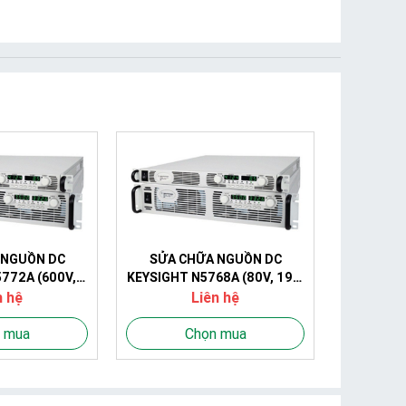
 NGUỒN DC
SỬA CHỮA NGUỒN DC
772A (600V,
KEYSIGHT N5768A (80V, 19A,
1560W)
1520W)
n hệ
Liên hệ
 mua
Chọn mua