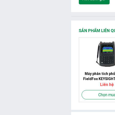
SẢN PHẨM LIÊN Q
Máy phân tích phổ
FieldFox KEYSIGH
(9kHz~18G
Liên hệ
Chọn mu