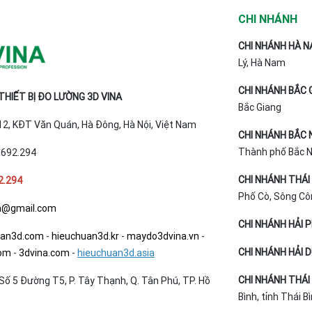
CHI NHÁNH
CHI NHÁNH HÀ N
Lý, Hà Nam
CHI NHÁNH BẮC 
HIẾT BỊ ĐO LƯỜNG 3D VINA
Bắc Giang
T12, KĐT Văn Quán, Hà Đông, Hà Nội, Việt Nam
CHI NHÁNH BẮC 
Thành phố Bắc Ni
.692.294
CHI NHÁNH THÁI
2.294
Phố Cò, Sông Cô
a@gmail.com
CHI NHÁNH HẢI 
uan3d.com
-
hieuchuan3d.kr
-
maydo3dvina.vn
-
CHI NHÁNH HẢI 
com
-
3dvina.com
-
hieuchuan3d.asia
CHI NHÁNH THÁI 
Số 5 Đường T5, P. Tây Thạnh, Q. Tân Phú, TP. Hồ
Bình, tỉnh Thái B