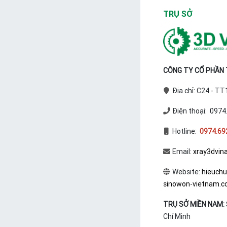
TRỤ SỞ
CÔNG TY CỔ PHẦN T
Địa chỉ: C24 - T
Điện thoại: 0974
Hotline:
0974.69
Email:
xray3dvin
Website:
hieuch
sinowon-vietnam.
TRỤ SỞ MIỀN NAM:
Chí Minh