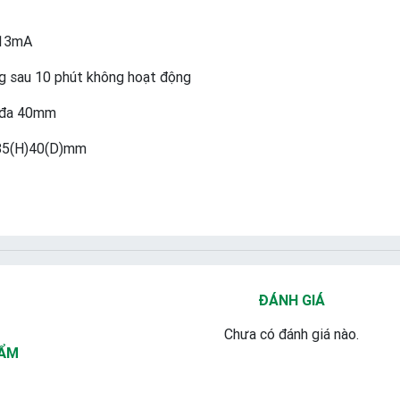
 13mA
g sau 10 phút không hoạt động
i đa 40mm
185(H)40(D)mm
ĐÁNH GIÁ
Chưa có đánh giá nào.
HẨM